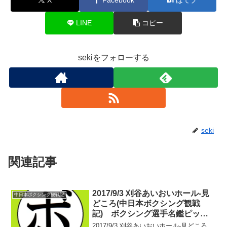
LINE
コピー
sekiをフォローする
seki
関連記事
2017/9/3 刈谷あいおいホール-見
中日本ボクシング観戦記
どころ(中日本ボクシング観戦
記) ボクシング選手名鑑ピック
アップ！
2017/9/3 刈谷あいおいホール-見どころ