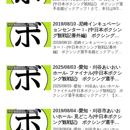
(中日本ボクシング観戦記) ボクシング選
手名鑑ピックアップ！さて、本日は9/3に
刈谷あいおいホールで開催される「SOUL
FIGHTING.53」の見どころ紹介。同日、
後楽園では将来のチャンピオ...
2019/08/10 -尼崎インキュベーシ
中日本ボクシング観戦記
ョンセンターⅠ- (中日本ボクシン
グ観戦記番外編) ボクシング選
手名鑑ピックアップ！
2019/08/10 -尼崎インキュベーションセン
ターⅠ- (中日本ボクシング観戦記番外
編) ボクシング選手名鑑ピックアップ！
ボクシング選手名鑑管理人せきちゃん夏
の6週連続ボクシング観戦もこの日で後半
に差し掛かる4週目。関西遠征に飛び、
2025/08/03 -愛知・刈谷あいおい
中日本ボクシング観戦記
10...
ホール- ファイナル(中日本ボクシ
ング観戦記) ボクシング選手名
鑑ピックアップ！
2025/08/03 -愛知・刈谷あいおいホール-
ファイナル(中日本ボクシング観戦記) ボ
クシング選手名鑑ピックアップ！ 【スー
パーバンタム級8回戦】樫谷 樹歌(タイガ
ーウイング) vs 時弘 将志(とよはし)ジ
ャブを突いていく樫谷に対し...
2019/08/04 -愛知・刈谷市あいお
中日本ボクシング観戦記
いホール- 見どころ(中日本ボクシ
ング観戦記) ボクシング選手名
鑑ピックアップ！
2019/08/04 -愛知・刈谷市あいおいホー