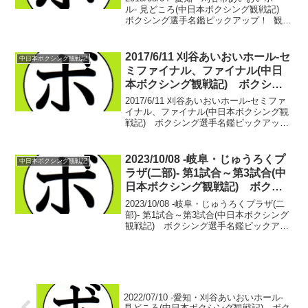
ル- 見どころ(中日本ボクシング観戦記)
ボクシング選手名鑑ピックアップ！ 観戦
記の途中ですが、来週…ついに行われる
中日本新人王決勝戦。いったんここでみ
どころ紹介！ この日、我らが中日本を
2017/6/11 刈谷あいおいホール-セ
中日本ボクシング観戦記
背...
ミファイナル、ファイナル(中日
本ボクシング観戦記) ボクシン
グ選手名鑑ピックアップ！
2017/6/11 刈谷あいおいホール-セミファ
イナル、ファイナル(中日本ボクシング観
戦記) ボクシング選手名鑑ピックアッ
プ！【ウェルター級10回戦】丸木 和也(天
熊丸木) vs ヨスマー・クフィ(インドネ
シア)・丸木 和也 24戦19勝(...
2023/10/08 -岐阜・じゅうろくプ
中日本ボクシング観戦記
ラザ(二部)- 第1試合～第3試合(中
日本ボクシング観戦記) ボクシ
ング選手名鑑ピックアップ！
2023/10/08 -岐阜・じゅうろくプラザ(二
部)- 第1試合～第3試合(中日本ボクシング
観戦記) ボクシング選手名鑑ピックアッ
プ！ 【ライト級4回戦】田中 友介(西
遠) ○ vs 石原 蒼(中日)3RTKO 体格で
上回る石原に対し、鋭...
2022/07/10 -愛知・刈谷あいおいホール-
見どころ(中日本ボクシング観戦記) ボク