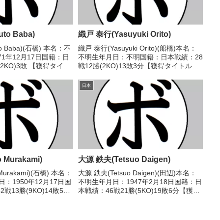
to Baba)
織戸 泰行(Yasuyuki Orito)
o Baba)(石橋) 本名：不
織戸 泰行(Yasuyuki Orito)(船橋)本名：
71年12月17日国籍：日
不明生年月日：不明国籍：日本戦績：28
2KO)3敗 【獲得タイト
戦12勝(2KO)13敗3分【獲得タイトル】
1995/06/23
1960年度全日本ライト級新人王1961年
二(三迫)1995/07/27
度チャンピオンスカウトA級トーナメン
日本
トライト級優勝【戦歴】1...
 Murakami)
大源 鉄夫(Tetsuo Daigen)
Murakami)(石橋) 本名：
大源 鉄夫(Tetsuo Daigen)(田辺)本名：
：1950年12月17日国
不明生年月日：1947年2月18日国籍：日
戦13勝(9KO)14敗5
本戦績：46戦21勝(5KO)19敗6分【獲得
ル】なし 【戦歴】
タイトル】なし【戦歴】1964/07/10
●1RKO 前田 正春(三
○4R判定 (採点不明) 美谷 弘(オギ
ノ)1964/...