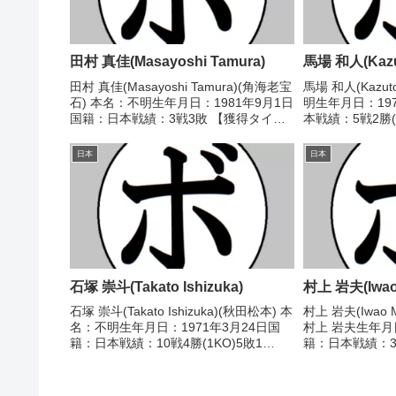
田村 真佳(Masayoshi Tamura)
馬場 和人(Kazu
田村 真佳(Masayoshi Tamura)(角海老宝
馬場 和人(Kazut
石) 本名：不明生年月日：1981年9月1日
明生年月日：19
国籍：日本戦績：3戦3敗 【獲得タイト
本戦績：5戦2勝(
ル】なし 【戦歴】2010/01/29 ●4R判
ル】なし 【戦歴】
定 1-2(37-39、38-39、39-38) 太田...
○1RKO 大竹 英
日本
日本
○1RK...
石塚 崇斗(Takato Ishizuka)
村上 岩夫(Iwao
石塚 崇斗(Takato Ishizuka)(秋田松本) 本
村上 岩夫(Iwao 
名：不明生年月日：1971年3月24日国
村上 岩夫生年月日
籍：日本戦績：10戦4勝(1KO)5敗1
籍：日本戦績：32
分 【獲得タイトル】なし 【戦歴】
分 【獲得タイト
1992/02/21 ○4R判定 (採点不明) 井出
1969/10/30 
公彦(相模原...
迫)1970/...