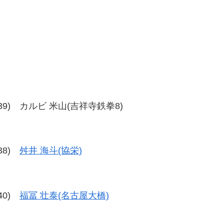
、37-39) カルビ 米山(吉祥寺鉄拳8)
-38)
舛井 海斗(協栄)
-40)
福冨 壮泰(名古屋大橋)