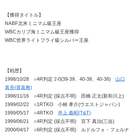
【獲得タイトル】
NABF北米ミニマム級王座
WBCカリブ海ミニマム級王座獲得
WBC世界ライトフライ級シルバー王座
【戦歴】
1998/10/28 ○4R判定 2-0(39-39、40-38、40-38)
山口
真吾(渡嘉敷)
1998/11/16 ○4R判定 (採点不明) 田橋 正太(新和川上)
1999/02/22 ○1RTKO 小林 孝介(ウエストジャパン)
1999/05/17 ○4RTKO
井上 義昭(T&T)
1999/06/21 ○4R判定 (採点不明) 宮下 真治(三迫)
2000/04/17 ○6R判定 (採点不明) ルドルフォ・フェルナ