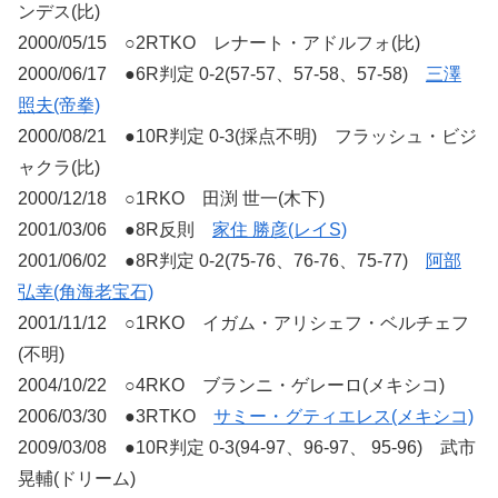
ンデス(比)
2000/05/15 ○2RTKO レナート・アドルフォ(比)
2000/06/17 ●6R判定 0-2(57-57、57-58、57-58)
三澤
照夫(帝拳)
2000/08/21 ●10R判定 0-3(採点不明) フラッシュ・ビジ
ャクラ(比)
2000/12/18 ○1RKO 田渕 世一(木下)
2001/03/06 ●8R反則
家住 勝彦(レイS)
2001/06/02 ●8R判定 0-2(75-76、76-76、75-77)
阿部
弘幸(角海老宝石)
2001/11/12 ○1RKO イガム・アリシェフ・ベルチェフ
(不明)
2004/10/22 ○4RKO ブランニ・ゲレーロ(メキシコ)
2006/03/30 ●3RTKO
サミー・グティエレス(メキシコ)
2009/03/08 ●10R判定 0-3(94-97、96-97、 95-96) 武市
晃輔(ドリーム)