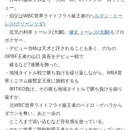
ュー。
・伯父はWBC世界ライトフライ級王者の
ヘルマン・トー
レス(グリーンツダ)
。
従兄の利幸 トーレス(大鵬)、
健文 トーレス(大鵬)
もプロ
ボクサー。
・デビュー当時は天才と評されることも多く、のちの
OPBF王者の山口 真吾をデビュー戦で
破るなど7連勝を飾った。
・地域タイトル戦で勝ち負けを繰り返しながら、WBA世
界ミニマム級暫定王座に挑戦するも
9RTKO負け。その後も地域タイトルで勝ち負けを繰り
返すが、
元WBC世界ライトフライ級王者のペドロ・ゲハラから
ダウンを奪い、あと一歩の
ところまで追い込むなど存在感を放っている。
・のちに世界二階級制覇王者となるジョナサン・ゴンサレ