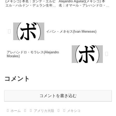
(メキシコ) 本名：ダンテ・エルビ
Alejandro Aguilar)(メキシコ) 本
エル・ハルドン・デュラン生年月
名：オマール・アレハンドロ・ア
日：1988年1月7日国籍：メキシ
ギラール・デルガディージョ生年
コ戦績：48戦36勝(26KO)12
月日：1999年3月30日国籍：メキ
敗 【獲得タイトル】WBCインタ
シコ戦績：28戦26勝(25KO)2
ーナショナルライト級シルバー
敗 【獲得タイトル】WB...
王...
イバン・メネセス(Ivan Meneses)
アレハンドロ・モラレス(Alejandro
Morales)
コメント
コメントを書き込む
ホーム
アメリカ大陸
メキシコ