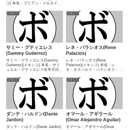
ンドロ・エルナンデス・ペレス生
コ) 本名：ブリアン・メルカド・
年月日：1997年11月21日国籍：
バスケス生年月日：1995年12月1
メキシコ戦績：39戦37勝(32KO)2
日国籍：メキシコ戦績：34戦32
メキシコ
メキシコ
敗 【獲得タイトル】WBCスー...
勝(26KO)2敗 【獲得タイトル】
WBC中央アメリカバン...
サミー・グティエレス
レネ・パラシオス(Rene
(Sammy Gutierrez)
Palacios)
サミー・グティエレス(Sammy
レネ・パラシオス(Rene
Gutierrez)(メキシコ) 本名：サミ
Palacios)(メキシコ) 本名：レ
ュエル・グティエレス生年月日：
ネ・オスバルド・パラシオス・ガ
1985年12月31日国籍：メキシコ
ルバン生年月日：2001年3月20日
戦績：46戦33勝(23KO)11敗2
国籍：メキシコ戦績：21戦19勝
メキシコ
メキシコ
分 【獲得タイトル】メキシコミ
(10KO)1敗1分 【獲得タイトル】
ニマム級王座メキシコミニマム...
ABF西アメリカスーパーバンタム
級王...
ダンテ・ハルドン(Dante
オマール・アギラール
Jardon)
(Omar Alejandro Aguilar)
ダンテ・ハルドン(Dante Jardon)
オマール・アギラール(Omar