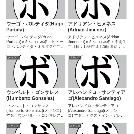
ウーゴ・パルティダ(Hugo
アドリアン・ヒメネス
Partida)
(Adrian Jimenez)
ウーゴ・パルティダ(Hugo
アドリアン・ヒメネス(Adrian
Partida)(メキシコ) 本名：ヒュー
Jimenez)(メキシコ) 本名：不明生
ゴ・パルティダ・オルダス生年月
年月日：1994年3月26日国籍：メ
日：1987年12月29日国籍：メキ
キシコ戦績：19戦14勝(6KO)3敗2
シコ戦績：31戦21勝(16KO)8敗2
分 【獲得タイトル】なし 【戦
メキシコ
メキシコ
分 【獲得タイトル】WBC中央ア
歴】2011/07/29 ○4R判定 2-
メリカスーパーバンタム級暫...
0(38-38...
ウンベルト・ゴンサレス
アレハンドロ・サンティア
(Humberto Gonzalez)
ゴ(Alexandro Santiago)
ウンベルト・ゴンサレス
アレハンドロ・サンティアゴ
(Humberto Gonzalez)(メキシコ)
(Alexandro Santiago)(メキシ
本名：ウンベルト・ゴンサレス生
コ) 本名：アグスティン・アレク
年月日：1966年3月25日国籍：メ
サンドロ・サンティアゴ・バリオ
キシコ戦績：46戦43勝(30KO)3敗
ス生年月日：1996年2月7日国
メキシコ
メキシコ
【獲得タイトル】メキシコライト
籍：メキシコ戦績：41戦30勝