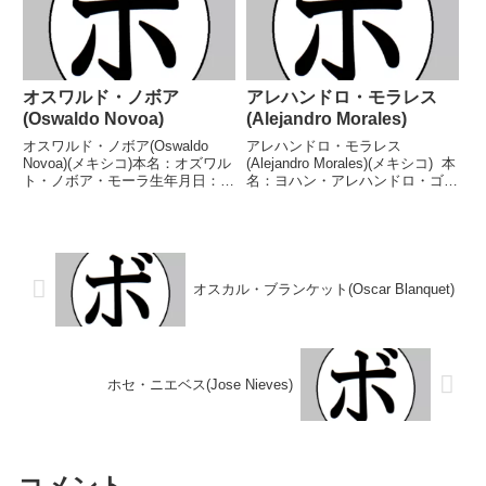
フライ級王座第14代WBC世界
(16KO)6敗5分 【獲得タイトル】
ラ...
メキ...
オスワルド・ノボア
アレハンドロ・モラレス
(Oswaldo Novoa)
(Alejandro Morales)
オスワルド・ノボア(Oswaldo
アレハンドロ・モラレス
Novoa)(メキシコ)本名：オズワル
(Alejandro Morales)(メキシコ) 本
ト・ノボア・モーラ生年月日：
名：ヨハン・アレハンドロ・ゴメ
1982年2月2日国籍：メキシコ戦
ス・モラレス生年月日：1988年4
績：28戦14勝(9KO)10敗4分【獲
月8日国籍：メキシコ戦績：24戦
得タイトル】ハリスコ州ライトフ
15勝(7KO)9敗 【獲得タイトル】
ライ級王座FECOMBOXメキシ
なし 【戦歴】2008/...
コ...
オスカル・ブランケット(Oscar Blanquet)
ホセ・ニエベス(Jose Nieves)