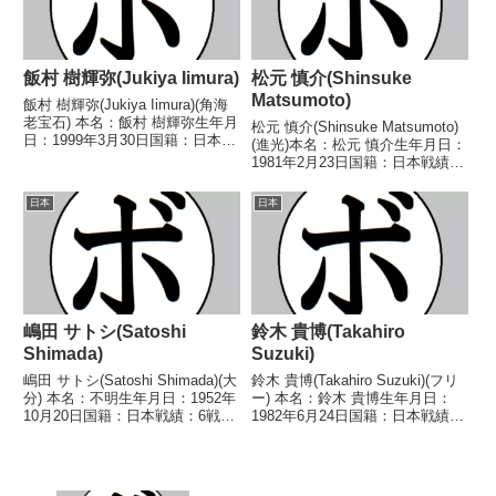
飯村 樹輝弥(Jukiya Iimura)
松元 慎介(Shinsuke
Matsumoto)
飯村 樹輝弥(Jukiya Iimura)(角海
老宝石) 本名：飯村 樹輝弥生年月
松元 慎介(Shinsuke Matsumoto)
日：1999年3月30日国籍：日本戦
(進光)本名：松元 慎介生年月日：
績：11戦9勝(2KO)2敗 【獲得タ
1981年2月23日国籍：日本戦績：
イトル】第60代日本フライ級王
26戦18勝(7KO)7敗1分【獲得タイ
座第48代OPBF東洋太平洋フライ
トル】2003年度全日本ウェルタ
日本
日本
級王座 【戦歴】20...
ー級新人王西軍代表【戦歴】
2002/05/28 ...
嶋田 サトシ(Satoshi
鈴木 貴博(Takahiro
Shimada)
Suzuki)
嶋田 サトシ(Satoshi Shimada)(大
鈴木 貴博(Takahiro Suzuki)(フリ
分) 本名：不明生年月日：1952年
ー) 本名：鈴木 貴博生年月日：
10月20日国籍：日本戦績：6戦3
1982年6月24日国籍：日本戦績：
勝(3KO)2敗1分 【獲得タイトル】
5戦2勝(2KO)3敗 【獲得タイト
なし 【戦歴】1975/01/27 ●4R
ル】なし 【戦歴】2019/06/30
判定 (採点不明) 石丸 清(山口協
○2RTKO 水口 健太(フリ
栄)...
ー)2021/0...