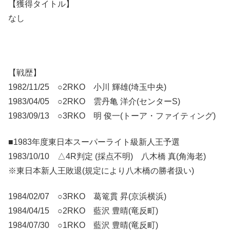
【獲得タイトル】
なし
【戦歴】
1982/11/25 ○2RKO 小川 輝雄(埼玉中央)
1983/04/05 ○2RKO 雲丹亀 洋介(センターS)
1983/09/13 ○3RKO 明 俊一(トーア・ファイティング)
■1983年度東日本スーパーライト級新人王予選
1983/10/10 △4R判定 (採点不明) 八木橋 真(角海老)
※東日本新人王敗退(規定により八木橋の勝者扱い)
1984/02/07 ○3RKO 葛篭貫 昇(京浜横浜)
1984/04/15 ○2RKO 藍沢 豊晴(竜反町)
1984/07/30 ○1RKO 藍沢 豊晴(竜反町)