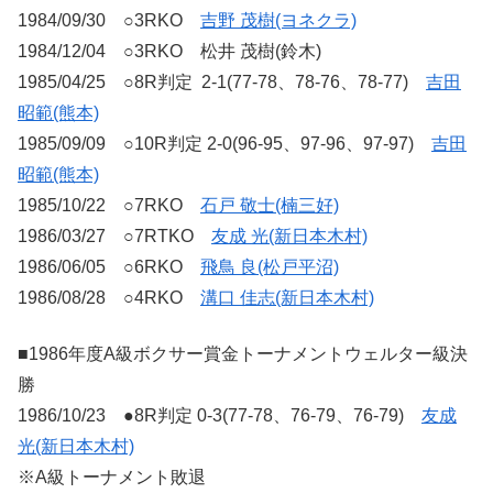
1984/09/30 ○3RKO
吉野 茂樹(ヨネクラ)
1984/12/04 ○3RKO 松井 茂樹(鈴木)
1985/04/25 ○8R判定 2-1(77-78、78-76、78-77)
吉田
昭範(熊本)
1985/09/09 ○10R判定 2-0(96-95、97-96、97-97)
吉田
昭範(熊本)
1985/10/22 ○7RKO
石戸 敬士(楠三好)
1986/03/27 ○7RTKO
友成 光(新日本木村)
1986/06/05 ○6RKO
飛鳥 良(松戸平沼)
1986/08/28 ○4RKO
溝口 佳志(新日本木村)
■1986年度A級ボクサー賞金トーナメントウェルター級決
勝
1986/10/23 ●8R判定 0-3(77-78、76-79、76-79)
友成
光(新日本木村)
※A級トーナメント敗退