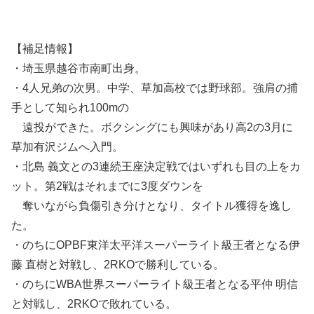
【補足情報】
・埼玉県越谷市南町出身。
・4人兄弟の次男。中学、草加高校では野球部。強肩の捕
手として知られ100mの
遠投ができた。ボクシングにも興味があり高2の3月に
草加有沢ジムへ入門。
・北島 義文との3連続王座決定戦ではいずれも目の上をカ
ット。第2戦はそれまでに3度ダウンを
奪いながら負傷引き分けとなり、タイトル獲得を逸し
た。
・のちにOPBF東洋太平洋スーパーライト級王者となる伊
藤 直樹と対戦し、2RKOで勝利している。
・のちにWBA世界スーパーライト級王者となる平仲 明信
と対戦し、2RKOで敗れている。