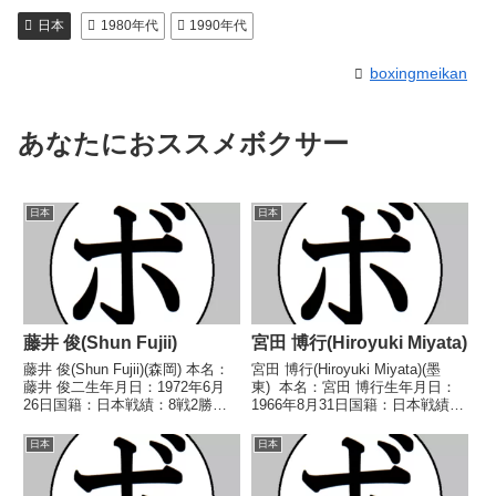
日本
1980年代
1990年代
boxingmeikan
あなたにおススメボクサー
日本
日本
藤井 俊(Shun Fujii)
宮田 博行(Hiroyuki Miyata)
藤井 俊(Shun Fujii)(森岡) 本名：
宮田 博行(Hiroyuki Miyata)(墨
藤井 俊二生年月日：1972年6月
東) 本名：宮田 博行生年月日：
26日国籍：日本戦績：8戦2勝
1966年8月31日国籍：日本戦績：
(2KO)4敗2分 【獲得タイトル】な
15戦12勝(5KO)1敗2分 【獲得タ
し 【戦歴】1991/08/04
イトル】1984年度全日本ライト
日本
日本
○2RTKO 三原 日出夫(泉
フライ級新人王1986年度A級トー
北)1991/11/01 ...
ナメントライト...