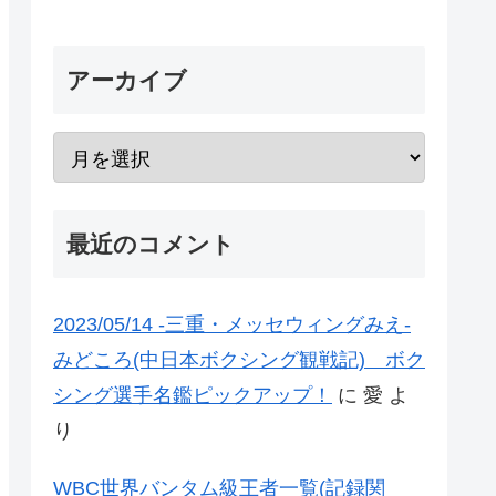
アーカイブ
最近のコメント
2023/05/14 -三重・メッセウィングみえ-
みどころ(中日本ボクシング観戦記) ボク
シング選手名鑑ピックアップ！
に
愛
よ
り
WBC世界バンタム級王者一覧(記録関