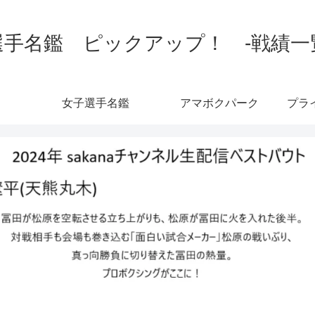
手名鑑 ピックアップ！ -戦績一覧-
女子選手名鑑
アマボクパーク
プラ