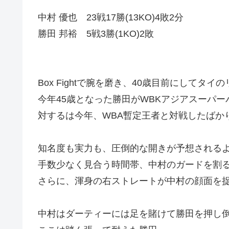
中村 優也 23戦17勝(13KO)4敗2分
勝田 邦裕 5戦3勝(1KO)2敗
Box Fightで腕を磨き、40歳目前にしてタ
今年45歳となった勝田がWBKアジアスーパ
対するは今年、WBA暫定王者と対戦したばか
知名度も実力も、圧倒的な開きが予想される
手数少なく見合う時間帯、中村のガードを割
さらに、渾身の右ストレートが中村の顔面を
中村はダーティーには足を賭けて勝田を押し