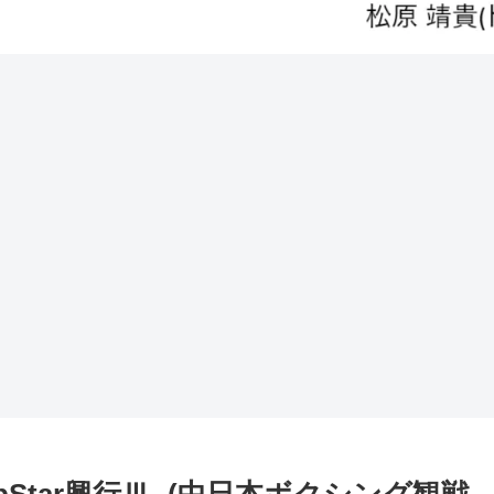
TopStar興行Ⅲ- (中日本ボクシング観戦