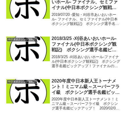
いホール- ファイナル、セミファ
イナル(中日本ボクシング観戦
記) ボクシング選手名鑑ピック
2019/07/20 -愛知・刈谷市あいおいホー
アップ！
ル- ファイナル、セミファイナル(中日本
ボクシング観戦記) ボクシング選手名鑑
ピックアップ！【51.5kg契約8回戦】畑中
建人(畑中) vs トマス・トペ・フレク
(インドネシア)WBCフライ...
2018/3/25 -刈谷あいおいホール-
中日本ボクシング観戦記
ファイナル(中日本ボクシング観
戦記) ボクシング選手名鑑ピッ
クアップ！
2018/3/25 -刈谷あいおいホール-ファイナ
ル(中日本ボクシング観戦記) ボクシング
選手名鑑ピックアップ！ファイナルの前
に、セミファイナルに出場予定だった菊
地 永太(真正)の公開スパーリングが行わ
れる。急遽相手を務めることになったの
2020年度中日本新人王トーナメ
中日本ボクシング観戦記
は...
ント！ミニマム級～スーパーフラ
イ級 ボクシング選手名鑑ピック
アップ！ 2020/02/07
2020年度中日本新人王トーナメント！ミ
ニマム級～スーパーフライ級 ボクシン
グ選手名鑑ピックアップ！ 2020/02/07
さぁ、今年も中日本新人王トーナメント
の組み合わせが発表されました。既にブ
ログではアップしてくれている関係者の
方々もいら...