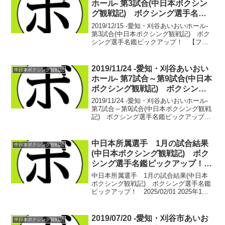
ホール- 第3試合(中日本ボクシン
グ観戦記) ボクシング選手名鑑
ピックアップ！
2019/12/15 -愛知・刈谷あいおいホール-
第3試合(中日本ボクシング観戦記) ボク
シング選手名鑑ピックアップ！ 【フラ
イ級6回戦】マンモス 和則(中日) vs ラ
ードチャイ・チャイヤウェード(タイ)マン
モス 和則 8戦5勝(5...
2019/11/24 -愛知・刈谷あいおい
中日本ボクシング観戦記
ホール- 第7試合～第9試合(中日本
ボクシング観戦記) ボクシング
選手名鑑ピックアップ！
2019/11/24 -愛知・刈谷あいおいホール-
第7試合～第9試合(中日本ボクシング観戦
記) ボクシング選手名鑑ピックアップ！
【ウェルター級4回戦】中村 力也(とよは
し) vs 近藤 璃空(緑)中村 力也 デビュ
ー戦 サウスポー近藤 璃...
中日本所属選手 1月の試合結果
中日本ボクシング観戦記
(中日本ボクシング観戦記) ボク
シング選手名鑑ピックアップ！
2025/02/01
中日本所属選手 1月の試合結果(中日本
ボクシング観戦記) ボクシング選手名鑑
ピックアップ！ 2025/02/01 2025年1月
14日 東京：後楽園ホールフェニックス
バトル127 ふじの国PROFESSIONAL
BOXING6【52.5k...
2019/07/20 -愛知・刈谷市あいお
中日本ボクシング観戦記