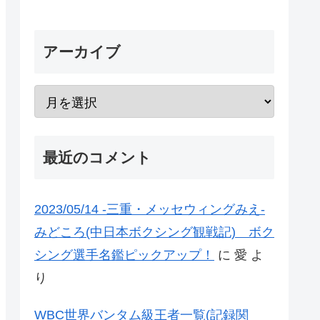
アーカイブ
最近のコメント
2023/05/14 -三重・メッセウィングみえ-
みどころ(中日本ボクシング観戦記) ボク
シング選手名鑑ピックアップ！
に
愛
よ
り
WBC世界バンタム級王者一覧(記録関