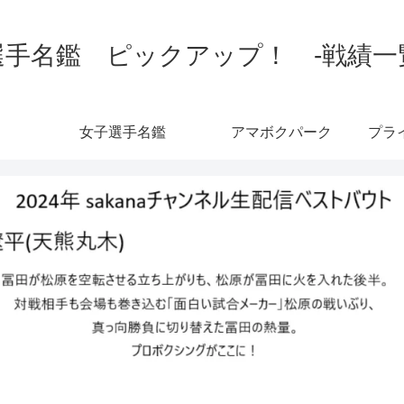
手名鑑 ピックアップ！ -戦績一覧-
女子選手名鑑
アマボクパーク
プラ