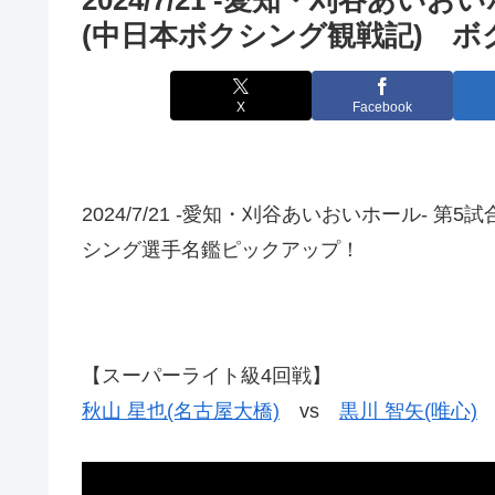
(中日本ボクシング観戦記) 
X
Facebook
2024/7/21 -愛知・刈谷あいおいホール- 
シング選手名鑑ピックアップ！
【スーパーライト級4回戦】
秋山 星也(名古屋大橋)
vs
黒川 智矢(唯心)