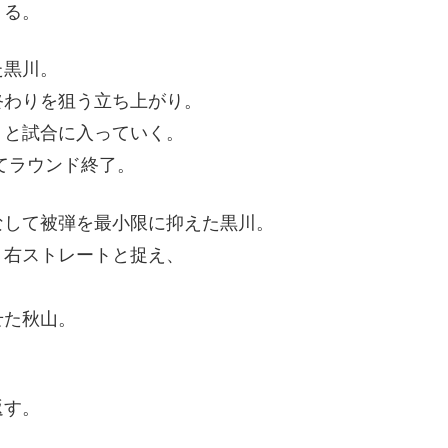
くる。
た黒川。
終わりを狙う立ち上がり。
りと試合に入っていく。
てラウンド終了。
なして被弾を最小限に抑えた黒川。
、右ストレートと捉え、
せた秋山。
返す。
。