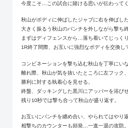
今度こそ…この試合に賭ける思いが伝わって
秋山がボディに伸ばしたジャブに右を伸ばし
大きく振るう秋山のパンチを外しながら撃ち
まずはディフェンスから…落ち着いてじっく
1R終了間際、お互いに強烈なボディを交換し
コンビネーションを撃ち込む秋山を丁寧にい
離れ際、秋山が気を抜いたところに左フック
勝利に対する執着心を見せる。
終盤、ダッキングした黒川にアッパーを浴び
残り10秒では撃ち合って秋山が盛り返す。
お互いにパンチを纏め合い、やられてはやり
相撃ちのカウンターも頻発…一進一退の攻防