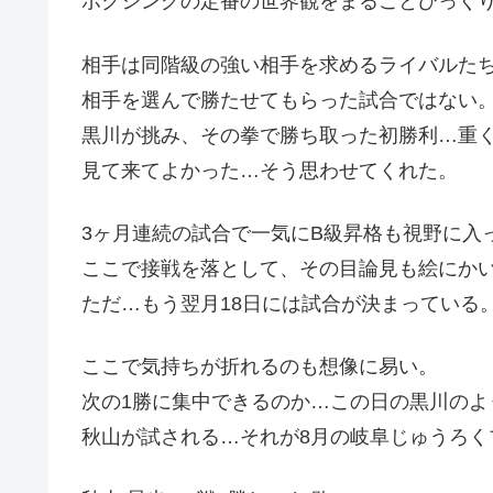
ボクシングの定番の世界観をまるごとひっく
相手は同階級の強い相手を求めるライバルた
相手を選んで勝たせてもらった試合ではない
黒川が挑み、その拳で勝ち取った初勝利…重
見て来てよかった…そう思わせてくれた。
3ヶ月連続の試合で一気にB級昇格も視野に入
ここで接戦を落として、その目論見も絵にか
ただ…もう翌月18日には試合が決まっている
ここで気持ちが折れるのも想像に易い。
次の1勝に集中できるのか…この日の黒川のよ
秋山が試される…それが8月の岐阜じゅうろく