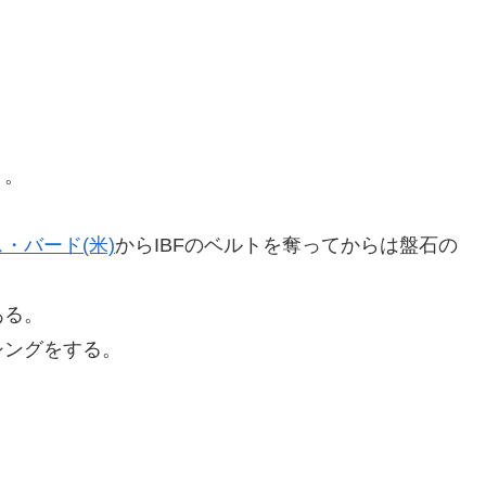
。
ト。
・バード(米)
からIBFのベルトを奪ってからは盤石の
ある。
シングをする。