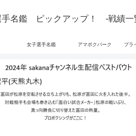
手名鑑 ピックアップ！ -戦績一覧-
女子選手名鑑
アマボクパーク
プラ