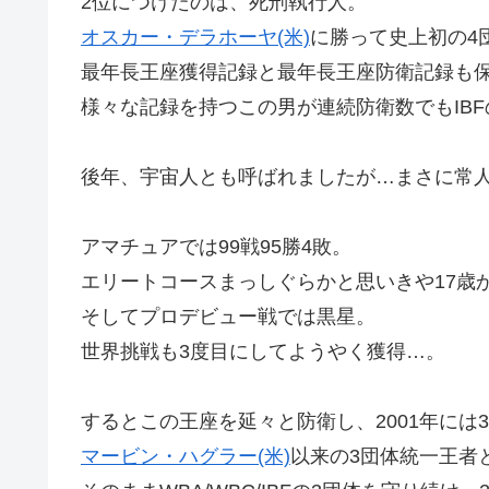
2位につけたのは、死刑執行人。
オスカー・デラホーヤ(米)
に勝って史上初の4
最年長王座獲得記録と最年長王座防衛記録も
様々な記録を持つこの男が連続防衛数でもIBF
後年、宇宙人とも呼ばれましたが…まさに常
アマチュアでは99戦95勝4敗。
エリートコースまっしぐらかと思いきや17歳
そしてプロデビュー戦では黒星。
世界挑戦も3度目にしてようやく獲得…。
するとこの王座を延々と防衛し、2001年には
マービン・ハグラー(米)
以来の3団体統一王者