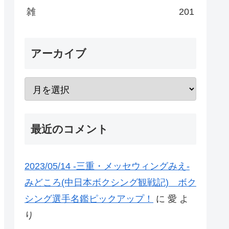
雑
201
アーカイブ
最近のコメント
2023/05/14 -三重・メッセウィングみえ-
みどころ(中日本ボクシング観戦記) ボク
シング選手名鑑ピックアップ！
に
愛
よ
り