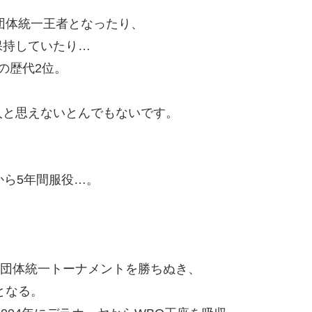
団体統一王者となったり、
保持していたり…
の歴代2位。
人と思えないとんでもないです。
から5年間服役…。
3団体統一トーナメントを勝ちぬき、
となる。