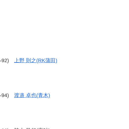
7-92)
上野 則之(RK蒲田)
6-94)
渡邉 卓也(青木)