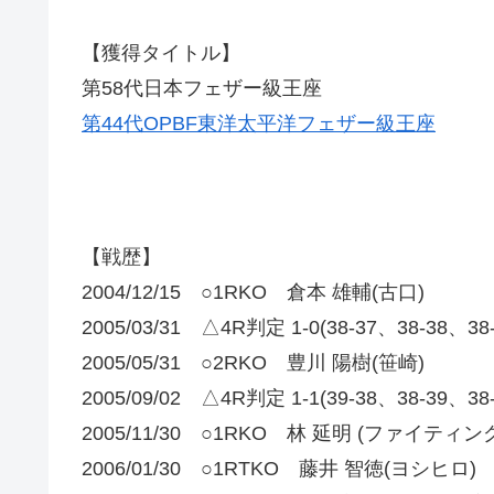
【獲得タイトル】
第58代日本フェザー級王座
第44代OPBF東洋太平洋フェザー級王座
【戦歴】
2004/12/15 ○1RKO 倉本 雄輔(古口)
2005/03/31 △4R判定 1-0(38-37、38-38
2005/05/31 ○2RKO 豊川 陽樹(笹崎)
2005/09/02 △4R判定 1-1(39-38、38-39、3
2005/11/30 ○1RKO 林 延明 (ファイティン
2006/01/30 ○1RTKO 藤井 智徳(ヨシヒロ)