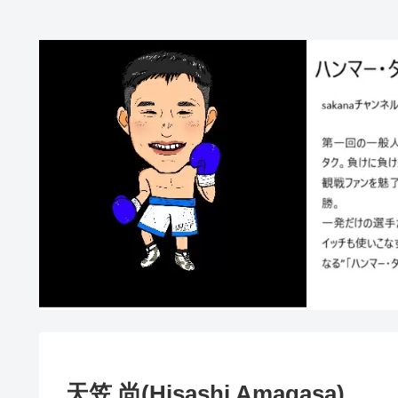
天笠 尚(Hisashi Amagasa)