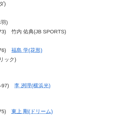
ダ)
赤羽)
7-73) 竹内 佑典(JB SPORTS)
-76)
福島 学(花形)
ブリック)
4-97)
李 冽理(横浜光)
-75)
東上 剛(ドリーム)