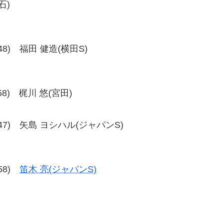
石)
9-48) 福田 健造(横田S)
8-58) 梶川 悠(宮田)
、48-47) 矢島 ヨシハル(ジャパンS)
-58)
笛木 亮(ジャパンS)