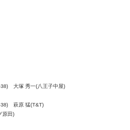
、38-38) 大塚 秀一(八王子中屋)
8-38) 萩原 猛(T&T)
グ原田)