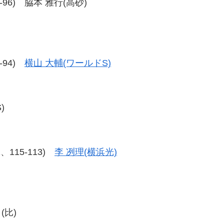
95-96) 脇本 雅行(高砂)
5-94)
横山 大輔(ワールドS)
)
12、115-113)
李 冽理(横浜光)
(比)