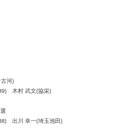
ン古河)
8-39) 木村 武文(協栄)
予選
39-38) 出川 幸一(埼玉池田)