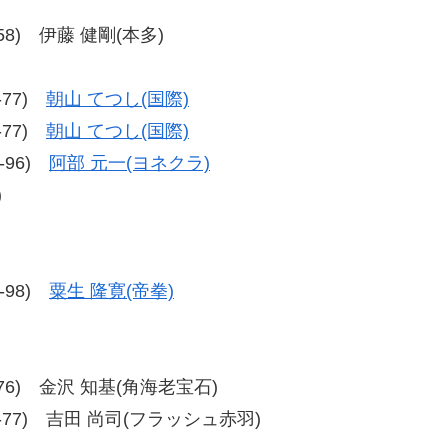
7-58) 伊藤 健剛(本多)
7-77)
朝山 てつし(国際)
7-77)
朝山 てつし(国際)
6-96)
阿部 元一(ヨネクラ)
)
3-98)
粟生 隆寛(帝拳)
、76-76) 金沢 知基(角海老宝石)
7、77-77) 吉田 尚司(フラッシュ赤羽)