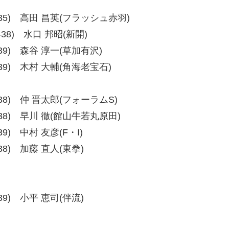
、39-35) 高田 昌英(フラッシュ赤羽)
38-38) 水口 邦昭(新開)
38-39) 森谷 淳一(草加有沢)
、39-39) 木村 大輔(角海老宝石)
、38-38) 仲 晋太郎(フォーラムS)
、38-38) 早川 徹(館山牛若丸原田)
8-39) 中村 友彦(F・I)
9-38) 加藤 直人(東拳)
8-39) 小平 恵司(伴流)