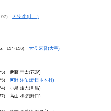
2-97)
天笠 尚(山上)
15、114-116)
大沢 宏晋(大星)
7-75) 伊藤 圭太(花形)
-75)
河野 洋佑(新日本木村)
9-74) 小泉 雄大(川島)
5-57) 高山 和徳(野口)