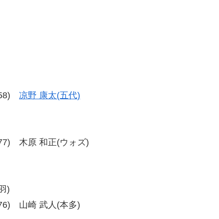
-58)
凉野 康太(五代)
76-77) 木原 和正(ウォズ)
羽)
7-76) 山崎 武人(本多)