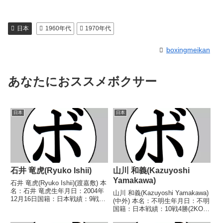
日本
1960年代
1970年代
boxingmeikan
あなたにおススメボクサー
日本
日本
石井 竜虎(Ryuko Ishii)
山川 和義(Kazuyoshi
Yamakawa)
石井 竜虎(Ryuko Ishii)(渡嘉敷) 本
名：石井 竜虎生年月日：2004年
山川 和義(Kazuyoshi Yamakawa)
12月16日国籍：日本戦績：9戦7
(中外) 本名：不明生年月日：不明
勝(7KO)1敗1分 【獲得タイトル】
国籍：日本戦績：10戦4勝(2KO)4
DANGAN4回戦トーナメントウェ
敗2分 【獲得タイトル】西日本フ
ルター級優勝2025年度全日本ウ