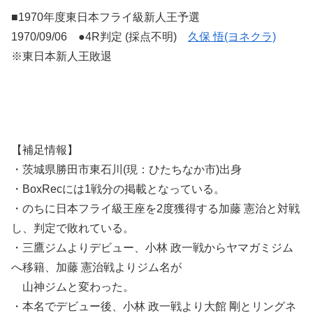
■1970年度東日本フライ級新人王予選
1970/09/06 ●4R判定 (採点不明)
久保 悟(ヨネクラ)
※東日本新人王敗退
【補足情報】
・茨城県勝田市東石川(現：ひたちなか市)出身
・BoxRecには1戦分の掲載となっている。
・のちに日本フライ級王座を2度獲得する加藤 憲治と対戦
し、判定で敗れている。
・三鷹ジムよりデビュー、小林 政一戦からヤマガミジム
へ移籍、加藤 憲治戦よりジム名が
山神ジムと変わった。
・本名でデビュー後、小林 政一戦より大館 剛とリングネ