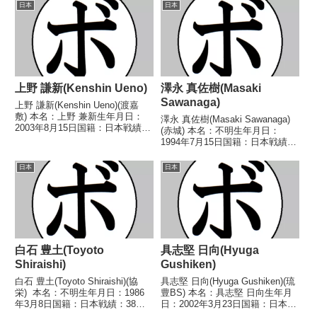
ライ級王座 【戦歴】
日本
日本
ェルター級新人王 ...
1959/09/18 ○4R判定 (採点不
明) 宇井 一夫(大真)...
上野 謙新(Kenshin Ueno)
澤永 真佐樹(Masaki
Sawanaga)
上野 謙新(Kenshin Ueno)(渡嘉
敷) 本名：上野 兼新生年月日：
澤永 真佐樹(Masaki Sawanaga)
2003年8月15日国籍：日本戦績：
(赤城) 本名：不明生年月日：
3戦1勝(1KO)2敗 【獲得タイト
1994年7月15日国籍：日本戦績：
ル】なし 【戦歴】2023/12/08
40戦25勝(9KO)10敗5分 【獲得タ
●4RTKO 浅井 麗斗(一
イトル】1995年度西部日本バン
日本
日本
力)2024/09/07...
タム級新人王2004年度A級トーナ
メントフェザー級優勝...
白石 豊土(Toyoto
具志堅 日向(Hyuga
Shiraishi)
Gushiken)
白石 豊土(Toyoto Shiraishi)(協
具志堅 日向(Hyuga Gushiken)(琉
栄) 本名：不明生年月日：1986
豊BS) 本名：具志堅 日向生年月
年3月8日国籍：日本戦績：38戦
日：2002年3月23日国籍：日本戦
25勝(12KO)10敗3分 【獲得タイ
績：5戦4勝(3KO)1敗 【獲得タイ