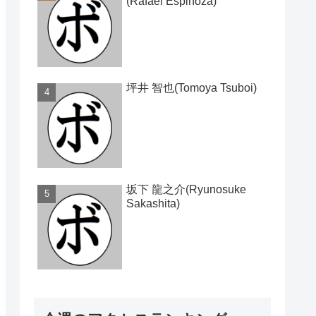
(Rafael Espinoza)
坪井 智也(Tomoya Tsuboi)
坂下 龍之介(Ryunosuke
Sakashita)