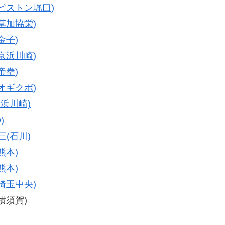
(ピストン堀口)
草加協栄)
金子)
京浜川崎)
帝拳)
オギクボ)
京浜川崎)
)
三(石川)
熊本)
熊本)
埼玉中央)
(横須賀)