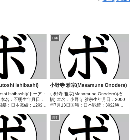
日本
oshi Ishibashi)
小野寺 雅宗(Masamune Onodera)
shi Ishibashi)(トーア・
小野寺 雅宗(Masamune Onodera)(石
 本名：不明生年月日：
橋) 本名：小野寺 雅宗生年月日：2000
日国籍：日本戦績：12戦6
年7月13日国籍：日本戦績：3戦2勝
分 【獲得タイトル】な
(2KO)1敗 【獲得タイトル】なし 【戦
/04/25 ○4R判定 (採点
歴】■2022年度東日本フェザー級新人王
日本
1回戦2022/04/28 ...