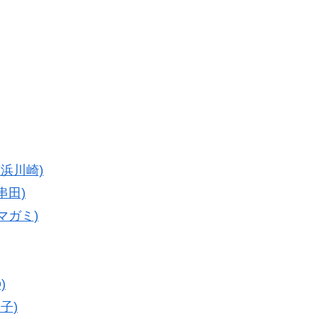
京浜川崎)
串田)
マガミ)
)
子)