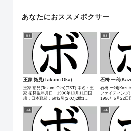
あなたにおススメボクサー
日本
日本
王家 拓見(Takumi Oka)
石橋 一利(Kazut
王家 拓見(Takumi Oka)(T&T) 本名：王
石橋 一利(Kazuto
家 拓見生年月日：1996年10月11日国
ファイティング)
籍：日本戦績：5戦2勝(2KO)2敗1
1956年5月22
分 【獲得タイトル】なし 【戦歴】
勝(3KO)3敗3
2017/03/10 ○4RTKO 後藤 吉人(船橋
し 【戦歴】1977
日本
日本
ドラゴン)2017/...
不明...