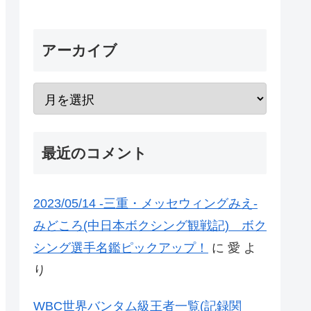
アーカイブ
最近のコメント
2023/05/14 -三重・メッセウィングみえ-
みどころ(中日本ボクシング観戦記) ボク
シング選手名鑑ピックアップ！
に
愛
よ
り
WBC世界バンタム級王者一覧(記録関