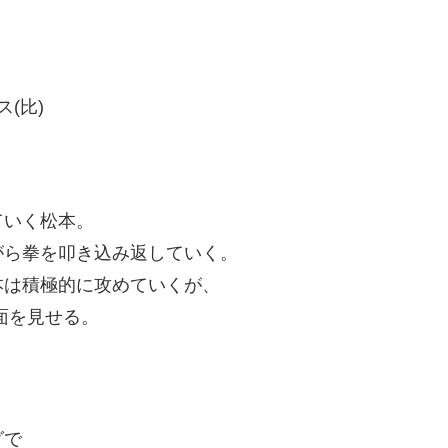
(比)
ていく松本。
がら拳を叩き込み返していく。
本は積極的に攻めていくが、
面を見せる。
グで