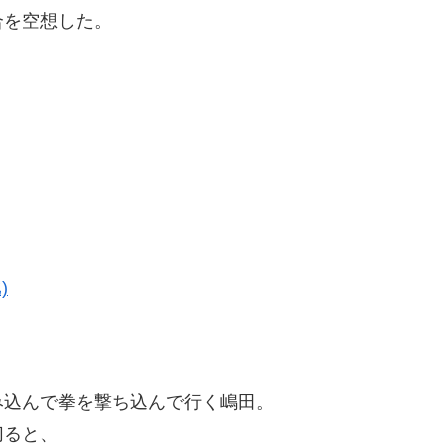
合を空想した。
)
み込んで拳を撃ち込んで行く嶋田。
切ると、