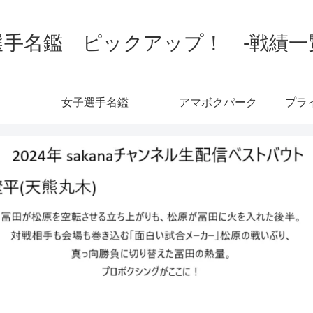
手名鑑 ピックアップ！ -戦績一覧-
女子選手名鑑
アマボクパーク
プラ