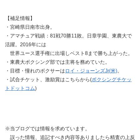
【補足情報】
・宮崎県日南市出身。
・アマチュア戦績：81戦70勝11敗。日章学園、東農大で
活躍。2016年には
世界ユース選手権に出場しベスト8まで勝ち上がった。
・東農大ボクシング部では主将を務めていた。
・目標・憧れのボクサーは
ロイ・ジョーンズJr(米)
。
・試合チケット、激励賞はこちらから(
ボクシングチケッ
トドットコム
)
※当ブログでは情報を求めています。
誤った情報、追記すべき内容等ありましたら精査の上反