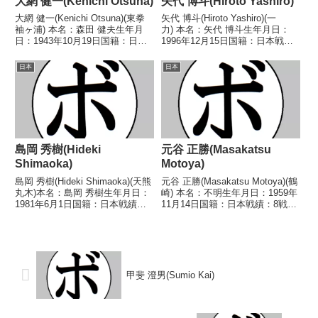
大網 健一(Kenichi Otsuna)
矢代 博斗(Hiroto Yashiro)
大網 健一(Kenichi Otsuna)(東拳
矢代 博斗(Hiroto Yashiro)(一
袖ヶ浦) 本名：森田 健夫生年月
力) 本名：矢代 博斗生年月日：
日：1943年10月19日国籍：日本
1996年12月15日国籍：日本戦
戦績：25戦13勝(8KO)12敗 【獲
績：7戦7勝(7KO) 【獲得タイト
得タイトル】なし 【戦歴】
ル】なし 【戦歴】2019/09/02
日本
日本
1963/09/06 ●4RTKO 鈴木 繁
○2RTKO アドゥンデット・サイ
(金平)196...
トーンジム(タイ)...
島岡 秀樹(Hideki
元谷 正勝(Masakatsu
Shimaoka)
Motoya)
島岡 秀樹(Hideki Shimaoka)(天熊
元谷 正勝(Masakatsu Motoya)(鶴
丸木)本名：島岡 秀樹生年月日：
崎) 本名：不明生年月日：1959年
1981年6月1日国籍：日本戦績：4
11月14日国籍：日本戦績：8戦3
戦1勝3敗【獲得タイトル】なし
勝(3KO)3敗2分 【獲得タイトル】
【戦歴】2002/06/01 ●4R判定 0-
1983年度西部日本ライト級新人
2(37-39、38-39、38-38) 安藤...
王 【戦歴】■1983年度西部日本
ライト級新人王決...
甲斐 澄男(Sumio Kai)