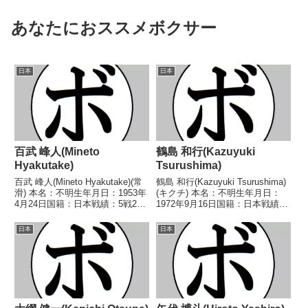
あなたにおススメボクサー
日本
日本
百武 峰人(Mineto
鶴島 和行(Kazuyuki
Hyakutake)
Tsurushima)
百武 峰人(Mineto Hyakutake)(常
鶴島 和行(Kazuyuki Tsurushima)
滑) 本名：不明生年月日：1953年
(キクチ) 本名：不明生年月日：
4月24日国籍：日本戦績：5戦2勝
1972年9月16日国籍：日本戦績：
(1KO)2敗1分 【獲得タイトル】な
13戦7勝5敗1分 【獲得タイトル】
し 【戦歴】1970/07/06 ●4R判
なし 【戦歴】1994/06/07 △4R
日本
日本
定 (採点不明) 片山 雅光(松
判定 1-1(40-38、38-38、38...
田)19...