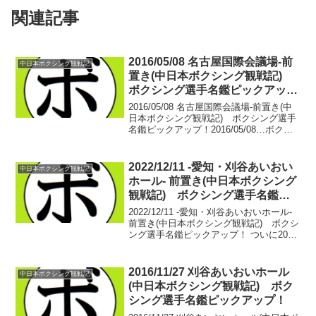
関連記事
2016/05/08 名古屋国際会議場-前
中日本ボクシング観戦記
置き(中日本ボクシング観戦記)
ボクシング選手名鑑ピックアッ
プ！
2016/05/08 名古屋国際会議場-前置き(中
日本ボクシング観戦記) ボクシング選手
名鑑ピックアップ！2016/05/08…ボクシ
ングファンにとって楽しみなのは、井上
尚弥(大橋)と八重樫 東(大橋)というのが大
半なのだろう。井上の人気...
2022/12/11 -愛知・刈谷あいおい
中日本ボクシング観戦記
ホール- 前置き(中日本ボクシング
観戦記) ボクシング選手名鑑ピ
ックアップ！
2022/12/11 -愛知・刈谷あいおいホール-
前置き(中日本ボクシング観戦記) ボクシ
ング選手名鑑ピックアップ！ ついに20回
目の配信を迎える。この秋、かなり多忙
な日々を過ごしている。朝7時過ぎには家
を出て、帰宅は22時頃。子供の勉強...
2016/11/27 刈谷あいおいホール
中日本ボクシング観戦記
(中日本ボクシング観戦記) ボク
シング選手名鑑ピックアップ！