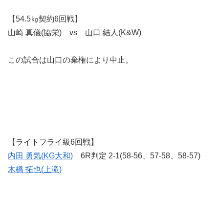
【54.5㎏契約6回戦】
山崎 真儀(協栄) vs 山口 結人(K&W)
この試合は山口の棄権により中止。
【ライトフライ級6回戦】
内田 勇気(KG大和)
6R判定 2-1(58-56、57-58、58-57)
木橋 拓也(上滝)