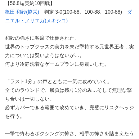
【56.8㎏契約10回戦】
亀田 和毅(協栄)
判定 3-0(100-88、100-88、100-88)
ダ
ニエル・ノリエガ(メキシコ)
和毅の強さに客席で圧倒された。
世界のトップクラスの実力を未だ堅持する元世界王者…実
力については疑いようはないが…。
何より冷静沈着なゲームプランに身震いした。
「ラスト1分」の声とともに一気に攻めていく。
全てのラウンドで、勝負は残り1分のみ…そして無理な撃
ち合いは一切しない。
必ずカバーできる範囲で攻めていき、完璧にリスクヘッジ
を行う。
一撃で終わるボクシングの怖さ、相手の怖さを踏まえたう