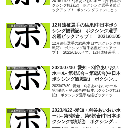
2016/11/27 刈谷あいおいホール(中日本ボ
クシング観戦記) ボクシング選手名鑑ピ
ックアップ！ ボクシングファンにとって
注目の一戦が開催される。ワシル・ロマ
チェンコ(ウクライナ) vs ニコラス・ウォ
ータース(ジャマイカ) この近...
12月遠征選手の結果(中日本ボク
中日本ボクシング観戦記
シング観戦記) ボクシング選手
名鑑ピックアップ！ 2021/01/05
12月遠征選手の結果(中日本ボクシング観
戦記) ボクシング選手名鑑ピックアッ
プ！ 2021/01/05さて、12月遠征選手た
ちの結果でございます。※観戦には行け
ておりませんので、動画での確認や聞き
かじりを含みます。※分量的な都合で西
2023/07/30 -愛知・刈谷あいおい
中日本ボクシング観戦記
軍代表戦...
ホール- 第4試合～第6試合(中日本
ボクシング観戦記) ボクシング
選手名鑑ピックアップ！
2023/07/30 -愛知・刈谷あいおいホール-
第4試合～第6試合(中日本ボクシング観戦
記) ボクシング選手名鑑ピックアッ
プ！ 【ライト級4回戦】元原 昂広(尼崎亀
谷) vs 月田 翔一郎(LUSH)元原 昂広
2戦1敗1分月田 翔一郎...
2023/4/22 -愛知・刈谷あいおいホ
中日本ボクシング観戦記
ール- 第5試合、第6試合(中日本ボ
クシング観戦記) ボクシング選
手名鑑ピックアップ！