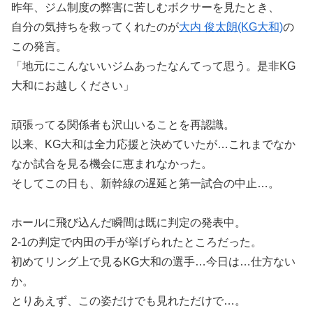
昨年、ジム制度の弊害に苦しむボクサーを見たとき、
自分の気持ちを救ってくれたのが
大内 俊太朗(KG大和)
の
この発言。
「地元にこんないいジムあったなんてって思う。是非KG
大和にお越しください」
頑張ってる関係者も沢山いることを再認識。
以来、KG大和は全力応援と決めていたが…これまでなか
なか試合を見る機会に恵まれなかった。
そしてこの日も、新幹線の遅延と第一試合の中止…。
ホールに飛び込んだ瞬間は既に判定の発表中。
2-1の判定で内田の手が挙げられたところだった。
初めてリング上で見るKG大和の選手…今日は…仕方ない
か。
とりあえず、この姿だけでも見れただけで…。