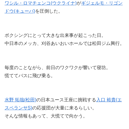
ワシル・ロマチェンコ(ウクライナ)
が
ギジェルモ・リゴン
ドウ(キューバ)
を圧倒した。
ボクシングにとって大きな出来事が起こった日。
中日本のメッカ、刈谷あいおいホールでは松田ジム興行。
毎度のことながら、前日のワクワクが響いて寝坊。
慌ててバスに飛び乗る。
水野 拓哉(松田)
の日本ユース王座に挑戦する
入口 裕貴(エ
スペランサS)
の応援団が大量に来るらしい。
そんな情報もあって、大慌てで向かう。