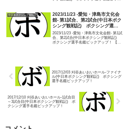
アップ！ ■2025年度中日本スーパーバン
タム級新人王準決勝【スーパーバンタム
級4回戦】藤川 晃成(名古屋大橋)...
2023/11/23 -愛知・津島市文化会
中日本ボクシング観戦記
館- 第1試合、第2試合(中日本ボク
シング観戦記) ボクシング選手
名鑑ピックアップ！
2023/11/23 -愛知・津島市文化会館- 第1試
合、第2試合(中日本ボクシング観戦記)
ボクシング選手名鑑ピックアップ！ 【バ
ンタム級4回戦】芝山 定佳(名古屋大橋)
vs 小川 椋也(天熊丸木) 試合序盤からフ
ァイトの距離感で試合が...
2017/12/03 刈谷あいおいホール-ファイナ
ル(中日本ボクシング観戦記) ボクシング
選手名鑑ピックアップ！
2017/12/10 刈谷あいおいホール-1試合目
～3試合目(中日本ボクシング観戦記) ボ
クシング選手名鑑ピックアップ！
コメント