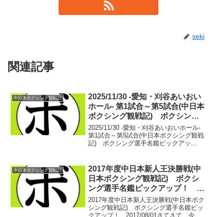
seki
関連記事
2025/11/30 -愛知・刈谷あいおい
中日本ボクシング観戦記
ホール- 第1試合～第5試合(中日本
ボクシング観戦記) ボクシング
選手名鑑ピックアップ！
2025/11/30 -愛知・刈谷あいおいホール-
第1試合～第5試合(中日本ボクシング観戦
記) ボクシング選手名鑑ピックアッ
プ！ 【50kg契約4回戦】安田 拳眞(天熊丸
木) vs 安井 新空(松田)4R判定 2-1(40-
35、37-3...
2017年度中日本新人王決勝戦(中
中日本ボクシング観戦記
日本ボクシング観戦記) ボクシ
ング選手名鑑ピックアップ！
2017/08/01
2017年度中日本新人王決勝戦(中日本ボク
シング観戦記) ボクシング選手名鑑ピッ
クアップ！ 2017/08/01さてさて、今年