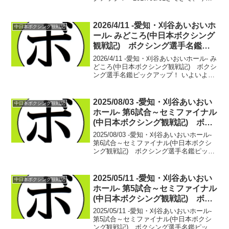
一番最初の中日本ボクシング観戦記は中
日本新人王トーナメントの対戦カードを
掲載しましたが…。続々と選手が勝ち進
2026/4/11 -愛知・刈谷あいおいホ
中日本ボクシング観戦記
む中、...
ール- みどころ(中日本ボクシング
観戦記) ボクシング選手名鑑ピ
ックアップ！
2026/4/11 -愛知・刈谷あいおいホール- み
どころ(中日本ボクシング観戦記) ボクシ
ング選手名鑑ピックアップ！ いよいよ！
中日本の歴史的な一日。中日本の聖地、
刈谷あいおいホールで女子ボクシングが
メインイベントに！7年前の静岡・本川
2025/08/03 -愛知・刈谷あいおい
中日本ボクシング観戦記
根...
ホール- 第6試合～セミファイナル
(中日本ボクシング観戦記) ボク
シング選手名鑑ピックアップ！
2025/08/03 -愛知・刈谷あいおいホール-
第6試合～セミファイナル(中日本ボクシ
ング観戦記) ボクシング選手名鑑ピック
アップ！ 【フェザー級4回戦】■2025年度
中日本フェザー級新人王決勝植松 風河(駿
河男児) vs 硲 翔大(カ...
2025/05/11 -愛知・刈谷あいおい
中日本ボクシング観戦記
ホール- 第5試合～セミファイナル
(中日本ボクシング観戦記) ボク
シング選手名鑑ピックアップ！
2025/05/11 -愛知・刈谷あいおいホール-
第5試合～セミファイナル(中日本ボクシ
ング観戦記) ボクシング選手名鑑ピック