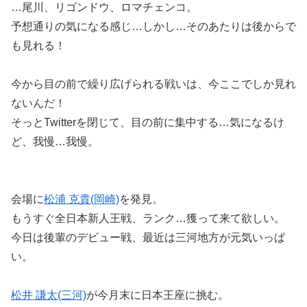
…尾川、リゴンドウ、ロマチェンコ。
予想通りの気になる感じ…しかし…そのあたりは後からで
も見れる！
今から目の前で繰り広げられる戦いは、今ここでしか見れ
ないんだ！
そっとTwitterを閉じて、目の前に集中する…気になるけ
ど、我慢…我慢。
会場に
松浦 克貴(岡崎)
を発見。
もうすぐ全日本新人王戦、ランク…獲って来て欲しい。
今日は後輩のデビュー戦、最近は三河地方が元気いっぱ
い。
松井 謙太(三河)
が今月末に日本王座に挑む。