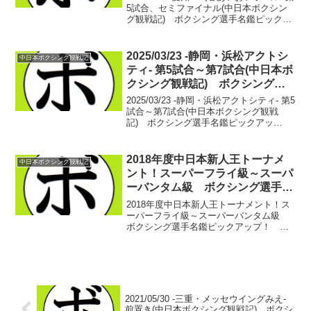
5試合、セミファイナル(中日本ボクシン
グ観戦記) ボクシング選手名鑑ピックア
ップ！ 【スーパーライト級4回戦】秋山
星也(名古屋大橋) vs 黒川 智矢(唯
心) 入場の時点からセコンドと共...
2025/03/23 -静岡・浜松アクトシ
中日本ボクシング観戦記
ティ- 第5試合～第7試合(中日本ボ
クシング観戦記) ボクシング選
手名鑑ピックアップ！
2025/03/23 -静岡・浜松アクトシティ- 第5
試合～第7試合(中日本ボクシング観戦
記) ボクシング選手名鑑ピックアッ
プ！ 【62.5Kg契約4回戦】田中 友介(西
遠) vs 中里 雄大(中日)田中 友介 6戦3
勝(2KO)2敗1分中...
2018年度中日本新人王トーナメ
中日本ボクシング観戦記
ント！スーパーフライ級～スーパ
ーバンタム級 ボクシング選手名
鑑ピックアップ！ 2018/01/31
2018年度中日本新人王トーナメント！ス
ーパーフライ級～スーパーバンタム級
ボクシング選手名鑑ピックアップ！
2018/01/31 さて、語りたいことが多す
ぎてどうしても小分けの掲載になってし
まう中日本新人王トーナメントの掲載。
本日はス...
2021/05/30 -三重・メッセウイングみえ-
前置き(中日本ボクシング観戦記) ボクシ