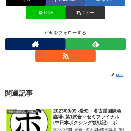
LINE
コピー
sekiをフォローする
seki
関連記事
2023/09/09 -愛知・名古屋国際会
中日本ボクシング観戦記
議場- 第1試合～セミファイナル
(中日本ボクシング観戦記) ボク
シング選手名鑑ピックアップ！
2023/09/09 -愛知・名古屋国際会議場- 第1