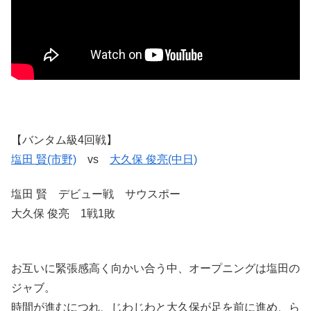
【バンタム級4回戦】
塩田 賢(市野)
vs
大久保 俊亮(中日)
塩田 賢 デビュー戦 サウスポー
大久保 俊亮 1戦1敗
お互いに緊張感高く向かい合う中、オープニングは塩田の
ジャブ。
時間が進むにつれ、じわじわと大久保が足を前に進め、ら