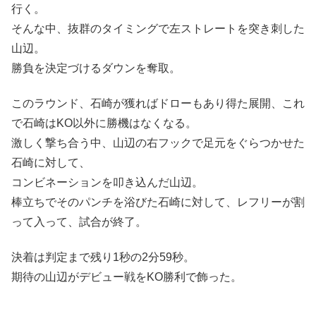
行く。
そんな中、抜群のタイミングで左ストレートを突き刺した
山辺。
勝負を決定づけるダウンを奪取。
このラウンド、石崎が獲ればドローもあり得た展開、これ
で石崎はKO以外に勝機はなくなる。
激しく撃ち合う中、山辺の右フックで足元をぐらつかせた
石崎に対して、
コンビネーションを叩き込んだ山辺。
棒立ちでそのパンチを浴びた石崎に対して、レフリーが割
って入って、試合が終了。
決着は判定まで残り1秒の2分59秒。
期待の山辺がデビュー戦をKO勝利で飾った。