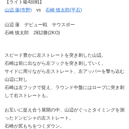
【ライト級4回戦】
山辺 蓮(市野)
vs
石崎 慎太郎(平石)
山辺 蓮 デビュー戦 サウスポー
石崎 慎太郎 2戦2勝(2KO)
スピード豊かに左ストレートを突き刺した山辺。
石崎は前に出ながら左フックを突き刺していく。
サイドに周りながら左ストレート、左アッパーを撃ち込む
山辺に対し
石崎は左フックで捉え、ラウンド中盤にはロープに突き刺
して右ストレートも。
お互いに捉え合う展開の中、山辺がぐっとタイミングを測
ったドンピシャの左ストレート。
石崎が尻もちをつくダウン。