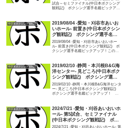
試合～セミファイナル(中日本ボクシング
観戦記) ボクシング選手名鑑ピックアッ
プ！ 【スーパーバンタム級4回戦】中村
列亜(畑中) vs 山城 勇希(天熊丸木)中村
列亜 デビュー戦山城 ...
2019/08/04 -愛知・刈谷市あいお
中日本ボクシング観戦記
いホール- 前置き(中日本ボクシン
グ観戦記) ボクシング選手名鑑
ピックアップ！
2019/08/04 -愛知・刈谷市あいおいホー
ル- 前置き(中日本ボクシング観戦記) ボ
クシング選手名鑑ピックアップ！この夏
に組んだスケジュールは6週連続8興行の
観戦。愛知3興行、東京2興行、関西3興
行…。この日が3週目となり、ちょうど
2019/02/10 -静岡・本川根B&G海
中日本ボクシング観戦記
真...
洋センター- 見どころ(中日本ボク
シング観戦記) ボクシング選手
名鑑ピックアップ！
2019/02/10 -静岡・本川根B&G海洋センタ
ー- 見どころ(中日本ボクシング観戦記)
ボクシング選手名鑑ピックアップ！ 琉
球拳闘伝 女子世界フライ級タイトル前哨
戦と銘打たれた興行。場所は静岡の超田
舎町…。沖縄のリングで活躍し、日...
2024/7/21 -愛知・刈谷あいおいホ
中日本ボクシング観戦記
ール- 第5試合、セミファイナル
(中日本ボクシング観戦記) ボク
シング選手名鑑ピックアップ！
2024/7/21 -愛知・刈谷あいおいホール- 第