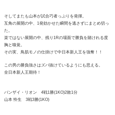
そしてまたも山本が試合巧者っぷりを発揮。
互角の展開の中、1発効かせた瞬間を逃さずにまとめ切っ
た。
楽ではない展開の中、残り1Rの場面で勝負を賭けれる度
胸と嗅覚。
その実、鳥肌モノの仕掛けで中日本新人王を強奪！！
この男の勝負強さはズバ抜けているようにも思える。
全日本新人王期待！
バンザイ・リオン 4戦1勝(1KO)2敗1分
山本 怜生 3戦3勝(1KO)