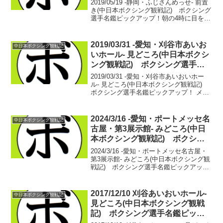
アップ！
2019/05/19 -静岡・ふじさんめっせ- 前置
き(中日本ボクシング観戦記) ボクシング
選手名鑑ピックアップ！朝の4時に目を覚
ます。静岡の興行へのワクワクからの早
起き。歯を磨き、顔を洗い、既にテンシ
ョンが上がり始める。出発の準備を整え
2019/03/31 -愛知・刈谷市あいお
中日本ボクシング観戦記
な...
いホール- 見どころ(中日本ボクシ
ング観戦記) ボクシング選手名
鑑ピックアップ！
2019/03/31 -愛知・刈谷市あいおいホー
ル- 見どころ(中日本ボクシング観戦記)
ボクシング選手名鑑ピックアップ！ メイ
ンのカードが、中日本vs中日本となるの
はこの日が今年初。地方の先を目指す二
人が、中央の目が届かない場所で潰し合
2024/3/16 -愛知・ポートメッセ名
中日本ボクシング観戦記
う...
古屋・第3展示館- みどころ(中日
本ボクシング観戦記) ボクシン
グ選手名鑑ピックアップ！
2024/3/16 -愛知・ポートメッセ名古屋・
第3展示館- みどころ(中日本ボクシング観
戦記) ボクシング選手名鑑ピックアッ
プ！ ようやく今年の中日本が開幕する！
ボクシングと音楽の融合をうたったLUSH
BOMUがVol.2として名古屋で...
2017/12/10 刈谷あいおいホール-
中日本ボクシング観戦記
見どころ(中日本ボクシング観戦
記) ボクシング選手名鑑ピック