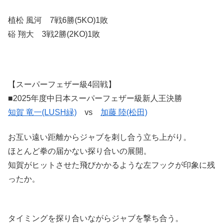
植松 風河 7戦6勝(5KO)1敗
硲 翔大 3戦2勝(2KO)1敗
【スーパーフェザー級4回戦】
■2025年度中日本スーパーフェザー級新人王決勝
知賀 竜一(LUSH緑)
vs
加藤 陸(松田)
お互い遠い距離からジャブを刺し合う立ち上がり。
ほとんど拳の届かない探り合いの展開。
知賀がヒットさせた飛びかかるような左フックが印象に残
ったか。
タイミングを探り合いながらジャブを撃ち合う。