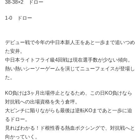
38-38×2 ドロー
1-0 ドロー
デビュー戦で今年の中日本新人王をあと一歩まで追いつめ
た安井。
中日本ライトフライ級4回戦は現在選手数が少ない傾向。
熱い熱いシーソーゲームを演じてニューフェイスが登場し
た。
KO負けは3ヶ月出場停止となるため、この日KO負けなら
対抗戦への出場資格を失う倉坪。
大ピンチに陥りながらも最後は逆転KOまであと一歩に迫
るドロー。
見ればわかる！ド根性香る熱血ボクシングで、対抗戦へと
向かっていく。