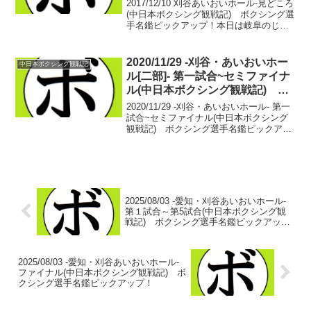
アップ！
2017/12/10 刈谷あいおいホール-見どころ
(中日本ボクシング観戦記) ボクシング選
手名鑑ピックアップ！本日は岐阜のじゅ
うろくプラザでの興行！18:00の公開に記
事が間に合わないので…12/10の見どころ
紹介…明日から延々と今日からの...
2020/11/29 -刈谷・あいおいホー
中日本ボクシング観戦記
ル[二部]- 第一試合~セミファイナ
ル(中日本ボクシング観戦記) ボ
クシング選手名鑑ピックアップ！
2020/11/29 -刈谷・あいおいホール- 第一
試合~セミファイナル(中日本ボクシング
観戦記) ボクシング選手名鑑ピックアッ
プ！【62kg契約４回戦】ハンマー・タク
(岐阜ヨコゼキ) vs 山中 佑馬(緑)ハンマ
ー・タク 2戦2敗山中 佑...
2025/08/03 -愛知・刈谷あいおいホール-
第１試合～第5試合(中日本ボクシング観
戦記) ボクシング選手名鑑ピックアッ
プ！
2025/08/03 -愛知・刈谷あいおいホール-
ファイナル(中日本ボクシング観戦記) ボ
クシング選手名鑑ピックアップ！