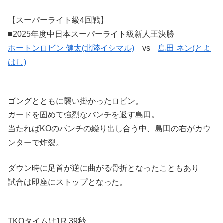
【スーパーライト級4回戦】
■2025年度中日本スーパーライト級新人王決勝
ホートンロビン 健太(北陸イシマル)
vs
島田 ネン(とよ
はし)
ゴングとともに襲い掛かったロビン。
ガードを固めて強烈なパンチを返す島田。
当たればKOのパンチの繰り出し合う中、島田の右がカウ
ンターで炸裂。
ダウン時に足首が逆に曲がる骨折となったこともあり
試合は即座にストップとなった。
TKOタイムは1R 39秒