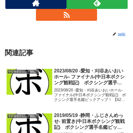
seki
関連記事
2023/08/20 -愛知・刈谷あいおい
中日本ボクシング観戦記
ホール- ファイナル(中日本ボクシ
ング観戦記) ボクシング選手名
鑑ピックアップ！
2023/08/20 -愛知・刈谷あいおいホール-
ファイナル(中日本ボクシング観戦記) ボ
クシング選手名鑑ピックアップ！ 【62Kg
契約6回戦】英 豪(緑) vs 浜崎 隆広(仲
里)英 豪 デビュー戦浜崎 隆広 16戦3勝
(1KO)10敗...
2019/05/19 -静岡・ふじさんめっ
中日本ボクシング観戦記
せ- 前置き(中日本ボクシング観戦
記) ボクシング選手名鑑ピック