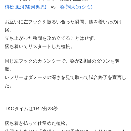
植松 風河(駿河男児)
vs
硲 翔大(カシミ)
お互いに左フックを振るい合った瞬間、膝を着いたのは
硲。
立ち上がった狭間を攻め立てることはせず。
落ち着いてリスタートした植松。
同じ左フックのカウンターで、硲が2度目のダウンを奪
取。
レフリーはダメージの深さを見て取って試合終了を宣言し
た。
TKOタイムは1R 2分23秒
落ち着き払って仕留めた植松。