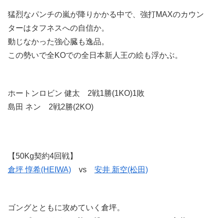
猛烈なパンチの嵐が降りかかる中で、強打MAXのカウン
ターはタフネスへの自信か。
動じなかった強心臓も逸品。
この勢いで全KOでの全日本新人王の絵も浮かぶ。
ホートンロビン 健太 2戦1勝(1KO)1敗
島田 ネン 2戦2勝(2KO)
【50Kg契約4回戦】
倉坪 惇希(HEIWA)
vs
安井 新空(松田)
ゴングとともに攻めていく倉坪。