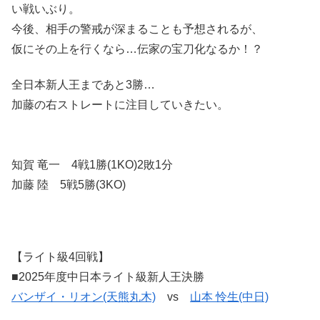
い戦いぶり。
今後、相手の警戒が深まることも予想されるが、
仮にその上を行くなら…伝家の宝刀化なるか！？
全日本新人王まであと3勝…
加藤の右ストレートに注目していきたい。
知賀 竜一 4戦1勝(1KO)2敗1分
加藤 陸 5戦5勝(3KO)
【ライト級4回戦】
■2025年度中日本ライト級新人王決勝
バンザイ・リオン(天熊丸木)
vs
山本 怜生(中日)