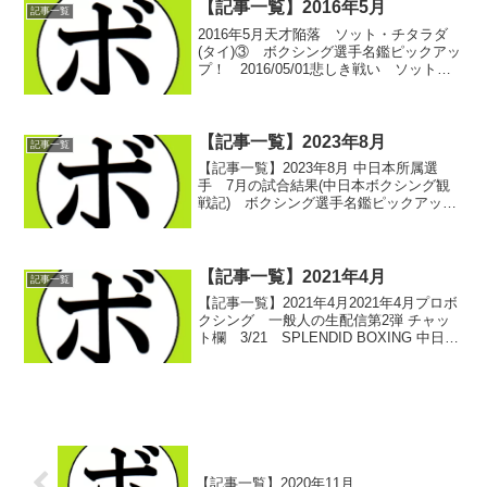
【記事一覧】2016年5月
記事一覧
2016年5月天才陥落 ソット・チタラダ
(タイ)③ ボクシング選手名鑑ピックアッ
プ！ 2016/05/01悲しき戦い ソット・
チタラダ(タイ)④ ボクシング選手名鑑ピ
ックアップ！ 2016/05/03メイウェザー
はメイウェザー？(コラム) ...
【記事一覧】2023年8月
記事一覧
【記事一覧】2023年8月 中日本所属選
手 7月の試合結果(中日本ボクシング観
戦記) ボクシング選手名鑑ピックアッ
プ！ 2022/08/012023/07/30 -愛知・刈谷
あいおいホール- 前置き(中日本ボクシン
グ観戦記) ボクシング選手...
【記事一覧】2021年4月
記事一覧
【記事一覧】2021年4月2021年4月プロボ
クシング 一般人の生配信第2弾 チャッ
ト欄 3/21 SPLENDID BOXING 中日本
新人王予選 (中日本ボクシング観戦記)
ボクシング選手名鑑ピックアップ！中日
本所属選手 4月の試合予定...
【記事一覧】2020年11月