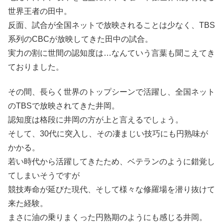
世界王者の田中。
反面、試合が全国ネットで放映されることは少なく、TBS
系列のCBCが放映してきた田中の試合。
実力の割に世間の認知度は…なんていう言葉も聞こえてき
ておりました。
その間、長らく世界のトップシーンで活躍し、全国ネット
のTBSで放映されてきた井岡。
認知度は格段に井岡の方が上と言えるでしょう。
そして、30代に突入し、その凄まじい技巧にも円熟味が
かかる。
若い時代から活躍してきたため、ベテランのように錯覚し
てしまいそうですが
競技寿命が延びた現代、そして様々な修羅場を潜り抜けて
来た経験。
まさに油の乗りまくった円熟期のようにも感じる井岡。