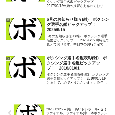
クシング選手名鑑ピックアップ！
2017/02/12年始の挨拶さえ忘れておりま
した。…多忙極まり泣きそうでございま
す。改めましてアケオメ。---------------------
------------...
6月のお知らせ様々(雑) ボクシン
雑
グ選手名鑑ピックアップ！
2025/6/15
6月のお知らせ様々(雑) ボクシング選手
名鑑ピックアップ！ 2025/6/15 現時点で
見えております、中日本の興行予定で
す。スケジュールの確保はお早めに！
7/20 愛知県：刈谷あいおいホール
KNOCK OUT BOXING.128/03...
ボクシング選手名鑑表彰(雑) ボ
雑
クシング選手名鑑ピックアッ
プ！ 2018/01/01
ボクシング選手名鑑表彰(雑) ボクシング
選手名鑑ピックアップ！ 2018/01/01あ
けましておめでとうございます。昨年
は、岐阜と刈谷に皆勤賞。仕事との噛み
合わせカチっとハマってくれました。せ
っかくそんな感じで中日本を色濃く見れ
たので…20...
2020/12/26 -刈谷・あいおいホール- セミ
ファイナル、ファイナル(中日本ボクシン