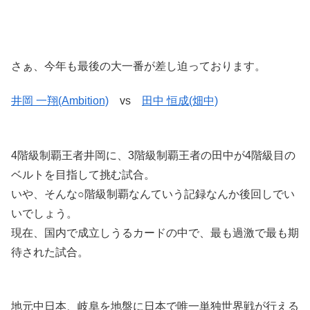
さぁ、今年も最後の大一番が差し迫っております。
井岡 一翔(Ambition)
vs
田中 恒成(畑中)
4階級制覇王者井岡に、3階級制覇王者の田中が4階級目の
ベルトを目指して挑む試合。
いや、そんな○階級制覇なんていう記録なんか後回しでい
いでしょう。
現在、国内で成立しうるカードの中で、最も過激で最も期
待された試合。
地元中日本、岐阜を地盤に日本で唯一単独世界戦が行える