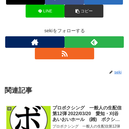
LINE
コピー
sekiをフォローする
seki
関連記事
プロボクシング 一般人の生配信
雑
第12弾 2022/03/20 愛知・刈谷
あいおいホール (雑) ボクシン
グ選手名鑑ピックアップ！
プロボクシング 一般人の生配信第12弾