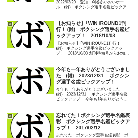
2022/03/20 愛知・刈谷あいおいホー
ル (雑) ボクシング選手名鑑ピックアッ
プ！3日後に迫っております、刈谷あいお
いホールからの生配信。2022年も配信を
行えること、関係者の方々、sakana...
【お知らせ】｢WIN｣ROUND1刊
雑
行！ (雑) ボクシング選手名鑑ピ
ックアップ！ 2018/10/03
【お知らせ】｢WIN｣ROUND1刊行！
(雑) ボクシング選手名鑑ピックアッ
プ！ 2018/10/03 創刊準備号からお知ら
せさせていただいていたフリーペーパー
のWIN。9/29にROUND1が刊行されたこ
とを遅ればせながらご報告。 今回...
今年も一年ありがとうございまし
雑
た (雑) 2023/12/31 ボクシン
グ選手名鑑ピックアップ！
今年も一年ありがとうございました
(雑) 2023/12/31 ボクシング選手名鑑
ピックアップ！ 今年も1年ありがとうご
ざいましたということで… まずは離婚か
ら始まった2023年。色々とありましたが
ご心配をおかけいたしました。これを機
忘れてた！ボクシング選手名鑑表
雑
会に...
彰 ボクシング選手名鑑ピックア
ップ！ 2017/02/12
忘れてた！ボクシング選手名鑑表彰 ボ