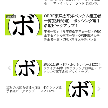
者 マレイ・サザーランド(英)第2代
IBF世界スーパーミドル級王者 パク・
チョンパル(韓)第3代IBF世界スーパーミ
ドル級王者 グラシアノ・ロッシジャー
OPBF東洋太平洋バンタム級王者
記録関連
ニ...
一覧(記録関連) ボクシング選手
名鑑ピックアップ！
王者一覧＞世界王座傘下王者一覧＞WBC
傘下タイトル王者一覧＞OPBF東洋太平
洋王者一覧＞OPBF東洋太平洋バンタム
級王者一覧 初代OPBF東洋太平洋バンタ
ム級王者 フラッシュ・エロルデ(比)第
2代OPBF東洋太平洋バンタム級王者 レ
オ・...
2020/11/29 -刈谷・あいおいホール[二部]-
ファイナル(中日本ボクシング観戦記) ボ
クシング選手名鑑ピックアップ！
12月のお知らせ様々(雑) ボクシング選
手名鑑ピックアップ！ 2020/12/15