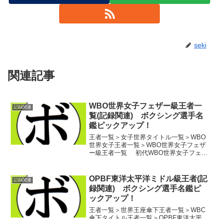
seki
関連記事
WBO世界女子フェザー級王者一
記録関連
覧(記録関連) ボクシング選手名
鑑ピックアップ！
王者一覧＞女子世界タイトル一覧＞WBO
世界女子王者一覧＞WBO世界女子フェザ
ー級王者一覧 初代WBO世界女子フェザ
ー級王者 イナ・メンツァー(独)
第2代WBO世界女子フェザー級王者
ジャニーヌ・ガーサイド(カナ
OPBF東洋太平洋ミドル級王者(記
記録関連
ダ)第3代...
録関連) ボクシング選手名鑑ピ
ックアップ！
王者一覧＞世界王座傘下王者一覧＞WBC
傘下タイトル王者一覧＞OPBF東洋太平