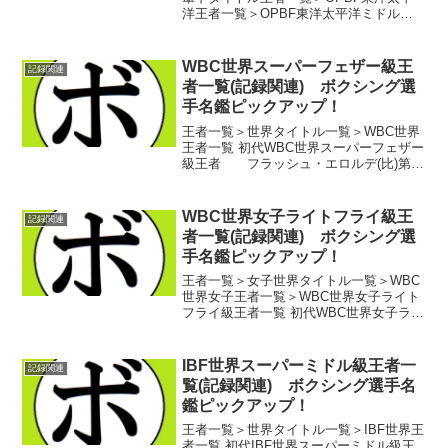
洋王者一覧＞OPBF東洋太平洋ミドル級
王者一覧 初代OPBF東洋太平洋ミドル級
王者 辰巳 八郎(新和)第2代OPBF東洋
太平洋ミドル級王者 ソムデス・ヨント
WBC世界スーパーフェザー級王
記録関連
ラキ...
者一覧(記録関連) ボクシング選
手名鑑ピックアップ！
王者一覧＞世界タイトル一覧＞WBC世界
王者一覧 初代WBC世界スーパーフェザー
級王者 フラッシュ・エロルデ(比)第2
代WBC世界スーパーフェザー級王者 沼
田 義明(極東)第3代WBC世界スーパーフ
ェザー級王者 小林 弘(中村)第4代W...
WBC世界女子ライトフライ級王
記録関連
者一覧(記録関連) ボクシング選
手名鑑ピックアップ！
王者一覧＞女子世界タイトル一覧＞WBC
世界女子王者一覧＞WBC世界女子ライト
フライ級王者一覧 初代WBC世界女子ライ
トフライ級王者 チェ・ユンスン(北朝
鮮)WBC世界女子ライトフライ級暫定王
者 カリーナ・モレノ(米)第2代WBC世
IBF世界スーパーミドル級王者一
記録関連
界女子...
覧(記録関連) ボクシング選手名
鑑ピックアップ！
王者一覧＞世界タイトル一覧＞IBF世界王
者一覧 初代IBF世界スーパーミドル級王