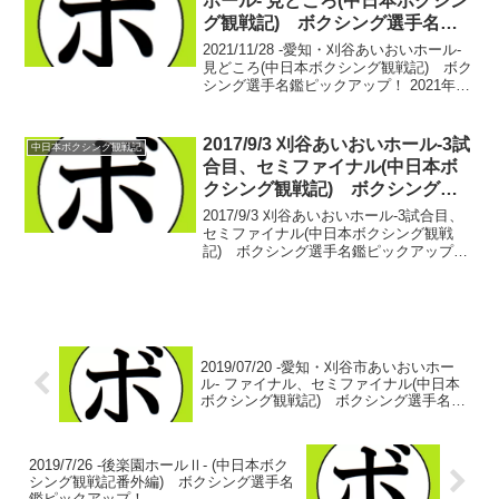
ホール- 見どころ(中日本ボクシン
グ観戦記) ボクシング選手名鑑
ピックアップ！
2021/11/28 -愛知・刈谷あいおいホール-
見どころ(中日本ボクシング観戦記) ボク
シング選手名鑑ピックアップ！ 2021年11
月28日(日) 12:00開始SPLENDID BOXING
刈谷市あいおいホール以下より配信予定
でござい...
2017/9/3 刈谷あいおいホール-3試
中日本ボクシング観戦記
合目、セミファイナル(中日本ボ
クシング観戦記) ボクシング選
手名鑑ピックアップ！
2017/9/3 刈谷あいおいホール-3試合目、
セミファイナル(中日本ボクシング観戦
記) ボクシング選手名鑑ピックアップ！
【54.5㎏契約】田中 裕士(畑中) vs ブ
ライアン・カパンパンガン(比)・田中 裕
士 25戦20勝(14KO)2敗...
2019/07/20 -愛知・刈谷市あいおいホー
ル- ファイナル、セミファイナル(中日本
ボクシング観戦記) ボクシング選手名鑑
ピックアップ！
2019/7/26 -後楽園ホールⅡ- (中日本ボク
シング観戦記番外編) ボクシング選手名
鑑ピックアップ！