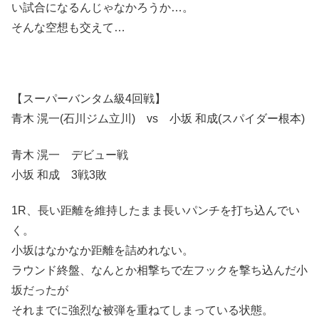
い試合になるんじゃなかろうか…。
そんな空想も交えて…
【スーパーバンタム級4回戦】
青木 滉一(石川ジム立川) vs 小坂 和成(スパイダー根本)
青木 滉一 デビュー戦
小坂 和成 3戦3敗
1R、長い距離を維持したまま長いパンチを打ち込んでい
く。
小坂はなかなか距離を詰めれない。
ラウンド終盤、なんとか相撃ちで左フックを撃ち込んだ小
坂だったが
それまでに強烈な被弾を重ねてしまっている状態。