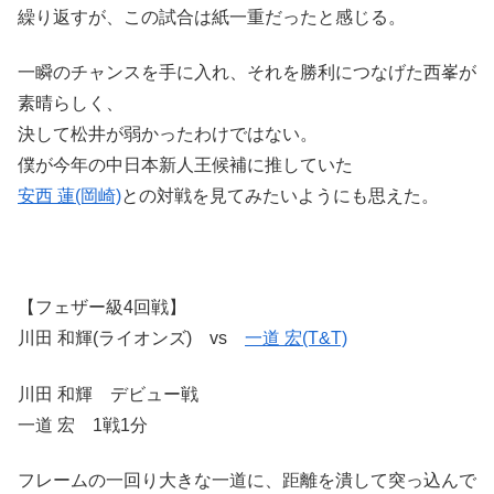
繰り返すが、この試合は紙一重だったと感じる。
一瞬のチャンスを手に入れ、それを勝利につなげた西峯が
素晴らしく、
決して松井が弱かったわけではない。
僕が今年の中日本新人王候補に推していた
安西 蓮(岡崎)
との対戦を見てみたいようにも思えた。
【フェザー級4回戦】
川田 和輝(ライオンズ) vs
一道 宏(T&T)
川田 和輝 デビュー戦
一道 宏 1戦1分
フレームの一回り大きな一道に、距離を潰して突っ込んで