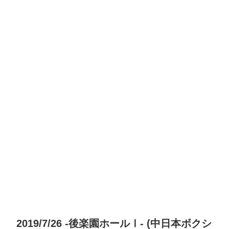
2019/7/26 -後楽園ホールⅠ- (中日本ボクシ