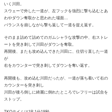
いく川田。
スウェーで外した一道が、左フックを強烈に撃ち込むとあ
わやダウン奪取かと思われた場面…
バランスを崩しながら撃ち返して一道を捉え返す。
そのまま詰めて詰めてのガムシャラな攻撃の中、右ストレ
ートを突き刺して川田がダウンを奪取。
再開後、またも攻め込んできた川田に、仕切り直した一道
が
右をカウンターで突き刺してダウンを奪い返す。
再開後も、攻め込む川田だったが、一道が落ち着いて右の
カウンターを突き刺し
川田が後ろ倒しに綺麗に倒れたところでレフリーは試合を
ストップ。
TKOタイムは1R 1分19秒。