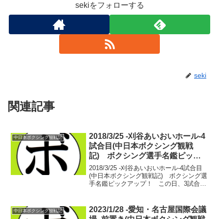
sekiをフォローする
seki
関連記事
2018/3/25 -刈谷あいおいホール-4
中日本ボクシング観戦記
試合目(中日本ボクシング観戦
記) ボクシング選手名鑑ピック
アップ！
2018/3/25 -刈谷あいおいホール-4試合目
(中日本ボクシング観戦記) ボクシング選
手名鑑ピックアップ！ この日、3試合が
終わったタイミングで竹嶋 宏心(松田)が
公開プロテストに挑む。国内アマチュア
のトップ戦線とも言える関東大学1...
2023/1/28 -愛知・名古屋国際会議
中日本ボクシング観戦記