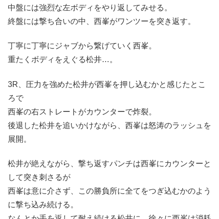
中盤には強烈な左ボディをやり返してみせる。
終盤には撃ち合いの中、西峯がワンツーを突き返す。
丁寧に丁寧にジャブから繋げていく西峯。
重たくボディをえぐる松井…。
3R、圧力を強めた松井が西峯を押し込むかと感じたとこ
ろで
西峯の右ストレートがカウンターで炸裂。
後退した松井を追いかけながら、西峯は怒涛のラッシュを
展開。
松井が絶えながら、撃ち返すパンチは西峯にカウンターと
して突き刺さるが
西峯は意に介さず、この勝負所に全てをつぎ込むかのよう
に撃ち込み続ける。
なんとか手を返して耐え続ける松井に、徐々に西峯は消耗