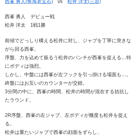
西峯 勇人(角海老宝石)
vs
松井 洋太(三迫)
西峯 勇人 デビュー戦
松井 洋太 1戦1勝
前傾でどっしり構える松井に対し、ジャブを丁寧に突きな
がら回る西峯。
序盤、力を込めて振るう松井のパンチが西峯を捉える…特
にボディは強烈。
しかし、中盤には西峯が左フックを引っ掛ける場面も…。
終盤にはお互いのカウンターが交錯。
3分間の中に、西峯の時間、松井の時間が混在する拮抗し
たラウンド。
2R序盤、西峯の左ジャブ、左ボディが幾度も松井を捉え
る。
松井は重たいジャブで西峯の顔面をずらし、