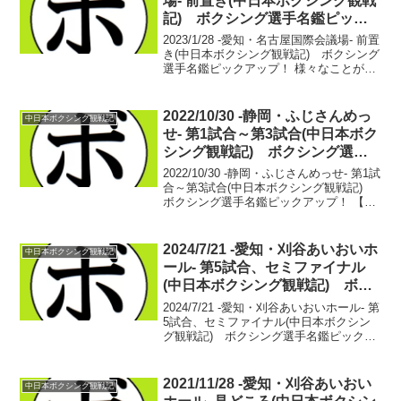
場- 前置き(中日本ボクシング観戦
記) ボクシング選手名鑑ピック
アップ！
2023/1/28 -愛知・名古屋国際会議場- 前置
き(中日本ボクシング観戦記) ボクシング
選手名鑑ピックアップ！ 様々なことが滞
っている。毎月1月15日までを目標に行っ
ているボクシング選手名鑑の更新作業も1
週間遅れだった。ボクシング選手名...
2022/10/30 -静岡・ふじさんめっ
中日本ボクシング観戦記
せ- 第1試合～第3試合(中日本ボク
シング観戦記) ボクシング選手
名鑑ピックアップ！
2022/10/30 -静岡・ふじさんめっせ- 第1試
合～第3試合(中日本ボクシング観戦記)
ボクシング選手名鑑ピックアップ！ 【フ
ェザー級4回戦】植松 卓美(駿河男児)
vs 長谷川 澪司(市野)植松 卓美 1戦1勝
長谷川 澪司 デビュー...
2024/7/21 -愛知・刈谷あいおいホ
中日本ボクシング観戦記
ール- 第5試合、セミファイナル
(中日本ボクシング観戦記) ボク
シング選手名鑑ピックアップ！
2024/7/21 -愛知・刈谷あいおいホール- 第
5試合、セミファイナル(中日本ボクシン
グ観戦記) ボクシング選手名鑑ピックア
ップ！ 【スーパーライト級4回戦】秋山
星也(名古屋大橋) vs 黒川 智矢(唯
心) 入場の時点からセコンドと共...
2021/11/28 -愛知・刈谷あいおい
中日本ボクシング観戦記