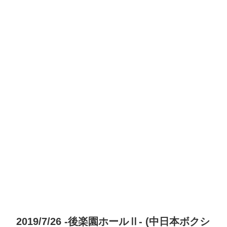
2019/7/26 -後楽園ホールⅡ- (中日本ボクシ