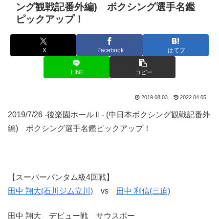
ング観戦記番外編) ボクシング選手名鑑
ピックアップ！
X
Facebook
はてブ
LINE
コピー
2019.08.03
2022.04.05
2019/7/26 -後楽園ホールⅡ- (中日本ボクシング観戦記番外
編) ボクシング選手名鑑ピックアップ！
【スーパーバンタム級4回戦】
田中 翔大(石川ジム立川)
vs
田中 利信(三迫)
田中 翔大 デビュー戦 サウスポー