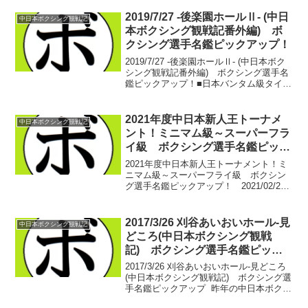
児)が見れるぞぉぉぉぉ！ アマチュアで日
本の頂点に立ち、静岡から世界を狙...
2019/7/27 -後楽園ホールⅡ- (中日
中日本ボクシング観戦記
本ボクシング観戦記番外編) ボ
クシング選手名鑑ピックアップ！
2019/7/27 -後楽園ホールⅡ- (中日本ボク
シング観戦記番外編) ボクシング選手名
鑑ピックアップ！■日本バンタム級タイト
ルマッチ【バンタム級10回戦】齊藤 裕太
(花形) vs 鈴木 悠介(三迫)日本バンタム
級王者/OPBF東洋太平洋...
2021年度中日本新人王トーナメ
中日本ボクシング観戦記
ント！ミニマム級～スーパーフラ
イ級 ボクシング選手名鑑ピック
アップ！ 2021/02/23
2021年度中日本新人王トーナメント！ミ
ニマム級～スーパーフライ級 ボクシン
グ選手名鑑ピックアップ！ 2021/02/23
さぁ、2020年度の全日本新人王決定戦も
無事終わり、その70年の歴史がなんとか
繋がりました。興奮もまだ収まらぬ中で
2017/3/26 刈谷あいおいホール-見
中日本ボクシング観戦記
はあ...
どころ(中日本ボクシング観戦
記) ボクシング選手名鑑ピック
アップ！
2017/3/26 刈谷あいおいホール-見どころ
(中日本ボクシング観戦記) ボクシング選
手名鑑ピックアップ 昨年の中日本ボクシ
ングの開幕も3月だった。今年は刈谷で中