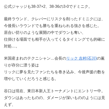
公式ジャッジも38-37×2、38-36の3-0でドミニク。
最終ラウンド、クレバーにリスクを削ったドミニクには、
今後長いラウンドでも勝ちを重ねられる強さを感じた。
居合い切りのような展開の中でダウンも奪い、
仕掛ける場面でも相手が入ってくるタイミングでも的確に
対処…。
米国産まれのテクニシャン…会長の
リック 吉村(石川)
の薫
りが存分に漂う姿は
リックに夢を見たファンたちを巻き込み、今後声援の数を
増やしていくだろうと感じる。
谷口は現在、東日本新人王トーナメントにエントリー中。
ダウンはあったものの、ダメージが深いもののようには見
えず、