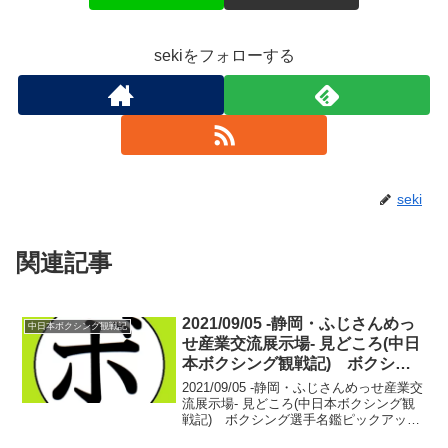
sekiをフォローする
seki
関連記事
2021/09/05 -静岡・ふじさんめっ
中日本ボクシング観戦記
せ産業交流展示場- 見どころ(中日
本ボクシング観戦記) ボクシン
グ選手名鑑ピックアップ！
2021/09/05 -静岡・ふじさんめっせ産業交
流展示場- 見どころ(中日本ボクシング観
戦記) ボクシング選手名鑑ピックアッ
プ！ やっと…やっと木村 蓮太朗(駿河男