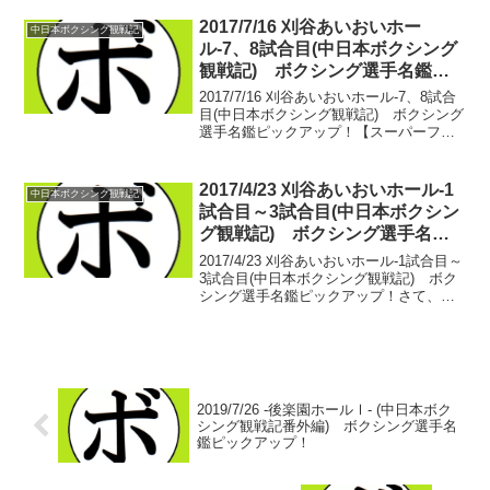
日本のボクシングが開幕する。 セミファ
イナル、ファイナルともに薬師寺ジム
2017/7/16 刈谷あいおいホー
中日本ボクシング観戦記
の...
ル-7、8試合目(中日本ボクシング
観戦記) ボクシング選手名鑑ピ
ックアップ！
2017/7/16 刈谷あいおいホール-7、8試合
目(中日本ボクシング観戦記) ボクシング
選手名鑑ピックアップ！【スーパーフェ
ザー級６回戦】今井 勝典(ワタナベ)
vs 今田 雄大(蟹江)・今井 勝典 16戦5
勝8敗(1KO)3分・今田 雄...
2017/4/23 刈谷あいおいホール-1
中日本ボクシング観戦記
試合目～3試合目(中日本ボクシン
グ観戦記) ボクシング選手名鑑
ピックアップ！
2017/4/23 刈谷あいおいホール-1試合目～
3試合目(中日本ボクシング観戦記) ボク
シング選手名鑑ピックアップ！さて、ち
ょっとタイムラグがありますが、4/23の
刈谷あいおいホールのレポを。■中日本バ
ンタム級新人王準々決勝【バンタム級
４...
2019/7/26 -後楽園ホールⅠ- (中日本ボク
シング観戦記番外編) ボクシング選手名
鑑ピックアップ！