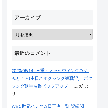
アーカイブ
最近のコメント
2023/05/14 -三重・メッセウィングみえ-
みどころ(中日本ボクシング観戦記) ボク
シング選手名鑑ピックアップ！
に
愛
よ
り
WBC世界バンタム級王者一覧(記録関