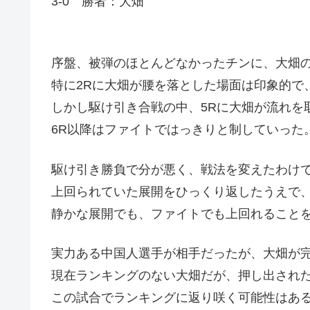
3-0 勝者：大畑
序盤、被弾のほとんどなかったチンに、大畑
特に2Rに大畑が腰を落とした場面は印象的で
しかし駆け引き合戦の中、5Rに大畑が流れを
6R以降はファイトではっきりと制していった
駆け引き勝負で分が悪く、戦法を変えたわけ
上回られていた展開をひっくり返したうえで
静かな展開でも、ファイトでも上回れること
実力ある中国人選手が相手だったが、大畑が
現在ランキングのない大畑だが、押し出され
この試合でランキングに返り咲く可能性はあ