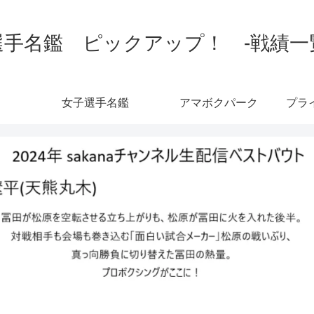
手名鑑 ピックアップ！ -戦績一覧-
女子選手名鑑
アマボクパーク
プラ