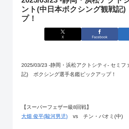
ント(中日本ボクシング観戦記
プ！
X
Facebook
2025/03/23 -静岡・浜松アクトシティ-
記) ボクシング選手名鑑ピックアップ！
【スーパーフェザー級8回戦】
大畑 俊平(駿河男児)
vs チン・バオミ(中)