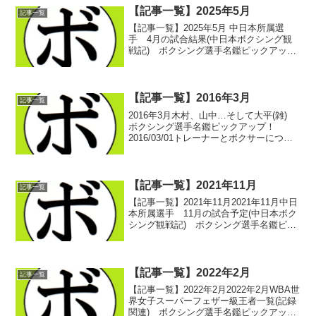
【記事一覧】2025年5月
記事一覧
【記事一覧】2025年5月 中日本所属選
手 4月の試合結果(中日本ボクシング観
戦記) ボクシング選手名鑑ピックアッ
プ！ 2025/05/012025/05/11 -愛知・刈谷
あいおいホール- みどころ(中日本ボクシ
ング観戦記) ボクシング選...
【記事一覧】2016年3月
記事一覧
2016年3月木村、山中…そして大平(雑)
ボクシング選手名鑑ピックアップ！
2016/03/01トレーナーとボクサーについ
て(コラム) ボクシング選手名鑑ピックア
ップ！ 2016/03/03止まらない前進 松
本 一也(松田)① ボクシング...
【記事一覧】2021年11月
記事一覧
【記事一覧】2021年11月2021年11月中日
本所属選手 11月の試合予定(中日本ボク
シング観戦記) ボクシング選手名鑑ピッ
クアップ！ 2021/11/01中日本所属選
手 10月の試合結果(中日本ボクシング観
戦記) ボクシング選手名鑑ピッ...
【記事一覧】2022年2月
記事一覧
【記事一覧】2022年2月2022年2月WBA世
界女子スーパーフェザー級王者一覧(記録
関連) ボクシング選手名鑑ピックアッ