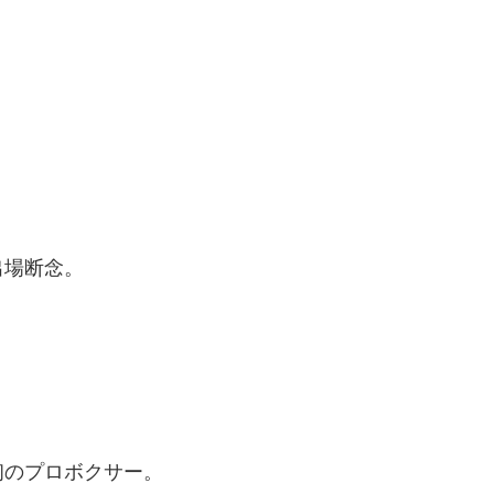
出場断念。
初のプロボクサー。