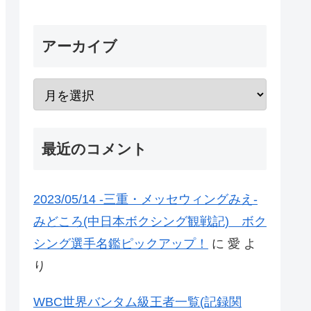
アーカイブ
最近のコメント
2023/05/14 -三重・メッセウィングみえ-
みどころ(中日本ボクシング観戦記) ボク
シング選手名鑑ピックアップ！
に
愛
よ
り
WBC世界バンタム級王者一覧(記録関