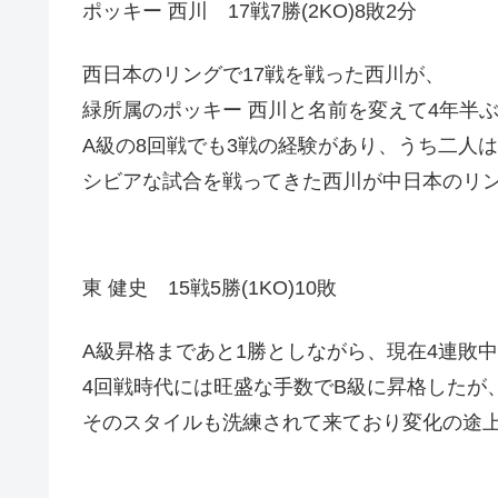
ポッキー 西川 17戦7勝(2KO)8敗2分
西日本のリングで17戦を戦った西川が、
緑所属のポッキー 西川と名前を変えて4年半
A級の8回戦でも3戦の経験があり、うち二人
シビアな試合を戦ってきた西川が中日本のリ
東 健史 15戦5勝(1KO)10敗
A級昇格まであと1勝としながら、現在4連敗
4回戦時代には旺盛な手数でB級に昇格したが
そのスタイルも洗練されて来ており変化の途