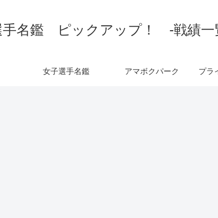
手名鑑 ピックアップ！ -戦績一覧-
女子選手名鑑
アマボクパーク
プラ