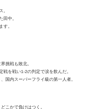
ス。
た田中。
ます。
世界挑戦も敗北。
定戦を戦い1-2の判定で涙を飲んだ。
く、国内スーパーフライ級の第一人者。
、どこかで負けはつく。