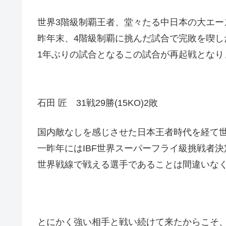
世界3階級制覇王者、堂々たる中日本の大エー
昨年末、4階級制覇に挑んだ試合で完敗を喫し
1年ぶりの試合となるこの試合が再起戦となり
石田 匠 31戦29勝(15KO)2敗
国内敵なしを感じさせた日本王者時代を経て
一昨年にはIBF世界スーパーフライ級挑戦者決
世界戦線で戦える選手であることは間違いな
とにかく強い相手と戦い続けて来たからこそ