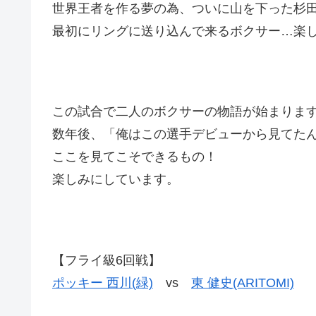
世界王者を作る夢の為、ついに山を下った杉
最初にリングに送り込んで来るボクサー…楽
この試合で二人のボクサーの物語が始まりま
数年後、「俺はこの選手デビューから見てた
ここを見てこそできるもの！
楽しみにしています。
【フライ級6回戦】
ポッキー 西川(緑)
vs
東 健史(ARITOMI)