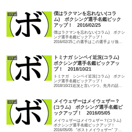
月、相手はタイトルマッチ直後の今野 裕
介(角海老宝石)。今野と言えば直近で挑ん
だ日本タイトルマッチで大激戦を繰り...
僕はラクマンを忘れない(コラ
コラム
ム) ボクシング選手名鑑ピック
アップ！ 2016/02/25
僕はラクマンを忘れない(コラム) ボクシ
ング選手名鑑ピックアップ！
2016/02/25この選手はこの選手より強
い…。実際に戦っていない二人が実際に
戦えばどうなるか？想像するのは実に楽
しい。注目の一戦が開催される前、ネッ
トミナガ シンペイ近況(コラム)
コラム
ト上ではボクシングフ...
ボクシング選手名鑑ピックアッ
プ！ 2018/10/21
トミナガ シンペイ近況(コラム) ボクシ
ング選手名鑑ピックアップ！
2018/10/21近況と言いつつ、先月の話。
トミナガ シンペイ(中日)と会った。今年
の3月、浅原 あきひろ(駿河男児)とのリマ
ッチに敗れて以降、試合が組まれていな
メイウェザーはメイウェザー？
コラム
い。実は...
(コラム) ボクシング選手名鑑ピ
ックアップ！ 2016/05/05
メイウェザーはメイウェザー？(コラム)
ボクシング選手名鑑ピックアップ！
2016/05/05 “ポストメイウェザー” フロ