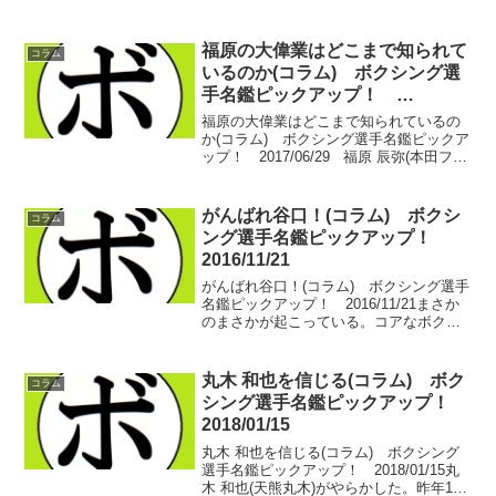
福原の大偉業はどこまで知られて
コラム
いるのか(コラム) ボクシング選
手名鑑ピックアップ！
2017/06/29
福原の大偉業はどこまで知られているの
か(コラム) ボクシング選手名鑑ピックア
ップ！ 2017/06/29 福原 辰弥(本田フィ
ットネス)の大偉業はどこまで知られてい
るのだろうか？2月末に世界を獲って以
降、もっともっと盛り上がると思って
がんばれ谷口！(コラム) ボクシ
コラム
い...
ング選手名鑑ピックアップ！
2016/11/21
がんばれ谷口！(コラム) ボクシング選手
名鑑ピックアップ！ 2016/11/21まさか
のまさかが起こっている。コアなボクシ
ングファン同士でも共有できない重箱の
隅の隅…のような話であるが…。共有で
きる人間が少な過ぎるのでここに吐きだ
丸木 和也を信じる(コラム) ボク
コラム
そうと思う...
シング選手名鑑ピックアップ！
2018/01/15
丸木 和也を信じる(コラム) ボクシング
選手名鑑ピックアップ！ 2018/01/15丸
木 和也(天熊丸木)がやらかした。昨年12