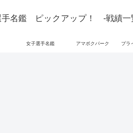
手名鑑 ピックアップ！ -戦績一覧-
女子選手名鑑
アマボクパーク
プラ