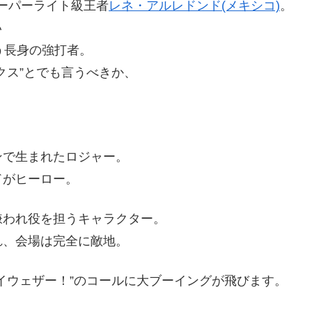
スーパーライト級王者
レネ・アルレドンド(メキシコ)
。
い
う長身の強打者。
クス”とでも言うべきか、
ンで生まれたロジャー。
ドがヒーロー。
嫌われ役を担うキャラクター。
れ、会場は完全に敵地。
イウェザー！”のコールに大ブーイングが飛びます。