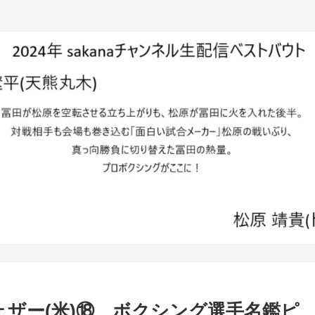
ェザー(米)⑱ ボクシング選手名鑑ピ