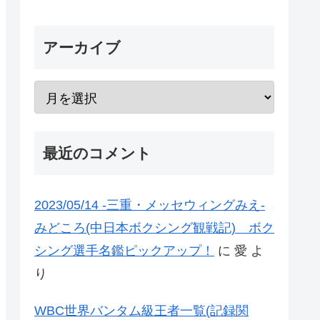
アーカイブ
最近のコメント
2023/05/14 -三重・メッセウィングみえ-
みどころ(中日本ボクシング観戦記) ボク
シング選手名鑑ピックアップ！
に
愛
よ
り
WBC世界バンタム級王者一覧(記録関