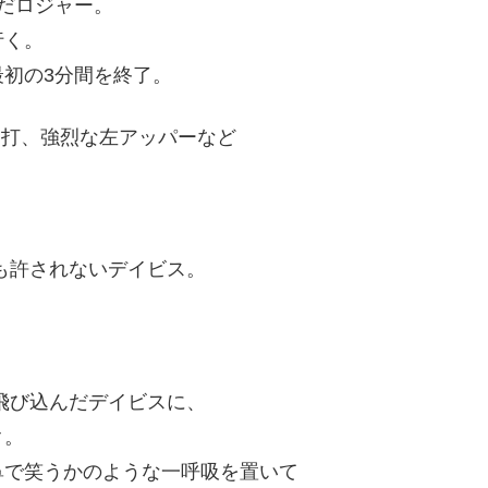
だロジャー。
行く。
最初の3分間を終了。
連打、強烈な左アッパーなど
も許されないデイビス。
。
飛び込んだデイビスに、
ク。
鼻で笑うかのような一呼吸を置いて