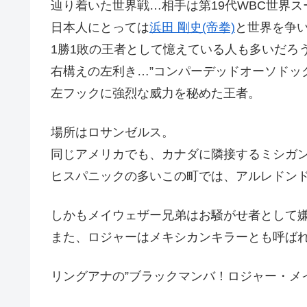
辿り着いた世界戦…相手は第19代WBC世界
日本人にとっては
浜田 剛史(帝拳)
と世界を争
1勝1敗の王者として憶えている人も多いだろ
右構えの左利き…”コンパーデッドオーソドッ
左フックに強烈な威力を秘めた王者。
場所はロサンゼルス。
同じアメリカでも、カナダに隣接するミシガ
ヒスパニックの多いこの町では、アルレドン
しかもメイウェザー兄弟はお騒がせ者として
また、ロジャーはメキシカンキラーとも呼ば
リングアナの”ブラックマンバ！ロジャー・メ