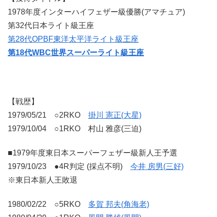
1978年度インターハイフェザー級優勝(アマチュア)
第32代日本ライト級王座
第28代OPBF東洋太平洋ライト級王座
第18代WBC世界スーパーライト級王座
【戦歴】
1979/05/21 ○2RKO
掛川 憲正(大星)
1979/10/04 ○1RKO 村山 雅彦(三迫)
■1979年度東日本スーパーフェザー級新人王予選
1979/10/23 ●4R判定 (採点不明)
今井 房男(三好)
※東日本新人王敗退
1980/02/22 ○5RKO
多賀 邦夫(角海老)