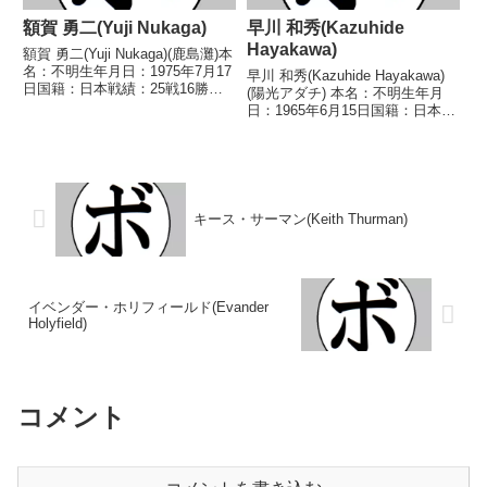
額賀 勇二(Yuji Nukaga)
早川 和秀(Kazuhide
Hayakawa)
額賀 勇二(Yuji Nukaga)(鹿島灘)本
名：不明生年月日：1975年7月17
早川 和秀(Kazuhide Hayakawa)
日国籍：日本戦績：25戦16勝
(陽光アダチ) 本名：不明生年月
(9KO)8敗1分【獲得タイトル】
日：1965年6月15日国籍：日本戦
1999年度全日本バンタム級新人
績：3戦3敗 【獲得タイトル】な
王【戦歴】1997/02/14
し 【戦歴】1990/10/05
○1RKO 屋嘉比 涼(白井...
●1RKO 藤川 昌幸(洛
翠)1991/02/24 ●1R...
キース・サーマン(Keith Thurman)
イベンダー・ホリフィールド(Evander
Holyfield)
コメント