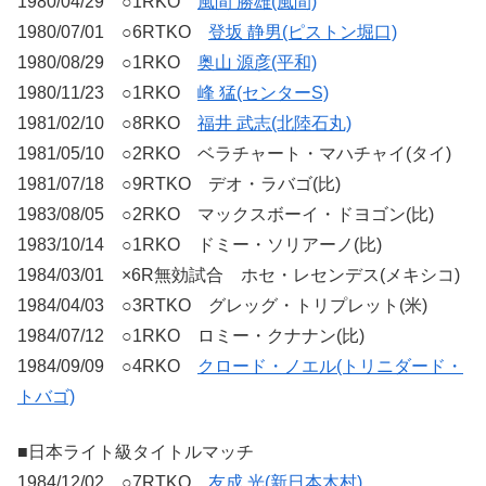
1980/04/29 ○1RKO
風間 勝雄(風間)
1980/07/01 ○6RTKO
登坂 静男(ピストン堀口)
1980/08/29 ○1RKO
奥山 源彦(平和)
1980/11/23 ○1RKO
峰 猛(センターS)
1981/02/10 ○8RKO
福井 武志(北陸石丸)
1981/05/10 ○2RKO ベラチャート・マハチャイ(タイ)
1981/07/18 ○9RTKO デオ・ラバゴ(比)
1983/08/05 ○2RKO マックスボーイ・ドヨゴン(比)
1983/10/14 ○1RKO ドミー・ソリアーノ(比)
1984/03/01 ×6R無効試合 ホセ・レセンデス(メキシコ)
1984/04/03 ○3RTKO グレッグ・トリプレット(米)
1984/07/12 ○1RKO ロミー・クナナン(比)
1984/09/09 ○4RKO
クロード・ノエル(トリニダード・
トバゴ)
■日本ライト級タイトルマッチ
1984/12/02 ○7RTKO
友成 光(新日本木村)