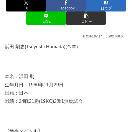
X
Facebook
はてブ
LINE
コピー
2016.02.17
2023.08.06
浜田 剛史(Tsuyoshi Hamada)(帝拳)
本名：浜田 剛
生年月日：1960年11月29日
国籍：日本
戦績：24戦21勝(19KO)2敗1無効試合
【獲得タイトル】