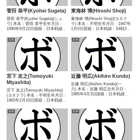
菅田 恭平(Kyohei Sugeta)
東海林 博(Hiroshi Shoji)
菅田 恭平(Kyohei Sugeta)(シュ
東海林 博(Hiroshi Shoji)(ヨネク
ウ) 本名：菅田 恭平生年月日：
ラ) 本名：不明生年月日：1947年
1990年9月22日国籍：日本戦績：
1月5日国籍：日本戦績：54戦33
5戦2勝(2KO)3敗 【獲得タイト
勝(12KO)15敗6分 【獲得タイト
ル】なし 【戦歴】2024/04/17
ル】第6代日本スーパーフェザー
日本
日本
○1RTKO 石井 幸祈(湘南山
級王座第8代日本スーパーフェザ
神)2024/07...
ー級王座第6代日本スーパ...
宮下 友之(Tomoyuki
近藤 明広(Akihiro Kondo)
Miyashita)
近藤 明広(Akihiro Kondo)(一
力) 本名：近藤 明広生年月日：
宮下 友之(Tomoyuki Miyashita)
1985年4月3日国籍：日本戦績：
(ヨネクラ) 本名：不明生年月日：
54戦37勝(21KO)14敗3分 【獲得
1965年2月10日国籍：日本戦績：
タイトル】2007年度全日本ライ
2戦2敗 【獲得タイトル】な
ト級新人王第55代日本ライト級
し 【戦歴】1985/10/22
日本
日本
王座第8代WBOアジアパシ...
●1RKO 荻原 昇(金
子)1986/03/20 ●1RK...