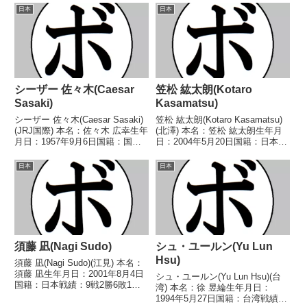
日本
日本
シーザー 佐々木(Caesar
笠松 紘太朗(Kotaro
Sasaki)
Kasamatsu)
シーザー 佐々木(Caesar Sasaki)
笠松 紘太朗(Kotaro Kasamatsu)
(JRJ国際) 本名：佐々木 広幸生年
(北澤) 本名：笠松 紘太朗生年月
月日：1957年9月6日国籍：国際
日：2004年5月20日国籍：日本戦
戦績：17戦14勝(8KO)3敗 【獲得
績：4戦3勝(2KO)1敗 【獲得タイ
タイトル】1978年度全日本ミド
トル】なし 【戦歴】
日本
日本
ル級新人王 【戦歴】
2023/11/30 ○4R判定 2-0(39-
1978/04/27 ○4R判...
37、39-37...
須藤 凪(Nagi Sudo)
シュ・ユールン(Yu Lun
Hsu)
須藤 凪(Nagi Sudo)(江見) 本名：
須藤 凪生年月日：2001年8月4日
シュ・ユールン(Yu Lun Hsu)(台
国籍：日本戦績：9戦2勝6敗1
湾) 本名：徐 昱綸生年月日：
分 【獲得タイトル】なし 【戦
1994年5月27日国籍：台湾戦績：
歴】2019/05/12 ●4R判定 0-