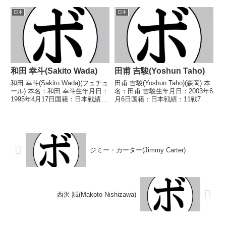
5戦5勝(2KO) 【獲得タイトル】な
3(37-39、37-39、36-39) 後藤 圭
し 【戦歴】2023/12/16 ○4R判
日本
日本
人(タ...
定 3-0(39-37、40-36、40-36)
パ...
和田 幸斗(Sakito Wada)
田甫 吉駿(Yoshun Taho)
和田 幸斗(Sakito Wada)(フュチュ
田甫 吉駿(Yoshun Taho)(森岡) 本
ール) 本名：和田 幸斗生年月日：
名：田甫 吉駿生年月日：2003年6
1995年4月17日国籍：日本戦績：
月6日国籍：日本戦績：11戦7勝
5戦2勝(1KO)2敗1分 【獲得タイ
(2KO)4敗 【獲得タイトル】2023
トル】なし 【戦歴】
年度西日本スーパーバンタム級新
2018/02/18 ●4R判定 0-3(36-
人王 【戦歴】2021/12/19 ○4R
39、36-40、...
判定 3-0...
ジミー・カーター(Jimmy Carter)
西沢 誠(Makoto Nishizawa)