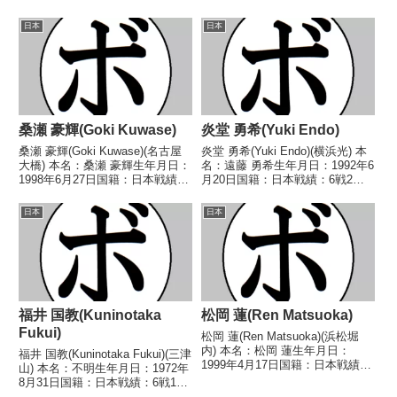
し 【戦歴】1992/03/06
績：12戦6勝（2KO）4敗2分 【獲
○2RKO 松本 秀夫(高
得タイトル】なし 【戦歴】
日本
日本
崎)1992/06/08 ○1R...
1991/04/22 ●1RKO 土屋 光太
(赤坂)1991...
桑瀬 豪輝(Goki Kuwase)
炎堂 勇希(Yuki Endo)
桑瀬 豪輝(Goki Kuwase)(名古屋
炎堂 勇希(Yuki Endo)(横浜光) 本
大橋) 本名：桑瀬 豪輝生年月日：
名：遠藤 勇希生年月日：1992年6
1998年6月27日国籍：日本戦績：
月20日国籍：日本戦績：6戦2勝
3戦2勝1敗 【獲得タイトル】な
(1KO)3敗1分 【獲得タイトル】な
し 【戦歴】■2025年度中日本ス
し 【戦歴】2024/07/24
日本
日本
ーパーライト級新人王準決勝
○4RTKO 五十嵐 丈(輪島功一
2025/05/11 ●1RTKO...
S)■DANGAN4...
福井 国教(Kuninotaka
松岡 蓮(Ren Matsuoka)
Fukui)
松岡 蓮(Ren Matsuoka)(浜松堀
内) 本名：松岡 蓮生年月日：
福井 国教(Kuninotaka Fukui)(三津
1999年4月17日国籍：日本戦績：
山) 本名：不明生年月日：1972年
16戦8勝(6KO)7敗1分 【獲得タイ
8月31日国籍：日本戦績：6戦1勝
トル】2018年度中日本ライト級
(1KO)4敗1分 【獲得タイトル】な