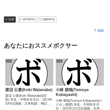
日本
1970年代
1980年代
seki
あなたにおススメボクサー
日本
日本
渡辺 公貴(Koki Watanabe)
小林 朋哉(Tomoya
Kobayashi)
渡辺 公貴(Koki Watanabe)(宮
田) 本名：不明生年月日：1972年
小林 朋哉(Tomoya Kobayashi)(ト
3月6日国籍：日本戦績：4戦2勝
クホン真闘) 本名：不明生年月
(2KO) 2敗 【獲得タイトル】な
日：1972年1月15日国籍：日本戦