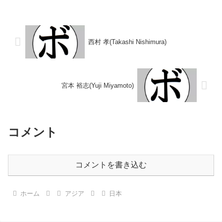
新人王2019年度中日本ライト級
し 【戦歴】1996/03/31 ●4R判
新人王2023年度中日本ウ...
定 (採点不明) 中山 義久(平
石)1...
西村 孝(Takashi Nishimura)
宮本 裕志(Yuji Miyamoto)
コメント
コメントを書き込む
ホーム
アジア
日本