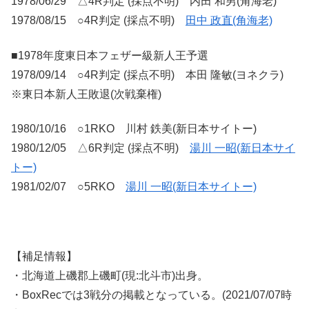
1978/06/29 △4R判定 (採点不明) 内田 和男(角海老)
1978/08/15 ○4R判定 (採点不明)
田中 政直(角海老)
■1978年度東日本フェザー級新人王予選
1978/09/14 ○4R判定 (採点不明) 本田 隆敏(ヨネクラ)
※東日本新人王敗退(次戦棄権)
1980/10/16 ○1RKO 川村 鉄美(新日本サイトー)
1980/12/05 △6R判定 (採点不明)
湯川 一昭(新日本サイ
トー)
1981/02/07 ○5RKO
湯川 一昭(新日本サイトー)
【補足情報】
・北海道上磯郡上磯町(現:北斗市)出身。
・BoxRecでは3戦分の掲載となっている。(2021/07/07時