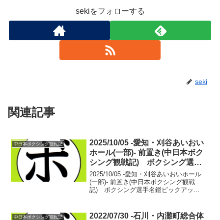
sekiをフォローする
seki
関連記事
2025/10/05 -愛知・刈谷あいおい
中日本ボクシング観戦記
ホール(一部)- 前置き(中日本ボク
シング観戦記) ボクシング選手
名鑑ピックアップ！
2025/10/05 -愛知・刈谷あいおいホール
(一部)- 前置き(中日本ボクシング観戦
記) ボクシング選手名鑑ピックアッ
プ！ 10か月ぶりの配信となった。前夜、
眠れぬ夜を過ごす。専門的なことはおそ
らく素っ頓狂なことばかり。伝えるべき
2022/07/30 -石川・内灘町総合体
中日本ボクシング観戦記