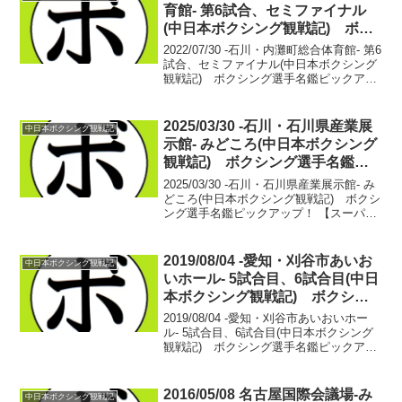
は技術...
育館- 第6試合、セミファイナル
(中日本ボクシング観戦記) ボク
シング選手名鑑ピックアップ！
2022/07/30 -石川・内灘町総合体育館- 第6
試合、セミファイナル(中日本ボクシング
観戦記) ボクシング選手名鑑ピックアッ
プ！【66Kg契約4回戦】坂本 将哉(カシ
ミ) vs ベイリー・アーロン・テオ(陽光
アダチ)坂本 将哉 8戦4...
2025/03/30 -石川・石川県産業展
中日本ボクシング観戦記
示館- みどころ(中日本ボクシング
観戦記) ボクシング選手名鑑ピ
ックアップ！
2025/03/30 -石川・石川県産業展示館- み
どころ(中日本ボクシング観戦記) ボクシ
ング選手名鑑ピックアップ！ 【スーパー
フライ級4回戦】湊 直哉(カシミ) vs 花
田 律生(折尾)湊 直哉 1戦1敗デビュー戦
は湊 直也の名前で戦っ...
2019/08/04 -愛知・刈谷市あいお
中日本ボクシング観戦記
いホール- 5試合目、6試合目(中日
本ボクシング観戦記) ボクシン
グ選手名鑑ピックアップ！
2019/08/04 -愛知・刈谷市あいおいホー
ル- 5試合目、6試合目(中日本ボクシング
観戦記) ボクシング選手名鑑ピックアッ
プ！■中日本バンタム級新人王決勝【バン
タム級4回戦】木村 天汰郎(駿河男児)
vs テル のび太(緑)木村 天汰...
2016/05/08 名古屋国際会議場-み
中日本ボクシング観戦記