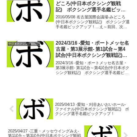
どころ(中日本ボクシング観戦
記) ボクシング選手名鑑ピック
アップ！
2016/05/08 名古屋国際会議場-みどころ
(中日本ボクシング観戦記) ボクシング選
手名鑑ピックアップ！…え～前回、次は
ラリー･ホームズ(米)です。なんて煽っと
いて申し訳ないんですが、ちょっと間に
合ってません。そして中日本のボクシン
2024/3/16 -愛知・ポートメッセ名
中日本ボクシング観戦記
グ観...
古屋・第3展示館- 第1試合～第4
試合(中日本ボクシング観戦記)
ボクシング選手名鑑ピックアッ
2024/3/16 -愛知・ポートメッセ名古屋・
プ！
第3展示館- 第1試合～第4試合(中日本ボク
シング観戦記) ボクシング選手名鑑ピッ
クアップ！ ■2024年度中日本スーパーフ
ライ級新人王準々決勝【スーパーフライ
級4回戦】桂 ケンシロウ(とよは...
2025/04/13 -愛知・刈谷あいおいホール-
ファイナル(中日本ボクシング観戦記) ボ
クシング選手名鑑ピックアップ！
2025/04/27 -三重・メッセウイングみえ-
第1試合～第3試合(中日本ボクシング観戦