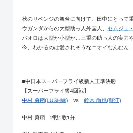
秋のリベンジの舞台に向けて、田中にとって
ウガンダからの大型助っ人外国人、
セムジュ・
パオロは大型か小型か…三重の助っ人の実力
今、わかるのは愛されそうなニオイむんむん
■中日本スーパーフライ級新人王準決勝
【スーパーフライ級4回戦】
中村 勇翔(LUSH緑)
vs
鈴木 尚也(蟹江)
中村 勇翔 2戦1敗1分