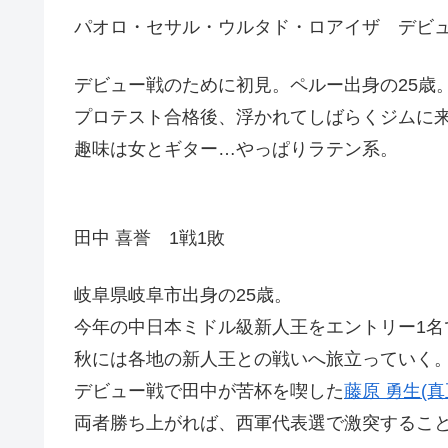
パオロ・セサル・ウルタド・ロアイザ デビ
デビュー戦のために初見。ペルー出身の25歳
プロテスト合格後、浮かれてしばらくジムに
趣味は女とギター…やっぱりラテン系。
田中 喜誉 1戦1敗
岐阜県岐阜市出身の25歳。
今年の中日本ミドル級新人王をエントリー1名
秋には各地の新人王との戦いへ旅立っていく
デビュー戦で田中が苦杯を喫した
藤原 勇生(真
両者勝ち上がれば、西軍代表選で激突するこ