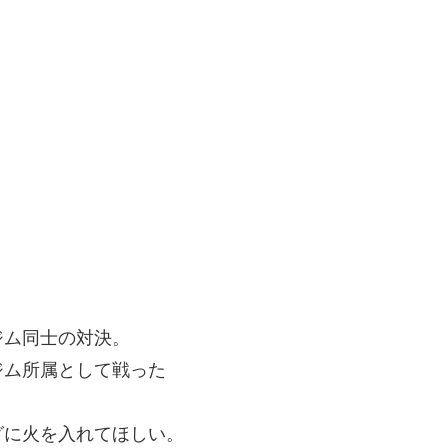
ジム同士の対決。
ジム所属として戦った
。
グに火を入れてほしい。