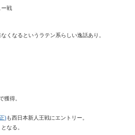
ュー戦
。
来なくなるというラテン系らしい逸話あり。
で獲得。
。
正)
も西日本新人王戦にエントリー。
ととなる。