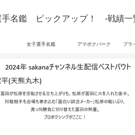
手名鑑 ピックアップ！ -戦績一覧-
女子選手名鑑
アマボクパーク
プラ