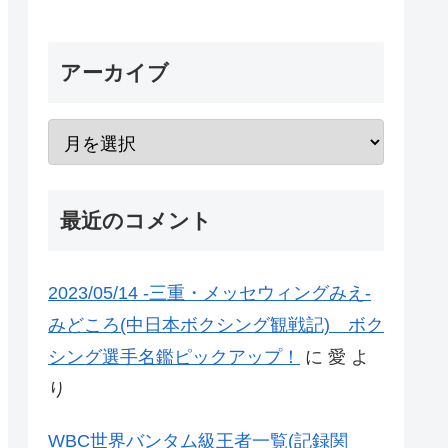
アーカイブ
最近のコメント
2023/05/14 -三重・メッセウィングみえ-
みどころ(中日本ボクシング観戦記) ボク
シング選手名鑑ピックアップ！
に
愛
よ
り
WBC世界バンタム級王者一覧(記録関