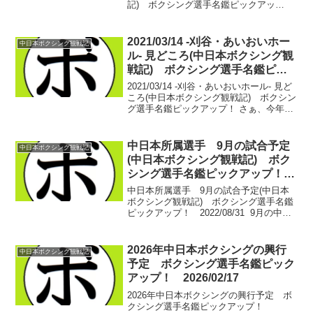
記) ボクシング選手名鑑ピックアッ
プ！ ■中日本スーパーライト級新人王決
勝【スーパーライト級4回戦】柳川 竜也
(名古屋大橋) vs 中里 雄大(中日...
2021/03/14 -刈谷・あいおいホー
中日本ボクシング観戦記
ル- 見どころ(中日本ボクシング観
戦記) ボクシング選手名鑑ピッ
クアップ！
2021/03/14 -刈谷・あいおいホール- 見ど
ころ(中日本ボクシング観戦記) ボクシン
グ選手名鑑ピックアップ！ さぁ、今年も
いよいよ中日本ボクシングが開幕。オー
プニング興行のメインを飾るのは、中日
本の有望ホープ2名が雌雄を決する。日
中日本所属選手 9月の試合予定
中日本ボクシング観戦記
本...
(中日本ボクシング観戦記) ボク
シング選手名鑑ピックアップ！
2022/08/31
中日本所属選手 9月の試合予定(中日本
ボクシング観戦記) ボクシング選手名鑑
ピックアップ！ 2022/08/31 9月の中日
本の興行は1本。前WBC世界ライトフラ
イ級王者、矢吹 正道(緑)が地元四日市の
リングで再起戦のリングに上がりま
2026年中日本ボクシングの興行
中日本ボクシング観戦記
す。...
予定 ボクシング選手名鑑ピック
アップ！ 2026/02/17
2026年中日本ボクシングの興行予定 ボ
クシング選手名鑑ピックアップ！