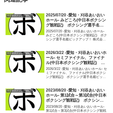
2025/07/20 -愛知・刈谷あいおい
中日本ボクシング観戦記
ホール- みどころ(中日本ボクシン
グ観戦記) ボクシング選手名鑑
ピックアップ！
2025/07/20 -愛知・刈谷あいおいホール-
みどころ(中日本ボクシング観戦記) ボク
シング選手名鑑ピックアップ！ 株式会社
サンコーpresents KNOCK OUT BOXING
vol.12×GREEN Dream vol.23...
2026/3/22 -愛知・刈谷あいおいホ
中日本ボクシング観戦記
ール- セミファイナル、ファイナ
ル(中日本ボクシング観戦記) ボ
クシング選手名鑑ピックアップ！
2026/3/22 -愛知・刈谷あいおいホール- セ
ミファイナル、ファイナル(中日本ボクシ
ング観戦記) ボクシング選手名鑑ピック
アップ！ 【スーパーバンタム級6回戦】
高橋 梨久(トコナメ) vs 沖吉 優太(湘南
龍拳)序盤から激しい撃ち合い...
2023/08/20 -愛知・刈谷あいおい
中日本ボクシング観戦記
ホール- 第1試合～第3試合(中日本
ボクシング観戦記) ボクシング
選手名鑑ピックアップ！
2023/08/20 -愛知・刈谷あいおいホール-
第1試合～第3試合(中日本ボクシング観戦