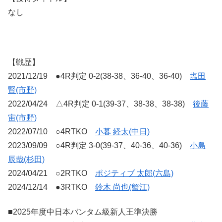
なし
【戦歴】
2021/12/19 ●4R判定 0-2(38-38、36-40、36-40)
塩田
賢(市野)
2022/04/24 △4R判定 0-1(39-37、38-38、38-38)
後藤
宙(市野)
2022/07/10 ○4RTKO
小暮 経太(中日)
2023/09/09 ○4R判定 3-0(39-37、40-36、40-36)
小島
辰哉(杉田)
2024/04/21 ○2RTKO
ポジティブ 太郎(六島)
2024/12/14 ●3RTKO
鈴木 尚也(蟹江)
■2025年度中日本バンタム級新人王準決勝