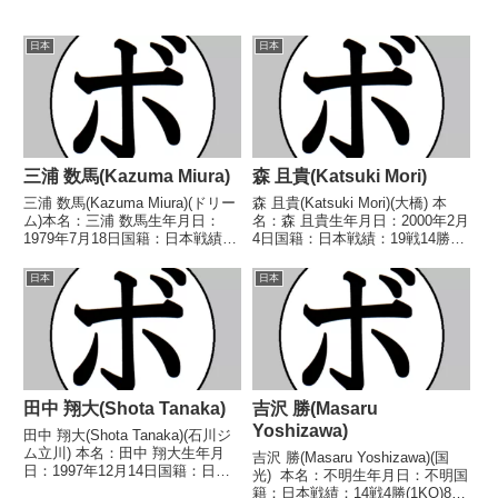
日本
日本
三浦 数馬(Kazuma Miura)
森 且貴(Katsuki Mori)
三浦 数馬(Kazuma Miura)(ドリー
森 且貴(Katsuki Mori)(大橋) 本
ム)本名：三浦 数馬生年月日：
名：森 且貴生年月日：2000年2月
1979年7月18日国籍：日本戦績：
4日国籍：日本戦績：19戦14勝
16戦12勝(5KO)1敗3分【獲得タイ
(4KO)4敗1分 【獲得タイトル】
トル】第33代日本スーパーバン
2019年度全日本ミニマム級新人
日本
日本
タム級王座【戦歴】2003/02/28
王第3代日本ミニマム級ユース王
○2RTKO 寺西...
座第37代日本ミニマム級王...
田中 翔大(Shota Tanaka)
吉沢 勝(Masaru
Yoshizawa)
田中 翔大(Shota Tanaka)(石川ジ
ム立川) 本名：田中 翔大生年月
吉沢 勝(Masaru Yoshizawa)(国
日：1997年12月14日国籍：日本
光) 本名：不明生年月日：不明国
戦績：5戦3勝(1KO)2敗 【獲得タ
籍：日本戦績：14戦4勝(1KO)8敗