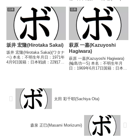
イトル】なし 【戦歴】
2分 【獲得タイトル】なし 【戦
2019/07/26 ○4RTKO 田中 利
歴】1951/10/25 △4R判定 (採点
日本
日本
信(三迫)2019/1...
不明) 有田 照光(不二)■1951年
度...
坂井 宏隆(Hirotaka Sakai)
萩原 一嘉(Kazuyoshi
Hagiwara)
坂井 宏隆(Hirotaka Sakai)(ワタナ
ベ) 本名：不明生年月日：1971年
萩原 一嘉(Kazuyoshi Hagiwara)
4月9日国籍：日本戦績：22戦7勝
(輪島功一S) 本名：不明生年月
12敗3分 【獲得タイトル】1994
日：1969年6月17日国籍：日本戦
年度東日本フライ級新人王 【戦
績：9戦3勝4敗2分 【獲得タイト
歴】1992/12/14 △4R判定 0-
ル】なし 【戦歴】■1990年度東
1(39-3...
日本スーパーフェザー級新人王予
選1990/07/03 ...
太田 彩千耶(Sachiya Ota)
森泉 正巳(Masami Moriizumi)