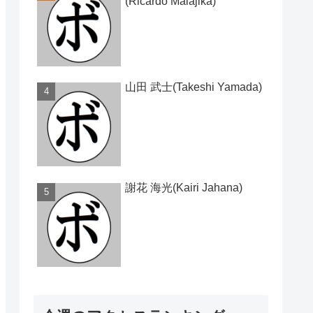
(Ricardo Malajika)
山田 武士(Takeshi Yamada)
謝花 海光(Kairi Jahana)