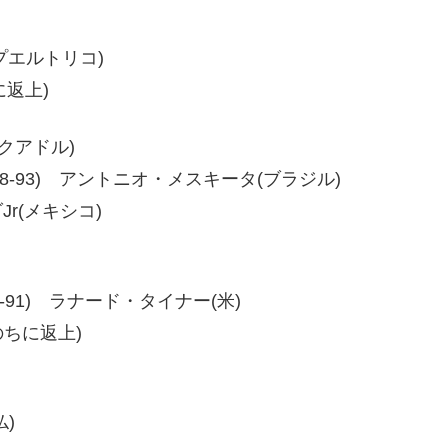
(プエルトリコ)
に返上)
エクアドル)
9-90、98-93) アントニオ・メスキータ(ブラジル)
Jr(メキシコ)
7、98-91) ラナード・タイナー(米)
のちに返上)
仏)