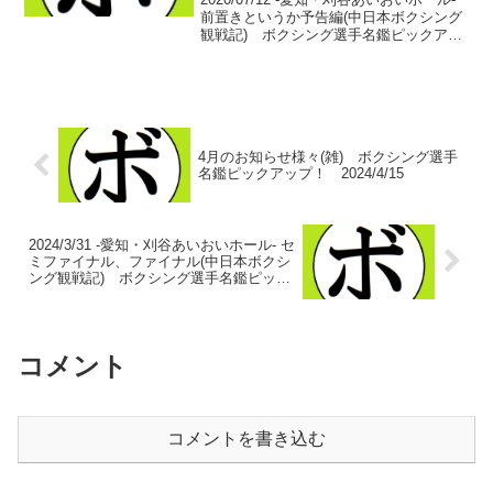
前置きというか予告編(中日本ボクシング
観戦記) ボクシング選手名鑑ピックアッ
プ！戦後最大の空白。コロナウイルス流
行の影響で3月から時が止まった国内ボク
シング。4ヶ月の時を経てようやく開幕
す...
4月のお知らせ様々(雑) ボクシング選手
名鑑ピックアップ！ 2024/4/15
2024/3/31 -愛知・刈谷あいおいホール- セ
ミファイナル、ファイナル(中日本ボクシ
ング観戦記) ボクシング選手名鑑ピック
アップ！
コメント
コメントを書き込む