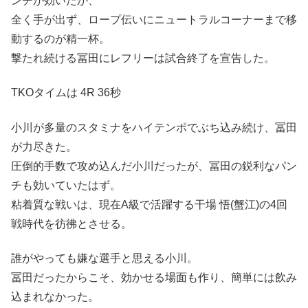
ンチが効いたか、
全く手が出ず、ロープ伝いにニュートラルコーナーまで移
動するのが精一杯。
撃たれ続ける冨田にレフリーは試合終了を宣告した。
TKOタイムは 4R 36秒
小川が多量のスタミナをハイテンポでぶち込み続け、冨田
が力尽きた。
圧倒的手数で攻め込んだ小川だったが、冨田の鋭利なパン
チも効いていたはず。
粘着質な戦いは、現在A級で活躍する干場 悟(蟹江)の4回
戦時代を彷彿とさせる。
誰がやっても嫌な選手と思える小川。
冨田だったからこそ、効かせる場面も作り、簡単には飲み
込まれなかった。