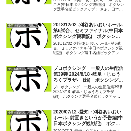
ころ(中日本ボクシング観戦記) ボクシン
グ選手名鑑ピックアップ！ さぁ、日本王
者も産まれ、現在ガンガンと勢いに乗る
緑ジムが主催。中日本の選手たちに、東
から西から西部から寄ってたかって好選
2018/12/02 -刈谷あいおいホール-
中日本ボクシング観戦記
手...
第6試合、セミファイナル(中日本
ボクシング観戦記) ボクシング
選手名鑑ピックアップ！
2018/12/02 -刈谷あいおいホール- 第6試
合、セミファイナル(中日本ボクシング観
戦記) ボクシング選手名鑑ピックアッ
プ！【58.0kg契約４回戦】溝越 斗夢
(緑) vs 東 祐也(北海道畠山)溝越 斗
夢 4戦2勝(2KO)1敗1分...
プロボクシング 一般人の生配信
中日本ボクシング観戦記
第39弾 2024/8/18 -岐阜・じゅう
ろくプラザ- (雑) ボクシング選
手名鑑ピックアップ！
プロボクシング 一般人の生配信第39弾
2024/8/18 -岐阜・じゅうろくプラザ-
(雑) ボクシング選手名鑑ピックアッ
プ！ いよいよ中日本、2024年夏の興行ラ
ッシュも佳境です。大トリを務めるのは
岐阜ヨコゼキジム主催の岐阜ボクシング
2020/07/12 -愛知・刈谷あいおい
中日本ボクシング観戦記
カ...
ホール- 前置きというか予告編(中
日本ボクシング観戦記) ボクシ
ング選手名鑑ピックアップ！
2020/07/12 -愛知・刈谷あいおいホール-