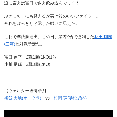
逆に言えば冨田でさえ飲み込んでしまう…
ぶきっちょにも見えるが実は質のいいファイター。
それをはっきりと示した戦いに見えた。
これで準決勝進出、この日、第2試合で勝利した
林田 翔麗
(三河)
と対戦予定だ。
冨田 遼平 2戦1勝(1KO)1敗
小川 昂輝 3戦3勝(2KO)
【ウェルター級6回戦】
須賀 大地(オークラ)
vs
松岡 蓮(浜松堀内)