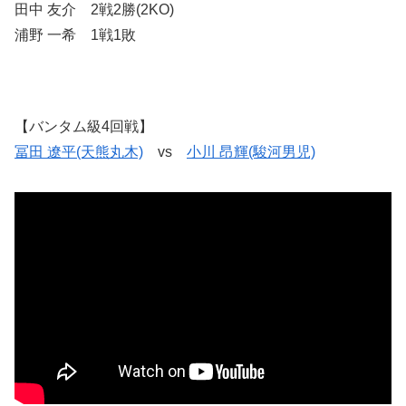
田中 友介 2戦2勝(2KO)
浦野 一希 1戦1敗
【バンタム級4回戦】
冨田 遼平(天熊丸木)
vs
小川 昂輝(駿河男児)