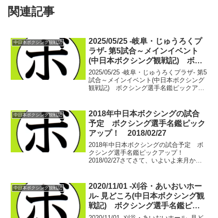
関連記事
2025/05/25 -岐阜・じゅうろくプ
中日本ボクシング観戦記
ラザ- 第5試合～メインイベント
(中日本ボクシング観戦記) ボク
シング選手名鑑ピックアップ！
2025/05/25 -岐阜・じゅうろくプラザ- 第5
試合～メインイベント(中日本ボクシング
観戦記) ボクシング選手名鑑ピックアッ
プ！ 【スーパーフェザー級4回戦】西村
翔馬(岐阜ヨコゼキ) vs 加藤 陸(松田)ゴ
ングから一方的に攻め立て...
2018年中日本ボクシングの試合
中日本ボクシング観戦記
予定 ボクシング選手名鑑ピック
アップ！ 2018/02/27
2018年中日本ボクシングの試合予定 ボ
クシング選手名鑑ピックアップ！
2018/02/27さてさて、いよいよ来月から
今年の中日本ボクシングも開幕いたしま
す。というわけで、本日は中日本ボクシ
ングの今年の興行スケジュールを記載。
2020/11/01 -刈谷・あいおいホー
中日本ボクシング観戦記
年間で興行スケ...
ル- 見どころ(中日本ボクシング観
戦記) ボクシング選手名鑑ピッ
クアップ！
2020/11/01 -刈谷・あいおいホール- 見ど