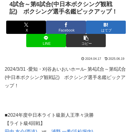
4試合～第6試合(中日本ボクシング観戦
記) ボクシング選手名鑑ピックアップ！
X
Facebook
はてブ
LINE
コピー
2024.04.17
2025.06.19
2024/3/31 -愛知・刈谷あいおいホール- 第4試合～第6試合
(中日本ボクシング観戦記) ボクシング選手名鑑ピックア
ップ！
■2024年度中日本ライト級新人王準々決勝
【ライト級4回戦】
田中 友介(西遠)
vs
浦野 一希(浜松堀内)