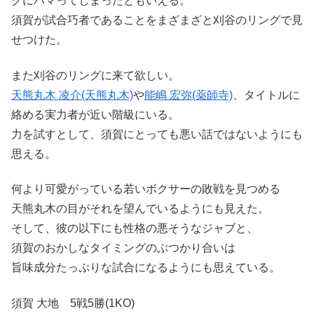
グにハマってしまったともいえる。
須賀が試合巧者であることをまざまざと刈谷のリングで見
せつけた。
また刈谷のリングに来て欲しい。
天熊丸木 凌介(天熊丸木)
や
能嶋 宏弥(薬師寺)
、タイトルに
絡める実力者が近い階級にいる。
力を試すとして、須賀にとっても悪い話ではないようにも
思える。
何より可愛がっている若いボクサーの敗戦を見つめる
天熊丸木の目がそれを望んでいるようにも見えた。
そして、彼の以下にも性格の悪そうなジャブと、
須賀のおかしなタイミングのぶつかり合いは
旨味成分たっぷりな試合になるようにも思えている。
須賀 大地 5戦5勝(1KO)