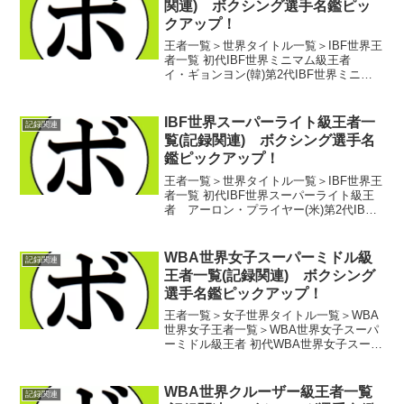
関連) ボクシング選手名鑑ピッ
クアップ！
王者一覧＞世界タイトル一覧＞IBF世界王
者一覧 初代IBF世界ミニマム級王者
イ・ギョンヨン(韓)第2代IBF世界ミニマ
ム級王者 サムット・シスナルポン(タ
イ)第3代IBF世界ミニマム級王者 ニ
コ・トーマス(インドネシア)第4代IBF...
IBF世界スーパーライト級王者一
記録関連
覧(記録関連) ボクシング選手名
鑑ピックアップ！
王者一覧＞世界タイトル一覧＞IBF世界王
者一覧 初代IBF世界スーパーライト級王
者 アーロン・プライヤー(米)第2代IBF
世界スーパーライト級王者 ゲーリー・
ヒントン(米)第3代IBF世界スーパーライ
ト級王者 ジョー・マンリー(米)第4代I...
WBA世界女子スーパーミドル級
記録関連
王者一覧(記録関連) ボクシング
選手名鑑ピックアップ！
王者一覧＞女子世界タイトル一覧＞WBA
世界女子王者一覧＞WBA世界女子スーパ
ーミドル級王者 初代WBA世界女子スーパ
ーミドル級王者 ナターシャ・ラゴジ
ーナ(ロシア)第2代WBA世界女子スーパー
ミドル級王者 アリシア・ナポレオン(米)
WBA世界クルーザー級王者一覧
記録関連
第3代...