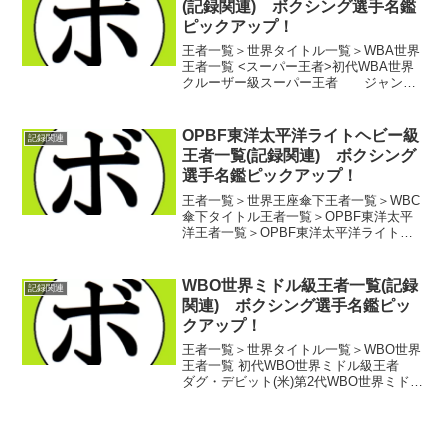
(記録関連) ボクシング選手名鑑
ピックアップ！
王者一覧＞世界タイトル一覧＞WBA世界
王者一覧 <スーパー王者>初代WBA世界
クルーザー級スーパー王者 ジャン・
マルク・モルメク(仏)第2代WBA世界クル
ーザー級スーパー王者 オニール・ベル
(ジャマイカ)第3代WBA世界クルーザー級
OPBF東洋太平洋ライトヘビー級
記録関連
スー...
王者一覧(記録関連) ボクシング
選手名鑑ピックアップ！
王者一覧＞世界王座傘下王者一覧＞WBC
傘下タイトル王者一覧＞OPBF東洋太平
洋王者一覧＞OPBF東洋太平洋ライトヘ
ビー級王者一覧 初代OPBF東洋太平洋ラ
イトヘビー級王者 イ・スハン(韓)第2
代OPBF東洋太平洋ライトヘビー級王者
WBO世界ミドル級王者一覧(記録
記録関連
ゲリ...
関連) ボクシング選手名鑑ピッ
クアップ！
王者一覧＞世界タイトル一覧＞WBO世界
王者一覧 初代WBO世界ミドル級王者
ダグ・デビット(米)第2代WBO世界ミドル
級王者 ナイジェル・ベン(英)第3代
WBO世界ミドル級王者 クリス・ユーバ
ンク(英)第4代WBO世界ミドル級王者
...