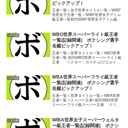
ピックアップ！
王者一覧＞女子世界タイトル一覧＞WIBF
世界女子王者一覧＞WIBF世界女子アトム
級王者一覧初代WIBF世界女子アトム級王
者 パク・ジヒョン(韓) 【カテゴリ別】
王者一覧に戻る記録関連に戻るカテゴリ
別記事一覧に戻る 【日付別】【記事一
WBO世界スーパーライト級王者
記録関連
覧】2...
一覧(記録関連) ボクシング選手
名鑑ピックアップ！
王者一覧＞世界タイトル一覧＞WBO世界
王者一覧 初代WBO世界スーパーライト級
王者 ヘクター・カマチョ(プエルトリ
コ)第2代WBO世界スーパーライト級王
者 グレグ・ホーゲン(米)第3代WBO世
界スーパーライト級王者 ヘクター・カ
WBA世界スーパーフライ級王者
記録関連
マチョ...
一覧(記録関連) ボクシング選手
名鑑ピックアップ！
王者一覧＞世界タイトル一覧＞WBA世界
王者一覧 <スーパー王者>初代WBA世界
スーパーフライ級スーパー王者 クリス
チャン・ミハレス(メキシコ)第2代WBA世
界スーパーフライ級スーパー王者 ビッ
ク・ダルチニアン(豪)第3代WBA世界スー
WIBA世界女子スーパーウェルタ
記録関連
パー...
ー級王者一覧(記録関連) ボクシ