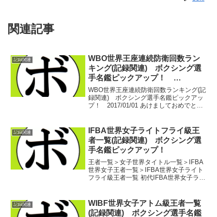
関連記事
WBO世界王座連続防衛回数ラン
記録関連
キング(記録関連) ボクシング選
手名鑑ピックアップ！
2017/01/01
WBO世界王座連続防衛回数ランキング(記
録関連) ボクシング選手名鑑ピックアッ
プ！ 2017/01/01 あけましておめでとう
ございます。本年もよろしく…なんて挨
拶はそこそこ。昨日の世界戦の結果がい
ろんなブログに上がってますが…昨日書
IFBA世界女子ライトフライ級王
記録関連
いたと...
者一覧(記録関連) ボクシング選
手名鑑ピックアップ！
王者一覧＞女子世界タイトル一覧＞IFBA
世界女子王者一覧＞IFBA世界女子ライト
フライ級王者一覧 初代IFBA世界女子ライ
トフライ級王者 ジョリーン・ブラック
シェア(米)第2代IFBA世界女子ライトフラ
イ級王者 キム・メッサー(韓)第3代...
WIBF世界女子アトム級王者一覧
記録関連
(記録関連) ボクシング選手名鑑