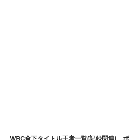
WBC傘下タイトル王者一覧(記録関連) ボ