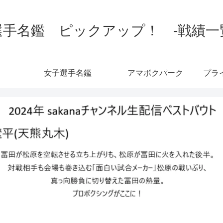
手名鑑 ピックアップ！ -戦績一覧-
女子選手名鑑
アマボクパーク
プラ