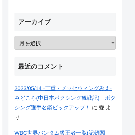
アーカイブ
最近のコメント
2023/05/14 -三重・メッセウィングみえ-
みどころ(中日本ボクシング観戦記) ボク
シング選手名鑑ピックアップ！
に
愛
よ
り
WBC世界バンタム級王者一覧(記録関