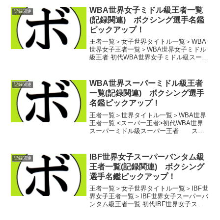
山 高志(ワタナベ)第3代WBA世界スーパ
WBA世界女子ミドル級王者一覧
記録関連
ーフ...
(記録関連) ボクシング選手名鑑
ピックアップ！
王者一覧＞女子世界タイトル一覧＞WBA
世界女子王者一覧＞WBA世界女子ミドル
級王者 初代WBA世界女子ミドル級スーパ
ー王者 クラレッサ・シールズ(米) 初代
WBA世界女子ミドル級王者 テレサ・
ペロッツィ(バミューダ)第2代WBA世界女
WBA世界スーパーミドル級王者
記録関連
子ミ...
一覧(記録関連) ボクシング選手
名鑑ピックアップ！
王者一覧＞世界タイトル一覧＞WBA世界
王者一覧 <スーパー王者>初代WBA世界
スーパーミドル級スーパー王者 スベ
ン・オットケ(独)第2代WBA世界スーパー
ミドル級スーパー王者 ミッケル・ケス
ラー(デンマーク)第3代WBA世界スーパー
IBF世界女子スーパーバンタム級
記録関連
ミド...
王者一覧(記録関連) ボクシング
選手名鑑ピックアップ！
王者一覧＞女子世界タイトル一覧＞IBF世
界女子王者一覧＞IBF世界女子スーパーバ
ンタム級王者一覧 初代IBF世界女子スー
パーバンタム級王者 アダ・ベレス(プエ
ルトリコ)第2代IBF世界女子スーパーバン