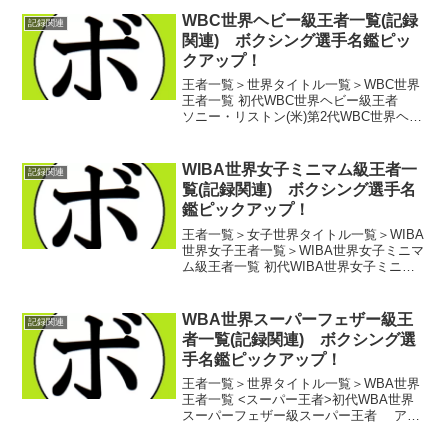
WBC世界ヘビー級王者一覧(記録
記録関連
関連) ボクシング選手名鑑ピッ
クアップ！
王者一覧＞世界タイトル一覧＞WBC世界
王者一覧 初代WBC世界ヘビー級王者
ソニー・リストン(米)第2代WBC世界ヘビ
ー級王者 カシアス・クレイ(米)第3代
WBC世界ヘビー級王者 ジョー・フレー
ジャー(米)第4代WBC世界ヘビー級王者...
WIBA世界女子ミニマム級王者一
記録関連
覧(記録関連) ボクシング選手名
鑑ピックアップ！
王者一覧＞女子世界タイトル一覧＞WIBA
世界女子王者一覧＞WIBA世界女子ミニマ
ム級王者一覧 初代WIBA世界女子ミニマ
ム級王者 袖岡 裕子(スピード)第2代
WIBA世界女子ミニマム級王者 ホリ
ー・ダナウェイ(米)第3代WIBA世界女子...
WBA世界スーパーフェザー級王
記録関連
者一覧(記録関連) ボクシング選
手名鑑ピックアップ！
王者一覧＞世界タイトル一覧＞WBA世界
王者一覧 <スーパー王者>初代WBA世界
スーパーフェザー級スーパー王者 アセ
リノ・フレイタス(ブラジル)第2代WBA世
界スーパーフェザー級スーパー王者 内