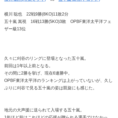
横川 聡也 22戦9勝(8KO)11敗2分
五十嵐 嵩視 16戦13勝(5KO)3敗 OPBF東洋太平洋フェ
ザー級13位
久々に刈谷のリングに登場となった五十嵐。
前回は1年以上前となる。
その間に2勝を挙げ、現在6連勝中。
OPBF東洋太平洋のランキングは上がっていないが、久し
ぶりに刈谷で見る五十嵐の姿は凱旋にも感じた。
地元の大声援に送られて入場する五十嵐。
1年ほど前はこれほどの応援が贈られる選手ではなかっ