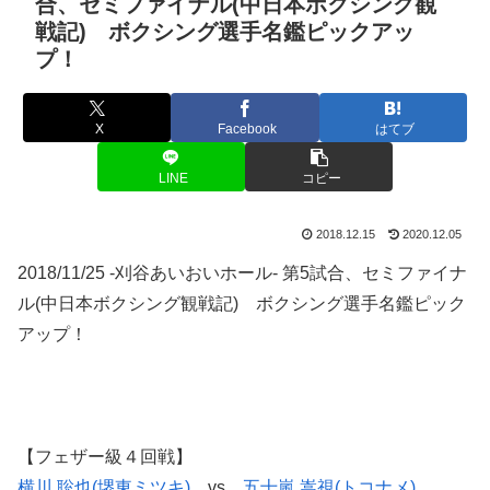
合、セミファイナル(中日本ボクシング観
戦記) ボクシング選手名鑑ピックアッ
プ！
X
Facebook
はてブ
LINE
コピー
2018.12.15
2020.12.05
2018/11/25 -刈谷あいおいホール- 第5試合、セミファイナ
ル(中日本ボクシング観戦記) ボクシング選手名鑑ピック
アップ！
【フェザー級４回戦】
横川 聡也(堺東ミツキ)
vs
五十嵐 嵩視(トコナメ)