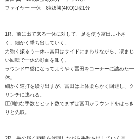
ファイヤー 一休 8戦6勝(4KO)1敗1分
1R、前に出て来る一休に対して、足を使う冨田…小さ
く、細かく撃ち出していく。
力強く振るう一休…冨田はサイドにまわりながら、凄まじ
い回転で一休の顔面を叩く。
ラウンド中盤になってようやく冨田をコーナーに詰めた一
休。
細かく連打を繰り出すが、冨田は上体柔らかく回避し、ク
リンチに逃れる。
圧倒的な手数とヒット数でまずは冨田がラウンドをはっき
りと先取。
2R、手の届く距離を旋回しながら手数を出していく冨