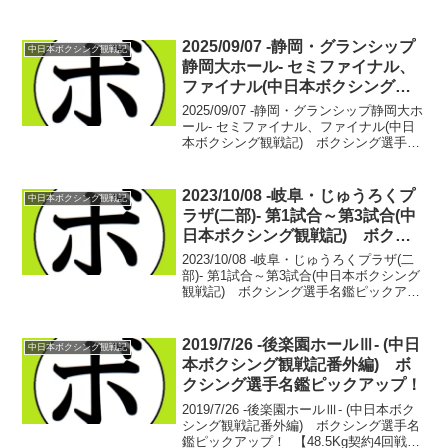
は先日から引き続き、2021年の中日本新
人王の紹介を。わたくし、せきちゃんの
優勝予想も併せて！アテにすんなよ！毎
2025/09/07 -静岡・グランシップ
中日本ボクシング観戦記
年外す...
静岡大ホール- セミファイナル、
ファイナル(中日本ボクシング観
戦記) ボクシング選手名鑑ピッ
2025/09/07 -静岡・グランシップ静岡大ホ
クアップ！
ール- セミファイナル、ファイナル(中日
本ボクシング観戦記) ボクシング選手名
鑑ピックアップ！ 【フライ級8回戦】佐
野 篤希(伴流) vs エンリケ・マグサリ
ン(比)両者サウスポーの試合。L...
2023/10/08 -岐阜・じゅうろくプ
中日本ボクシング観戦記
ラザ(二部)- 第1試合～第3試合(中
日本ボクシング観戦記) ボクシ
ング選手名鑑ピックアップ！
2023/10/08 -岐阜・じゅうろくプラザ(二
部)- 第1試合～第3試合(中日本ボクシング
観戦記) ボクシング選手名鑑ピックアッ
プ！ 【ライト級4回戦】田中 友介(西
遠) ○ vs 石原 蒼(中日)3RTKO 体格で
上回る石原に対し、鋭...
2019/7/26 -後楽園ホールⅢ- (中日
中日本ボクシング観戦記
本ボクシング観戦記番外編) ボ
クシング選手名鑑ピックアップ！
2019/7/26 -後楽園ホールⅢ- (中日本ボク
シング観戦記番外編) ボクシング選手名
鑑ピックアップ！ 【48.5Kg契約4回戦】