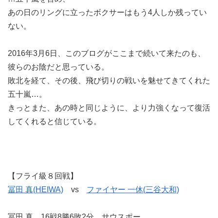
あの日のリングに立ったボクサーはもう4人しか残ってい
ない。
2016年3月6日、このブログがここまで続いて来たのも、
彼らのお陰だと思っている。
敗北を経て、その後、飛び切りの戦いを魅せてきてくれた
五十嵐…。
きっとまた、あの時と同じように、より力強くなって復活
してくれると信じている。
【フライ級８回戦】
冨田 真(HEIWA)
vs
ファイヤー 一休(三谷大和)
冨田 真 16戦8勝6敗2分 サウスポー