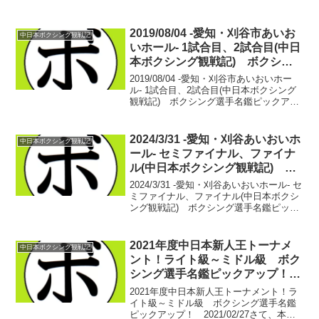
2019/08/04 -愛知・刈谷市あいお
中日本ボクシング観戦記
いホール- 1試合目、2試合目(中日
本ボクシング観戦記) ボクシン
グ選手名鑑ピックアップ！
2019/08/04 -愛知・刈谷市あいおいホー
ル- 1試合目、2試合目(中日本ボクシング
観戦記) ボクシング選手名鑑ピックアッ
プ！■中日本ミニマム級新人王決勝【ミニ
マム級4回戦】大畑 龍世(伊豆) vs 丁野
拓海(中日)大畑 龍世 2戦...
2024/3/31 -愛知・刈谷あいおいホ
中日本ボクシング観戦記
ール- セミファイナル、ファイナ
ル(中日本ボクシング観戦記) ボ
クシング選手名鑑ピックアップ！
2024/3/31 -愛知・刈谷あいおいホール- セ
ミファイナル、ファイナル(中日本ボクシ
ング観戦記) ボクシング選手名鑑ピック
アップ！ 【バンタム級6回戦】樫谷 樹歌
(タイガーウイング) vs ポンテープ・ブ
ンチャーリー(タイ) 鋭くジャ...
2021年度中日本新人王トーナメ
中日本ボクシング観戦記
ント！ライト級～ミドル級 ボク
シング選手名鑑ピックアップ！
2021/02/27
2021年度中日本新人王トーナメント！ラ
イト級～ミドル級 ボクシング選手名鑑
ピックアップ！ 2021/02/27さて、本日