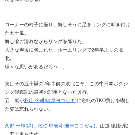
コーナーの椅子に座り、悔しそうに足をリングに叩き付け
た五十嵐。
悔し涙に濡れながらリングを降りた。
大きな声援に包まれた、ホームリングで2年半ぶりの敗
北。
様々な思いがあるだろう…。
実はその五十嵐の2年半前の敗北こそ、この中日本ボクシ
ング観戦記の最初の記事となった興行。
五十嵐が
杉山 令耕(岐阜ヨコゼキ)
に逆転のTKO負けを喫し
た姿は忘れられない。
久野 一輝(緑)
、
佐伯 瑠壱斗(岐阜ヨコゼキ)
、山道 聡(折尾)
…五十嵐を含め、