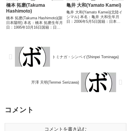
橋本 拓磨(Takuma
亀井 大和(Yamato Kamei)
Hashimoto)
亀井 大和(Yamato Kamei)(北陸イ
シマル) 本名：亀井 大和生年月
橋本 拓磨(Takuma Hashimoto)(新
日：2006年5月5日国籍：日本戦
日本陽明) 本名：橋本 拓磨生年月
績：2戦1敗1分 【獲得タイトル】
日：1995年10月16日国籍：日本
なし 【戦歴】2026/05/17 △4R
戦績：なし 【獲得タイトル】な
判定 1-0(38-38、38-38、39-
し 【戦歴】なし 【補足情報】・
37) ...
山口県出身。・2023/04/02には西
部日本ミニマム級新...
トミナガ・シンペイ(Shinpei Tominaga)
芹澤 天明(Tenmei Serizawa)
コメント
コメントを書き込む