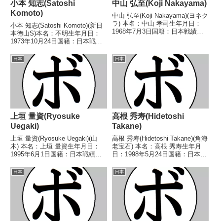
小本 知志(Satoshi
中山 弘至(Koji Nakayama)
Komoto)
中山 弘至(Koji Nakayama)(ヨネク
ラ) 本名：中山 孝司生年月日：
小本 知志(Satoshi Komoto)(新日
1968年7月3日国籍：日本戦績：
本徳山S)本名：不明生年月日：
18戦13勝(10KO)5敗 【獲得タイ
1973年10月24日国籍：日本戦
トル】1993年度B級トーナメント
績：12戦6勝(5KO)6敗【獲得タイ
ライト級優勝 【戦歴】
トル】1998年度全日本スーパー
日本
日本
1990/09/11 ●1RK...
バンタム級新人王【戦歴】
1995/03/05 ●1RKO ...
上垣 量資(Ryosuke
高根 秀寿(Hidetoshi
Uegaki)
Takane)
上垣 量資(Ryosuke Uegaki)(山
高根 秀寿(Hidetoshi Takane)(角海
木) 本名：上垣 量資生年月日：
老宝石) 本名：高根 秀寿生年月
1995年6月1日国籍：日本戦績：7
日：1998年5月24日国籍：日本戦
戦5勝(2KO)1分 【獲得タイトル】
績：14戦10勝(6KO)4敗 【獲得タ
なし 【戦歴】2024/09/17 ○4R
イトル】なし 【戦歴】
日本
日本
判定 3-0(40-36、40-36、40-3...
2018/12/01 ○4RTKO 河西 大
輝(ワタナベ)...