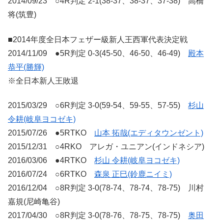
2014/09/23 ○4R判定 2-1(38-37、38-37、37-38) 高橋
将(筑豊)
■2014年度全日本フェザー級新人王西軍代表決定戦
2014/11/09 ●5R判定 0-3(45-50、46-50、46-49)
殿本
恭平(勝輝)
※全日本新人王敗退
2015/03/29 ○6R判定 3-0(59-54、59-55、57-55)
杉山
令耕(岐阜ヨコゼキ)
2015/07/26 ●5RTKO
山本 拓哉(エディタウンゼント)
2015/12/31 ○4RKO アレガ・ユニアン(インドネシア)
2016/03/06 ●4RTKO
杉山 令耕(岐阜ヨコゼキ)
2016/07/24 ○6RTKO
森泉 正巳(鈴鹿ニイミ)
2016/12/04 ○8R判定 3-0(78-74、78-74、78-75) 川村
嘉規(尼崎亀谷)
2017/04/30 ○8R判定 3-0(78-76、78-75、78-75)
奥田