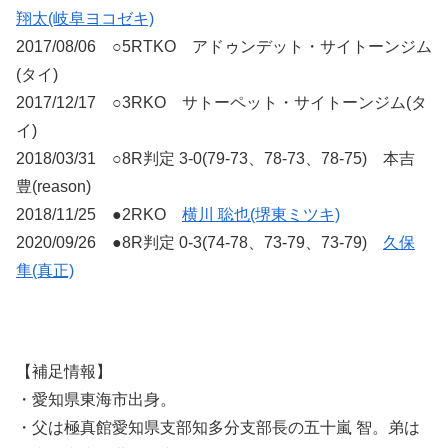
翔太(岐阜ヨコゼキ)
2017/08/06 ○5RTKO アドゥンデット・サイトーンジム
(タイ)
2017/12/17 ○3RKO サトーペット・サイトーンジム(タ
イ)
2018/03/31 ○8R判定 3-0(79-73、78-73、78-75) 本吉
豊(reason)
2018/11/25 ●2RKO
横川 聡也(堺東ミツキ)
2020/09/26 ●8R判定 0-3(74-78、73-79、73-79)
久保
隼(真正)
【補足情報】
・愛知県東海市出身。
・父は極真館愛知県支部知多分支部長の五十嵐 智。弟は