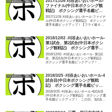
2017/11/26 刈谷あいおいホール-
中日本ボクシング観戦記
ファイナル(中日本ボクシング観
戦記) ボクシング選手名鑑ピッ
クアップ！
2017/11/26 刈谷あいおいホール-ファイナ
ル(中日本ボクシング観戦記) ボクシング
選手名鑑ピックアップ！【フライ級６回
戦】矢吹 正道(薬師寺) vs 多田 雅(TI山
形)・矢吹 正道 6戦5勝(5KO)1敗・多田
雅 17戦11勝(...
2018/12/02 -刈谷あいおいホール-
中日本ボクシング観戦記
第1試合、第2試合(中日本ボクシ
ング観戦記) ボクシング選手名
鑑ピックアップ！
2018/12/02 -刈谷あいおいホール- 第1試
合、第2試合(中日本ボクシング観戦記)
ボクシング選手名鑑ピックアップ！
【51.5kg契約４回戦】中村 淳希(市野)
vs 安西 蓮(岡崎)中村 淳希 1戦1勝
(1KO)安西 蓮 4戦2勝...
2018/3/25 -刈谷あいおいホール-4
中日本ボクシング観戦記
試合目(中日本ボクシング観戦
記) ボクシング選手名鑑ピック
アップ！
2018/3/25 -刈谷あいおいホール-4試合目
(中日本ボクシング観戦記) ボクシング選
手名鑑ピックアップ！ この日、3試合が
終わったタイミングで竹嶋 宏心(松田)が
公開プロテストに挑む。国内アマチュア
のトップ戦線とも言える関東大学1...