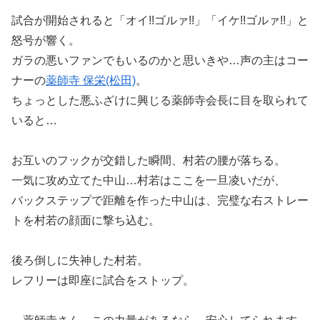
試合が開始されると「オイ!!ゴルァ!!」「イケ!!ゴルァ!!」と
怒号が響く。
ガラの悪いファンでもいるのかと思いきや…声の主はコー
ナーの
薬師寺 保栄(松田)
。
ちょっとした悪ふざけに興じる薬師寺会長に目を取られて
いると…
お互いのフックが交錯した瞬間、村若の腰が落ちる。
一気に攻め立てた中山…村若はここを一旦凌いだが、
バックステップで距離を作った中山は、完璧な右ストレー
トを村若の顔面に撃ち込む。
後ろ倒しに失神した村若。
レフリーは即座に試合をストップ。