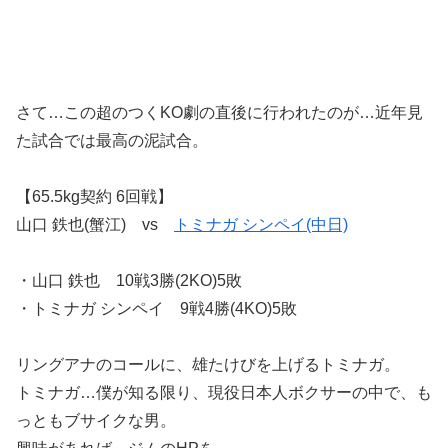
さて…この超のつくKO劇の直後に行われたのが…近年見
た試合では最高の泥試合。
【65.5kg契約 6回戦】
山口 鉄也(蟹江) vs
トミナガ シンペイ(中日)
・山口 鉄也 10戦3勝(2KO)5敗
・トミナガ シンペイ 9戦4勝(4KO)5敗
リングアナのコールに、雄たけびを上げるトミナガ。
トミナガ…僕が知る限り、現役日本人ボクサーの中で、も
っともブサイクな男。