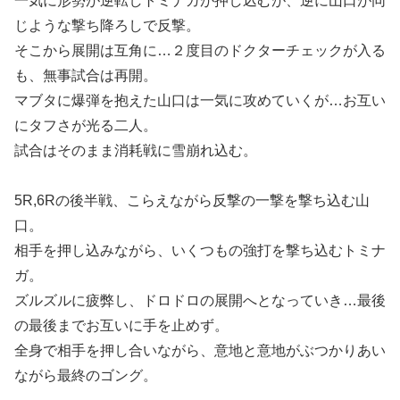
一気に形勢が逆転しトミナガが押し込むが、逆に山口が同
じような撃ち降ろしで反撃。
そこから展開は互角に…２度目のドクターチェックが入る
も、無事試合は再開。
マブタに爆弾を抱えた山口は一気に攻めていくが…お互い
にタフさが光る二人。
試合はそのまま消耗戦に雪崩れ込む。
5R,6Rの後半戦、こらえながら反撃の一撃を撃ち込む山
口。
相手を押し込みながら、いくつもの強打を撃ち込むトミナ
ガ。
ズルズルに疲弊し、ドロドロの展開へとなっていき…最後
の最後までお互いに手を止めず。
全身で相手を押し合いながら、意地と意地がぶつかりあい
ながら最終のゴング。