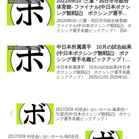
2022/09/10 -三重・四日市市総合
中日本ボクシング観戦記
体育館- ファイナル(中日本ボクシ
ング観戦記) ボクシング選手名
鑑ピックアップ！
2022/09/10 -三重・四日市市総合体育館-
ファイナル(中日本ボクシング観戦記) ボ
クシング選手名鑑ピックアップ！ 【50kg
契約10回戦】矢吹 正道(緑) vs タノン
サック・シムシー(タイ)矢吹 正道 17戦
13勝(12KO)4...
中日本所属選手 10月の試合結果
中日本ボクシング観戦記
(中日本ボクシング観戦記) ボク
シング選手名鑑ピックアップ！
2025/11/01
中日本所属選手 10月の試合結果(中日本
ボクシング観戦記) ボクシング選手名鑑
ピックアップ！ 2025/11/01 2025年10月
15日(水) 東京：後楽園ホールWLD
vol.4【62.0㎏契約4回戦】月田 翔一郎(中
日本協会預かり) ...
2017/3/26 刈谷あいおいホール-塚原信一
引退式(中日本ボクシング観戦記) ボクシ
ング選手名鑑ピックアップ！
2017/3/26 刈谷あいおいホール-9試合目、