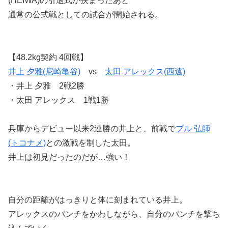
(HEIWA)の引退式が挟まったあと
通常の公式戦としての試合が開始される。
【48.2kg契約 4回戦】
井上 夕雅(尼崎亀谷)
vs
太田 アレックス(西遠)
・井上 夕雅 2戦2勝
・太田 アレックス 1戦1勝
兵庫からデビュー以来2連勝の井上と、前戦で
ブル 弘師
(トコナメ)
との激戦を制した太田。
井上は初見だったのだが…強い！
自分の距離がはっきりと体に刻まれている井上。
アレックスのパンチをかわしながら、自分のパンチを撃ち