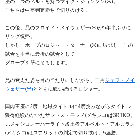
座の二つのベルトを持つマイク・ジョンソン(米)。
こちらは中差判定勝ちで切り抜ける。
この後、兄のフロイド・メイウェザー(米)が5年半ぶりに
リング復帰。
しかし、ホープのロジャー・ターナー(米)に敗北し、この
試合を本当に最後の試合として
グローブを壁に吊るします。
兄の衰えた姿を目の当たりにしながら、三男
ジェフ・メイ
ウェザー(米)
とともに戦い続けるロジャー。
国内王座に2度、地域タイトルに4度挑みながらタイトル
獲得経験のないたサントス・モレノ(メキシコ)は3RTKO。
元メキシコスーパーライト級王者アルベルト・アルカラス
(メキシコ)はスプリットの判定で切り抜け、5連勝。