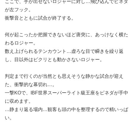
ここで、手が出せないロジャーに対し…飛び込んでピネダ
が左フック。
衝撃音とともに試合が終了する。
何が起こったか把握できないほど唐突に、あっけなく横た
わるロジャー。
数え上げられるテンカウント…虚ろな目で瞬きを繰り返
し、目以外はピクリとも動かさないロジャー。
判定まで行くのが当然とも思えそうな静かな試合が迎え
た、衝撃的な幕切れ…。
一撃KOで、IBF世界スーパーライト級王座をピネダが手中
に収めます。
…静まり返る場内…観客も頭の中を整理するので精いっぱ
い。