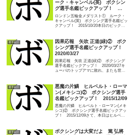
ーク・キャンベル(英) ボクシン
グ選手名鑑ピックアップ！
2015/10/20
ロンドン五輪金メダリスト① ルーク・
キャンベル(英) ボクシング選手名鑑ピッ
クアップ！ 2015/10/20本日のピックア
ップはロンドン五輪で日本の清水聡選手
を破って金メダルを獲得したルーク・キ
ャンベル(英)。まだまだ世界を獲ってない
因果応報 矢吹 正道(緑)② ボク
選手紹介
選手な...
シング選手名鑑ピックアップ！
2020/03/27
因果応報 矢吹 正道(緑)② ボクシング
選手名鑑ピックアップ！ 2020/03/27キ
ューバのトップアマに敗れ、またも世界
ランキングに入ることの叶わなかった矢
吹 正道(緑)。再起戦を敵地韓国で勝利す
ると、日本上位ランカーだった大保 龍斗
悪魔の片鱗 ヒルベルト・ローマ
選手紹介
(横...
ン(メキシコ)② ボクシング選手
名鑑ピックアップ！ 2015/12/09
悪魔の片鱗 ヒルベルト・ローマン(メキ
シコ)② ボクシング選手名鑑ピックアッ
プ！ 2015/12/09さて、本日はヒルベル
ト・ローマン(メキシコ)の第2回。2つのチ
ャレンジマッチをいずれも反則負け。し
かも再起戦でまさかの敗北。…遠ざかる
ボクシングは大変だよ 篤 弘將
選手紹介
世界...