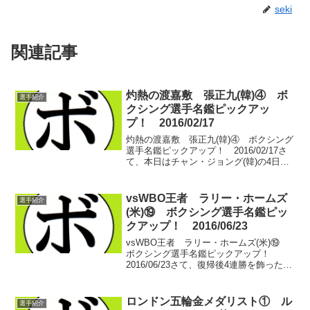
seki
関連記事
灼熱の渡嘉敷 張正九(韓)④ ボ
選手紹介
クシング選手名鑑ピックアッ
プ！ 2016/02/17
灼熱の渡嘉敷 張正九(韓)④ ボクシング
選手名鑑ピックアップ！ 2016/02/17さ
て、本日はチャン・ジョング(韓)の4日
目。伊波 政春(協栄河合)、協栄 トーレス
(協栄)、ソット・チタラダ(タイ)…と3度
の防衛を飾ったところ。4度目の防...
vsWBO王者 ラリー・ホームズ
選手紹介
(米)⑲ ボクシング選手名鑑ピッ
クアップ！ 2016/06/23
vsWBO王者 ラリー・ホームズ(米)⑲
ボクシング選手名鑑ピックアップ！
2016/06/23さて、復帰後4連勝を飾った大
ベテランのラリー・ホームズ(米)。次の戦
いは２ヶ月を置いて、ジェイミー・ハウ
(米)。3年半前にオハイオ州ライトヘビ
ロンドン五輪金メダリスト① ル
選手紹介
ー...