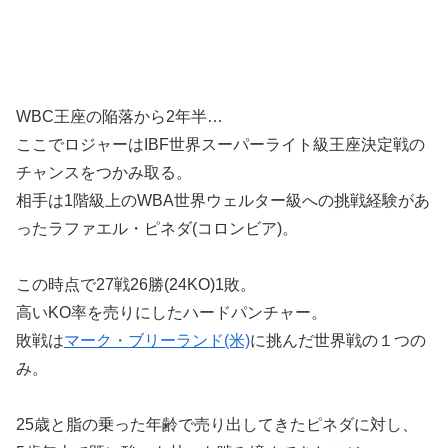
WBC王座の陥落から2年半…
ここでロジャーはIBF世界スーパーライト級王座決定戦の
チャンスをつかみ取る。
相手は1階級上のWBA世界ウェルター級への挑戦経験があ
ったラファエル・ピネダ(コロンビア)。
この時点で27戦26勝(24KO)1敗。
高いKO率を売りにしたハードパンチャー。
敗戦は
マーク・ブリーランド(米)
に挑んだ世界戦の１つの
み。
25歳と脂の乗った年齢で売り出してきたピネダに対し、