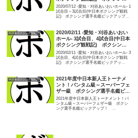
選手名鑑ピックアップ！
2020/07/12 -愛知・刈谷あいおいホール- 1
試合目～3試合目(中日本ボクシング観戦
記) ボクシング選手名鑑ピックアップ！
■中日本新人王ミニマム級準決勝【ミニマ
ム級4回戦】星野 裕貴(中日) vs 松本
幸士(HEIWA)星野 裕貴...
2020/02/11 -愛知・刈谷あいおい
中日本ボクシング観戦記
ホール- 3試合目、4試合目(中日本
ボクシング観戦記) ボクシング
選手名鑑ピックアップ！
2020/02/11 -愛知・刈谷あいおいホール- 3
試合目、4試合目(中日本ボクシング観戦
記) ボクシング選手名鑑ピックアッ
プ！ 【フライ級４回戦】中村 潔
(ARITOMI) vs 塩屋 翔生(杉田)中村
潔 11戦3勝(2KO)8敗...
2021年度中日本新人王トーナメ
中日本ボクシング観戦記
ント！バンタム級～スーパーフェ
ザー級 ボクシング選手名鑑ピッ
クアップ！ 2021/02/25
2021年度中日本新人王トーナメント！バ
ンタム級～スーパーフェザー級 ボクシ
ング選手名鑑ピックアップ！
2021/02/25 さて、本日は先日から引き続
き、2021年の中日本新人王の紹介を。わ
たくし、せきちゃんの優勝予想も併せ
て！(毎年いっ...