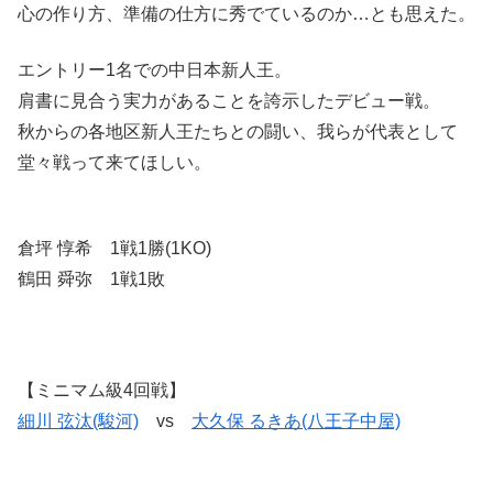
心の作り方、準備の仕方に秀でているのか…とも思えた。
エントリー1名での中日本新人王。
肩書に見合う実力があることを誇示したデビュー戦。
秋からの各地区新人王たちとの闘い、我らが代表として
堂々戦って来てほしい。
倉坪 惇希 1戦1勝(1KO)
鶴田 舜弥 1戦1敗
【ミニマム級4回戦】
細川 弦汰(駿河)
vs
大久保 るきあ(八王子中屋)