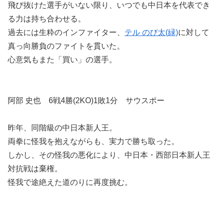
飛び抜けた選手がいない限り、いつでも中日本を代表でき
る力は持ち合わせる。
過去には生粋のインファイター、
テル のび太(緑)
に対して
真っ向勝負のファイトを貫いた。
心意気もまた「買い」の選手。
阿部 史也 6戦4勝(2KO)1敗1分 サウスポー
昨年、同階級の中日本新人王。
両拳に怪我を抱えながらも、実力で勝ち取った。
しかし、その怪我の悪化により、中日本・西部日本新人王
対抗戦は棄権。
怪我で途絶えた道のりに再度挑む。