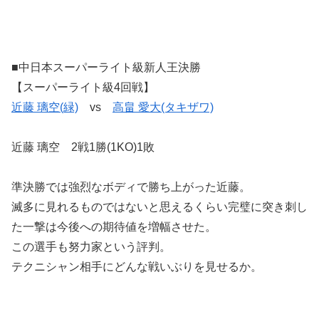
■中日本スーパーライト級新人王決勝
【スーパーライト級4回戦】
近藤 璃空(緑)
vs
高畠 愛大(タキザワ)
近藤 璃空 2戦1勝(1KO)1敗
準決勝では強烈なボディで勝ち上がった近藤。
滅多に見れるものではないと思えるくらい完璧に突き刺し
た一撃は今後への期待値を増幅させた。
この選手も努力家という評判。
テクニシャン相手にどんな戦いぶりを見せるか。