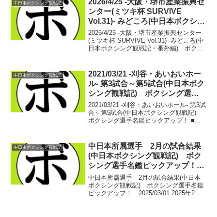
2026/4/25 -大阪・堺市産業振興セ
中日本ボクシング観戦記
うちに...
ンター(ミツキ杯 SURVIVE
Vol.31)- みどころ(中日本ボクシン
グ観戦記・番外編) ボクシング
2026/4/25 -大阪・堺市産業振興センター
選手名鑑ピックアップ！
(ミツキ杯 SURVIVE Vol.31)- みどころ(中
日本ボクシング観戦記・番外編) ボクシ
ング選手名鑑ピックアップ！ さて、昨年
西日本へ進出したsakanaチャンネル生配
信。ミツキ杯 S...
2021/03/21 -刈谷・あいおいホー
中日本ボクシング観戦記
ル- 第3試合～第5試合(中日本ボク
シング観戦記) ボクシング選手
名鑑ピックアップ！
2021/03/21 -刈谷・あいおいホール- 第3試
合～第5試合(中日本ボクシング観戦記)
ボクシング選手名鑑ピックアップ！ ■中
日本フェザー級新人王準決勝【フェザー
級4回戦】宮崎 裕也(薬師寺) vs 村田 翼
(和光)宮崎 裕也 4戦2...
中日本所属選手 2月の試合結果
中日本ボクシング観戦記
(中日本ボクシング観戦記) ボク
シング選手名鑑ピックアップ！
2025/03/01
中日本所属選手 2月の試合結果(中日本
ボクシング観戦記) ボクシング選手名鑑
ピックアップ！ 2025/03/01 2025年2月
24日(月・祝) 大阪府：阿倍野区民センタ
ーBENKEI FIGHT vol.4【スーパーバンタ
ム級6回戦】高田...