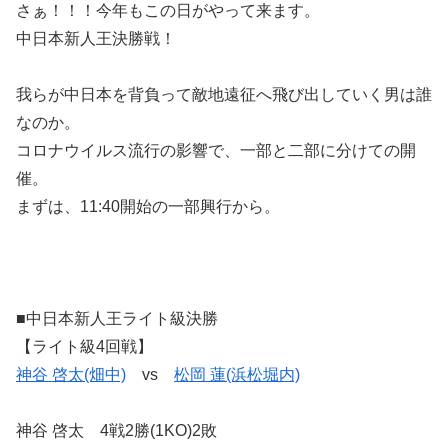
さぁ！！！今年もこの日がやって来ます。
中日本新人王決勝戦！
我らが中日本を背負って敵地遠征へ飛び出していく男は誰
なのか。
コロナウイルス流行の影響で、一部と二部に分けての開
催。
まずは、11:40開始の一部興行から。
■中日本新人王ライト級決勝
【ライト級4回戦】
神谷 啓太(畑中)
vs
松岡 蓮(浜松堀内)
神谷 啓太 4戦2勝(1KO)2敗