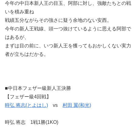
今年の中日本新人王の目玉、阿部に対し、強敵たちとの戦
いを積み重ね
戦績五分ながらその強さに疑う余地のない安西。
今年の新人王戦線、頭一つ抜けているように思える阿部で
はあるが、
まずは目の前に、いつ新人王を獲ってもおかしくない実力
者が立ちはだかる。
■中日本フェザー級新人王決勝
【フェザー級4回戦】
時弘 将志(とよはし)
vs
村田 翼(和光)
時弘 将志 1戦1勝(1KO)