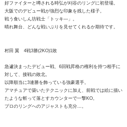
好ファイターと噂される時弘が刈谷のリングに初登場。
大阪でのデビュー戦が強烈な印象を残した様子。
戦う食いしん坊戦士「トッキ―」。
晴れ舞台、どんな戦いぶりを見せてくれるか期待です。
村田 翼 4戦3勝(2KO)1敗
急遽決まったデビュー戦、6回戦昇格の権利を持つ相手に
対して、接戦の敗北。
以降順当に3連勝を飾っている強豪選手。
アマチュアで築いたテクニックに加え、前戦では絵に描い
たような斬って落とすカウンターで一撃KO。
プロのリングへのアジャストも充分…。