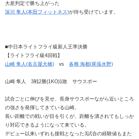
大差判定で勝ち上がった
深川 隼人(本田フィットネス)
が待ち受けています。
■中日本ライトフライ級新人王準決勝
【ライトフライ級4回戦】
山崎 隼人(名古屋大橋)
vs
各務 海都(尾張水野)
山崎 隼人 3戦2勝(1KO)1敗 サウスポー
試合ごとに伸びを見せ、長身サウスポーながら近いところ
の強さを発揮してきている山崎。
長い距離での戦いが目を引くが、距離を潰されてもしっか
り対応できるようになって来ている。
デビュー以来いずれも接戦となった3試合の経験値もまた