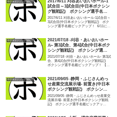
2017/6/11 刈谷あいおいホール-1
中日本ボクシング観戦記
試合目～3試合目(中日本ボクシン
グ観戦記) ボクシング選手名鑑
ピックアップ！
2017/6/11 刈谷あいおいホール-1試合目～
3試合目(中日本ボクシング観戦記) ボク
シング選手名鑑ピックアップ！ 6/11に行
われた試合、中日本新人王戦の準決勝３
試合分をレポ。■中日本フライ級新人王準
決勝【フライ級４回戦】かべりーん...
2021/07/18 -刈谷・あいおいホー
中日本ボクシング観戦記
ル- 第3試合、第4試合(中日本ボク
シング観戦記) ボクシング選手
名鑑ピックアップ！
2021/07/18 -刈谷・あいおいホール- 第3試
合、第4試合(中日本ボクシング観戦記)
ボクシング選手名鑑ピックアップ！ 【ス
ーパーライト級4回戦】伊藤 寛(天熊丸
木) vs 柳川 竜也(名古屋大橋)伊藤 寛
デビュー戦柳川 竜也 1...
2021/09/05 -静岡・ふじさんめっ
中日本ボクシング観戦記
せ産業交流展示場- 前置き(中日本
ボクシング観戦記) ボクシング
選手名鑑ピックアップ！
2021/09/05 -静岡・ふじさんめっせ産業交
流展示場- 前置き(中日本ボクシング観戦
記) ボクシング選手名鑑ピックアッ
プ！ 9年前の9月4日。初めて妻と出会っ
た日。滋賀県の長浜までドライブに行
き、帰り道でプロポーズした。その日の