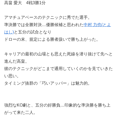
高畠 愛大 4戦3勝1分
アマチュアベースのテクニックに秀でた選手。
準決勝では全勝対決…優勝候補と思われた
中村 力也(とよ
はし)
と五分の試合となり
ドローの末、規定による勝者扱いで勝ち上がった。
キャリアの最初の山場とも思えた死線を潜り抜けて先へと
進んだ高畠。
彼のテクニックがどこまで通用していくのかを見ていきた
い思い。
タイミング抜群の「巧いアッパー」は魅力的。
強烈なKO劇と、五分の好勝負…印象的な準決勝を勝ち上
がって来た二人。