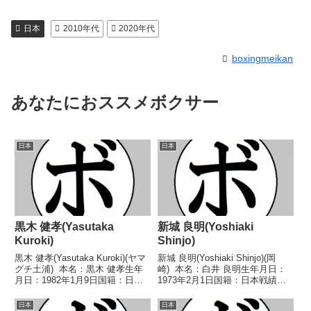
日本
2010年代
2020年代
boxingmeikan
あなたにおススメボクサー
日本
日本
黒木 健孝(Yasutaka
新城 良明(Yoshiaki
Kuroki)
Shinjo)
黒木 健孝(Yasutaka Kuroki)(ヤマ
新城 良明(Yoshiaki Shinjo)(岡
グチ土浦) 本名：黒木 健孝生年
崎) 本名：白井 良明生年月日：
月日：1982年1月9日国籍：日本
1973年2月1日国籍：日本戦績：9
戦績：30戦24勝(16KO)5敗1
戦9敗 【獲得タイトル】な
分 【獲得タイトル】第21代日本
し 【戦歴】1996/02/11
日本
日本