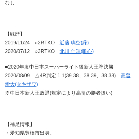
なし
【戦歴】
2019/11/24 ○2RTKO
近藤 璃空(緑)
2020/07/12 ○3RTKO
北川 仁暉(唯心)
■2020年度中日本スーパーライト級新人王準決勝
2020/08/09 △4R判定 1-1(39-38、38-39、38-38)
高畠
愛大(タキザワ)
※中日本新人王敗退(規定により高畠の勝者扱い)
【補足情報】
・愛知県豊橋市出身。