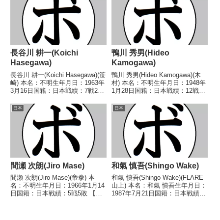
ミニマム級王座第13代OPBF東洋
●2RKO 鈴木 宏道(天
太平洋ミニマム級...
佑)1996/03/31 ●4R...
長谷川 耕一(Koichi
鴨川 秀男(Hideo
Hasegawa)
Kamogawa)
長谷川 耕一(Koichi Hasegawa)(笹
鴨川 秀男(Hideo Kamogawa)(木
崎) 本名：不明生年月日：1963年
村) 本名：不明生年月日：1948年
3月16日国籍：日本戦績：7戦2勝
1月28日国籍：日本戦績：12戦4
(1KO)4敗1分 【獲得タイトル】な
勝(1KO)5敗3分 【獲得タイトル】
し 【戦歴】1984/01/12 △4R判
なし 【戦歴】1967/06/15 △4R
日本
日本
定 (採点不明) 安達 義明(宍
判定 (採点不明) 川辰 正悟(中
戸)19...
村)196...
間瀬 次朗(Jiro Mase)
和氣 慎吾(Shingo Wake)
間瀬 次朗(Jiro Mase)(帝拳) 本
和氣 慎吾(Shingo Wake)(FLARE
名：不明生年月日：1966年1月14
山上) 本名：和氣 慎吾生年月日：
日国籍：日本戦績：5戦5敗 【獲
1987年7月21日国籍：日本戦績：
得タイトル】なし 【戦歴】
42戦31勝(22KO)9敗2分 【獲得タ
■1991年度東日本ライト級新人王
イトル】第40代日本スーパーバ
予選1991/07/09 ●4R判定 (採点
ンタム級王座第41代OPBF東洋太