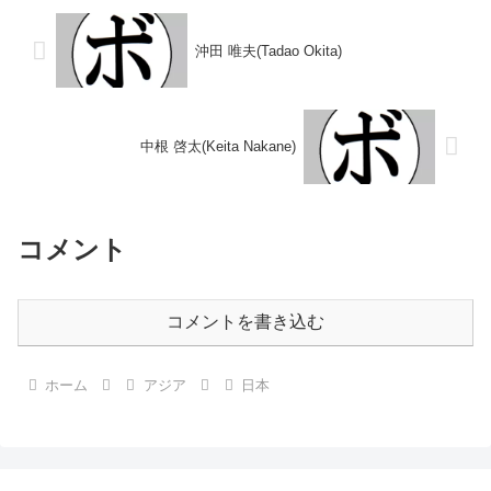
不明) 吉田 正光(館林...
平洋スーパーバン...
沖田 唯夫(Tadao Okita)
中根 啓太(Keita Nakane)
コメント
コメントを書き込む
ホーム
アジア
日本