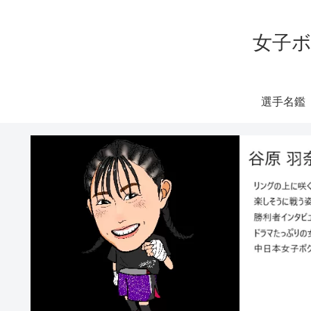
女子ボ
選手名鑑