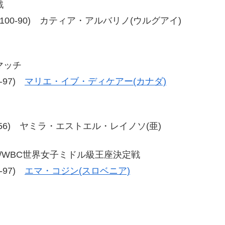
戦
0-90、100-90) カティア・アルバリノ(ウルグアイ)
マッチ
3-97)
マリエ・イブ・ディケアー(カナダ)
54、59-56) ヤミラ・エストエル・レイノソ(亜)
チ/WBC世界女子ミドル級王座決定戦
3-97)
エマ・コジン(スロベニア)